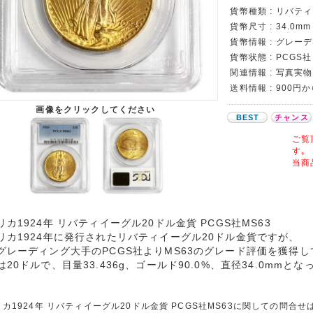
貨幣種類 : リバテ
貨幣尺寸 : 34.0mm 
貨幣情報 : グレー
貨幣状態 : PCGS社 
関連情報 : 写真実物
送料情報 : 900円
画像をクリックしてください
BEST
チャンス
ご覧
す｡
当商
リカ1924年 リバティイーグル20ドル金貨 PCGS社MS63
リカ1924年に発行されたリバティイーグル20ドル金貨ですが、
グレーディング大手のPCGS社よりMS63のグレード評価を獲得
は20ドルで、目量33.436g、ゴールド90.0%、直径34.0mmと
カ1924年 リバティイーグル20ドル金貨 PCGS社MS63に関しての問