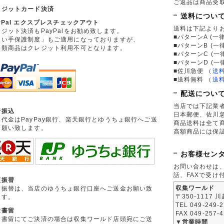
ご返品は商品受取
レジットカード決済
送料につい
yPal エクスプレスチェックアウト
送料は下記より
ジット決済もPayPalをお勧め致します。
■パターンA (一律
買い手保護制度」もご適用になっておりますが、
■パターンB (一
券類商品はクレジット利用不可となります。
■パターンC (一
■パターンD (一
■佐川急便
（
送
■送料無料
（
送
配送につい
当店では下記業
行振込
日本郵便、佐川
品代金はPayPay銀行、楽天銀行とゆうちょ銀行へご送
商品送料は全て
お願い致します。
高額商品には保
お客様セン
お問い合わせは
話、FAXで受け
便振替
収集ワールド
便振替は、当店のゆうちょ銀行口座へご送金お願い致
〒350-1117 
ます。
TEL 049-249-
金書留
FAX 049-257-
金書留にてご決済の場合は収集ワールド店頭宛にご送
▼営業時間