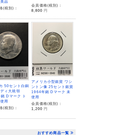
 美品
会員価格(税別)：
格(税別)：
8,800
円
アメリカ小型銀貨 ワシ
カ 50セント白銅
ントン像 25セント銀貨
ネディ大統領
1964年銘 Dマーク 未
年銘 Dマーク ト
使用
未使用
会員価格(税別)：
格(税別)：
1,200
円
おすすめ商品一覧