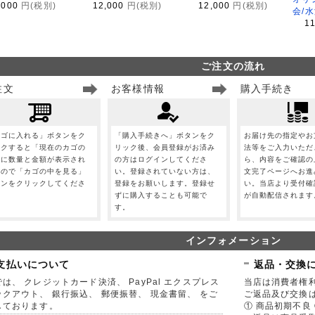
,000
円(税別)
12,000
円(税別)
12,000
円(税別)
会/
1
ご注文の流れ
注文
お客様情報
購入手続き
カゴに入れる」ボタンをク
「購入手続きへ」ボタンをク
お届け先の指定やお
ックすると「現在のカゴの
リック後、会員登録がお済み
法等をご入力いただ
」に数量と金額が表示され
の方はログインしてくださ
ら、内容をご確認の
すので「カゴの中を見る」
い。登録されていない方は、
文完了ページへお進
タンをクリックしてくださ
登録をお願いします。登録せ
い。当店より受付確
。
ずに購入することも可能で
が自動配信されます
す。
インフォメーション
支払いについて
返品・交換
は、 クレジットカード決済、 PayPal エクスプレス
当店は消費者権
ックアウト、 銀行振込、 郵便振替、 現金書留、 をご
ご返品及び交換
しております。
① 商品初期不良 