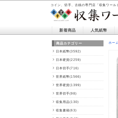
コイン、切手、古銭の専門店「収集ワール
新着商品
人気紙幣
ホー
商品カテゴリー
日本紙幣(3592)
日本硬貨(2259)
日本切手(716)
世界紙幣(1566)
世界硬貨(1399)
世界切手(98)
収集用品(130)
収集書籍(63)