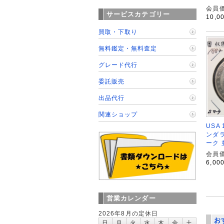
会員価
サービスカテゴリー
10,0
買取・下取り
無料鑑定・無料査定
グレード代行
委託販売
出品代行
関連ショップ
USA
ンダラ
ーク 
会員価
6,00
営業カレンダー
2026年8月の定休日
お
日
月
火
水
木
金
土