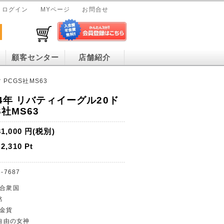
ログイン
MYページ
お問合せ
顧客センター
店舗紹介
PCGS社MS63
4年 リバティイーグル20ド
S社MS63
31,000
円(税別)
2,310
Pt
-7687
カ合衆国
銘
ル金貨
/自由の女神