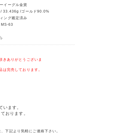
ィーイーグル金貨
/ 33.436g /ゴールド90.0%
ディング鑑定済み
MS-63
から
頂きありがとうございま
品は完売しております。
しています。
なっております。
合せは、下記より気軽にご連絡下さい。