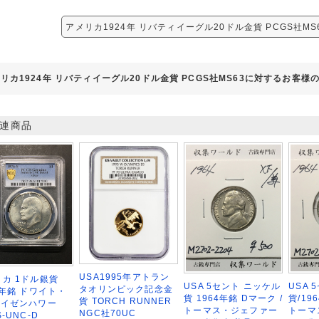
アメリカ1924年 リバティイーグル20ドル金貨 PCGS社M
リカ1924年 リバティイーグル20ドル金貨 PCGS社MS63に対するお客様
連商品
USA1995年アトラン
カ 1ドル銀貨
USA 5セント ニッケル
USA
タオリンピック記念金
6年銘 ドワイト・
貨 1964年銘 Dマーク /
貨/19
貨 TORCH RUNNER
アイゼンハワー
トーマス・ジェファー
トーマ
NGC社70UC
S-UNC-D