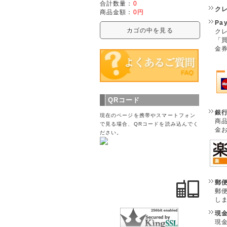
合計数量：
0
ク
商品金額：
0円
Pa
カゴの中を見る
クレ
「
金
QRコード
銀
現在のページを携帯やスマートフォン
商
で見る場合、QRコードを読み込んでく
金
ださい。
郵
郵
し
現
現