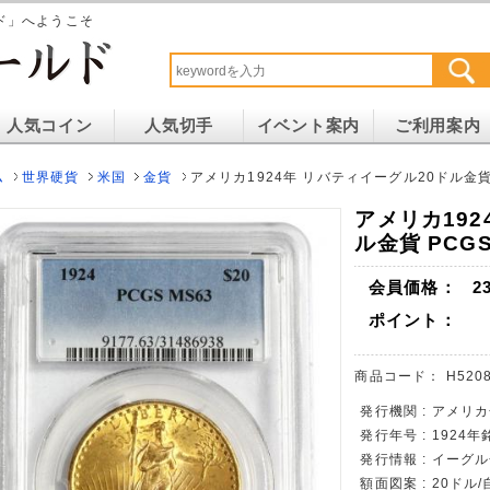
ド」へようこそ
人気コイン
人気切手
イベント案内
ご利用案内
ム
世界硬貨
米国
金貨
アメリカ1924年 リバティイーグル20ドル金貨 
アメリカ192
ル金貨 PCG
会員価格：
2
ポイント：
商品コード：
H5208
発行機関 : アメリ
発行年号 : 1924年
発行情報 : イーグ
額面図案 : 20ドル