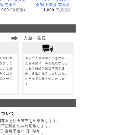
水泳 完未品
会/陸上競技 完未品
1,000
円(税別)
11,000
円(税別)
入金・発送
支払い方
当店で入金確認ができ次第、
きました
入金確認メールを配信すると
上、ご注
ともに商品の発送準備を進
みくださ
め、発送が完了しましたら、
認メール
メールでお知らせいたしま
。
す。
について
利尊重と法令遵守を約束致します。
は下記理由のみ対応致します。
② 当店手違い ③ 偽物