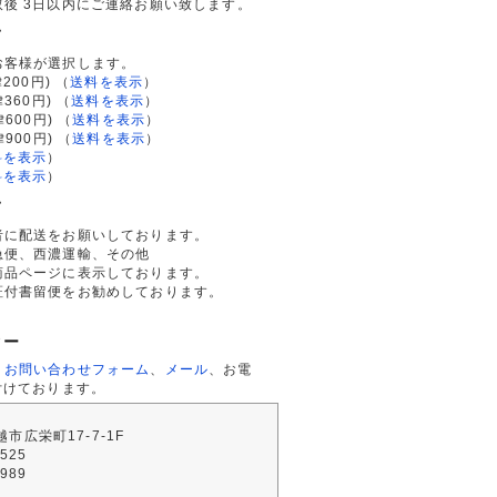
後 3日以内にご連絡お願い致します。
て
お客様が選択します。
200円)
（
送料を表示
）
律360円)
（
送料を表示
）
律600円)
（
送料を表示
）
律900円)
（
送料を表示
）
料を表示
）
料を表示
）
て
者に配送をお願いしております。
急便、西濃運輸、その他
商品ページに表示しております。
証付書留便をお勧めしております。
ター
、
お問い合わせフォーム
、
メール
、お電
付けております。
川越市広栄町17-7-1F
2525
4989