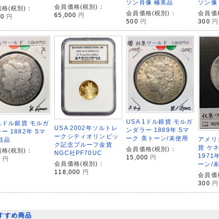
ソン肖像 極美品
ソン像
会員価格(税別)：
格(税別)：
会員価格(税別)：
会員価
65,000
円
00
円
500
円
300
円
USA 1ドル銀貨 モルガ
 1ドル銀貨 モルガ
USA 2002年ソルトレ
ンダラー 1889年 Sマ
ー 1882年 Sマ
ークシティオリンピッ
ーク 美トーン/未使用
アメリ
並品
ク記念プルーフ金貨
貨 ケ
会員価格(税別)：
格(税別)：
NGC社PF70UC
1971
15,000
円
0
円
会員価格(税別)：
ーン/
118,000
円
会員価
300
円
すすめ商品