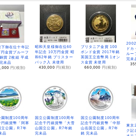
200
昭和天皇様御在位60
ブリタニア金貨 100
陛下御在位十年記
ドカ
年記念 10万円金貨 昭
ポンド金貨 2017年銘
万円金貨プルーフ
ルー
和62年銘 ブリスター
英国王立造幣局 1オン
銅貨 2枚組 平成
完未
パック入 未使用
ス金貨 未使用
 完未品
35
430,000
円(税別)
660,000
円(税別)
8,000
円(税別)
園制度100周年
国立公園制度100周年
国立公園制度100周年
千円銀貨幣「阿寒
記念千円銀貨幣「大雪
記念千円銀貨幣「中部
東京
国立公園」R7年
山国立公園」R7年銘
山岳国立公園」R7年
ク記
未品
完未品
銘 完未品
オリ