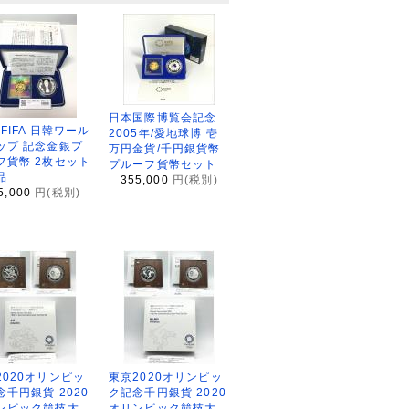
日本国際博覧会記念
2FIFA 日韓ワール
2005年/愛地球博 壱
ップ 記念金銀プ
万円金貨/千円銀貨幣
フ貨幣 2枚セット
プルーフ貨幣セット
品
355,000
円(税別)
5,000
円(税別)
2020オリンピッ
東京2020オリンピッ
念千円銀貨 2020
ク記念千円銀貨 2020
ンピック競技大
オリンピック競技大