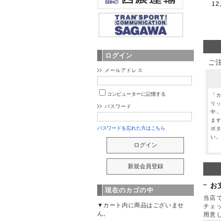
12
ログイン
ご
メールアドレス
コンピューターに記憶する
「
リ
パスワード
中
ま
パスワードを忘れた方はこちら
ボ
い
お
現在のカゴの中
当店で
▼カート内に商品はございませ
チェ
ん。
用意