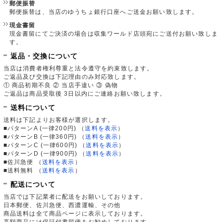
郵便振替
郵便振替は、当店のゆうちょ銀行口座へご送金お願い致します。
現金書留
現金書留にてご決済の場合は収集ワールド店頭宛にご送付お願い致しま
す。
返品・交換について
当店は消費者権利尊重と法令遵守を約束致します。
ご返品及び交換は下記理由のみ対応致します。
① 商品初期不良 ② 当店手違い ③ 偽物
ご返品は商品受取後 3日以内にご連絡お願い致します。
送料について
送料は下記よりお客様が選択します。
■パターンA (一律200円)
（
送料を表示
）
■パターンB (一律360円)
（
送料を表示
）
■パターンC (一律600円)
（
送料を表示
）
■パターンD (一律900円)
（
送料を表示
）
■佐川急便
（
送料を表示
）
■送料無料
（
送料を表示
）
配送について
当店では下記業者に配送をお願いしております。
日本郵便、佐川急便、西濃運輸、その他
商品送料は全て商品ページに表示しております。
高額商品には保証付書留便をお勧めしております。