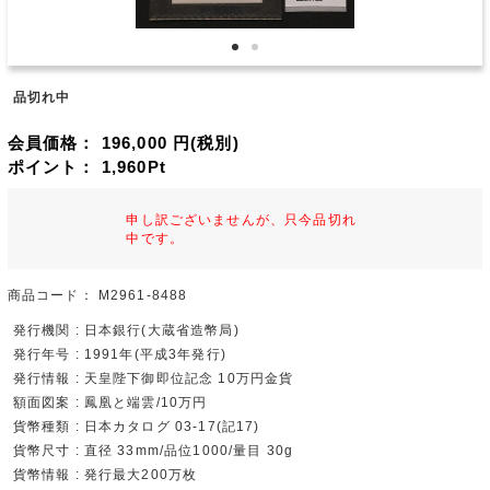
品切れ中
会員価格：
196,000
円(税別)
ポイント：
1,960
Pt
申し訳ございませんが、只今品切れ
中です。
商品コード：
M2961-8488
発行機関 : 日本銀行(大蔵省造幣局)
発行年号 : 1991年(平成3年発行)
発行情報 : 天皇陛下御即位記念 10万円金貨
額面図案 : 鳳凰と端雲/10万円
貨幣種類 : 日本カタログ 03-17(記17)
貨幣尺寸 : 直径 33mm/品位1000/量目 30g
貨幣情報 : 発行最大200万枚