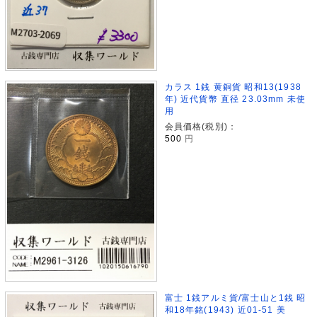
カラス 1銭 黄銅貨 昭和13(1938
年) 近代貨幣 直径 23.03mm 未使
用
会員価格(税別)：
500
円
富士 1銭アルミ貨/富士山と1銭 昭
和18年銘(1943) 近01-51 美