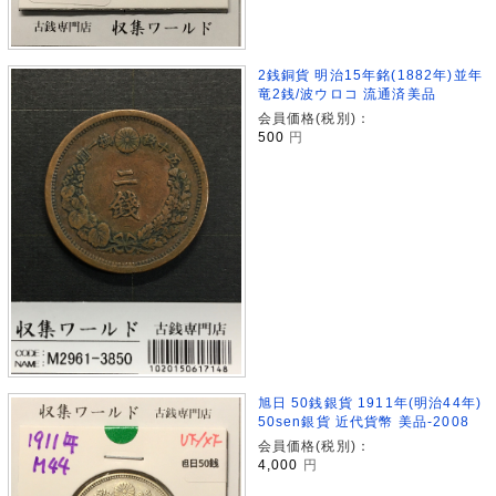
2銭銅貨 明治15年銘(1882年)並年
竜2銭/波ウロコ 流通済美品
会員価格(税別)：
500
円
旭日 50銭銀貨 1911年(明治44年)
50sen銀貨 近代貨幣 美品-2008
会員価格(税別)：
4,000
円