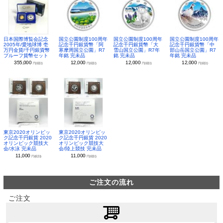
日本国際博覧会記念
国立公園制度100周年
国立公園制度100周年
国立公園制度100周年
2005年/愛地球博 壱
記念千円銀貨幣「阿
記念千円銀貨幣「大
記念千円銀貨幣「中
万円金貨/千円銀貨幣
寒摩周国立公園」R7
雪山国立公園」R7年
部山岳国立公園」R7
プルーフ貨幣セット
年銘 完未品
銘 完未品
年銘 完未品
355,000
12,000
12,000
12,000
円(税別)
円(税別)
円(税別)
円(税別)
東京2020オリンピッ
東京2020オリンピッ
ク記念千円銀貨 2020
ク記念千円銀貨 2020
オリンピック競技大
オリンピック競技大
会/水泳 完未品
会/陸上競技 完未品
11,000
11,000
円(税別)
円(税別)
ご注文の流れ
ご注文