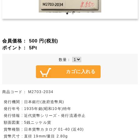
会員価格：
500
円(税別)
ポイント：
5
Pt
数量：
商品コード：
M2703-2034
発行機関 : 日本銀行(政府造幣局)
発行年号 : 1935年銘(昭和10年)特年
発行情報 : 近代貨幣シリーズ・発行流通停止
額面図案 : 5銭ニッケル貨
貨幣種類 : 日本貨幣カタログ 01-40 (近40)
貨幣尺寸 : 直径 19mm/量目 2.80g