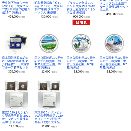
2002FIFA 日韓ワール
昭和天皇様御在位60
ブリタニア金貨 100
天皇陛下御在位十年
ドカップ 記念金銀プ
年記念 10万円金貨 昭
ポンド金貨 2017年銘
記念 1万円金貨プルー
ルーフ貨幣 2枚セット
和62年銘 ブリスター
英国王立造幣局 1オン
フ貨+白銅貨 2枚組 平
完未品
パック入 未使用
ス金貨 未使用
成11年 完未品
355,000
円(税別)
430,000
660,000
458,000
円(税別)
円(税別)
円(税別)
日本国際博覧会記念
国立公園制度100周年
国立公園制度100周年
国立公園制度100周年
2005年/愛地球博 壱
記念千円銀貨幣「阿
記念千円銀貨幣「大
記念千円銀貨幣「中
万円金貨/千円銀貨幣
寒摩周国立公園」R7
雪山国立公園」R7年
部山岳国立公園」R7
プルーフ貨幣セット
年銘 完未品
銘 完未品
年銘 完未品
355,000
12,000
12,000
12,000
円(税別)
円(税別)
円(税別)
円(税別)
東京2020オリンピッ
東京2020オリンピッ
ク記念千円銀貨 2020
ク記念千円銀貨 2020
オリンピック競技大
オリンピック競技大
会/水泳 完未品
会/陸上競技 完未品
11,000
11,000
円(税別)
円(税別)