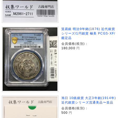
貿易銀 明治9年銘(1876) 近代銀貨
シリーズ/1円銀貨 極美 PCGS-XF/
鑑定品
会員価格(税別)：
180,000
円
旭日 10銭銀貨 大正3年銘(1914年)
近代銀貨シリーズ流通美品〜並品
会員価格(税別)：
500
円