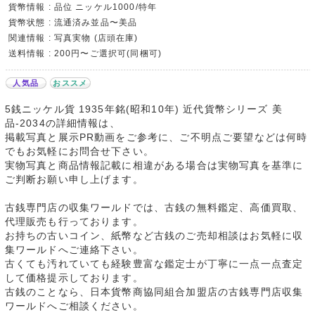
貨幣情報 : 品位 ニッケル1000/特年
貨幣状態 : 流通済み並品〜美品
関連情報 : 写真実物 (店頭在庫)
送料情報 : 200円〜ご選択可(同梱可)
人気品
おススメ
5銭ニッケル貨 1935年銘(昭和10年) 近代貨幣シリーズ 美
品-2034の詳細情報は、
掲載写真と展示PR動画をご参考に、ご不明点ご要望などは何時
でもお気軽にお問合せ下さい。
実物写真と商品情報記載に相違がある場合は実物写真を基準に
ご判断お願い申し上げます。
古銭専門店の収集ワールドでは、古銭の無料鑑定、高価買取、
代理販売も行っております。
お持ちの古いコイン、紙幣など古銭のご売却相談はお気軽に収
集ワールドへご連絡下さい。
古くても汚れていても経験豊富な鑑定士が丁寧に一点一点査定
して価格提示しております。
古銭のことなら、日本貨幣商協同組合加盟店の古銭専門店収集
ワールドへご相談ください。