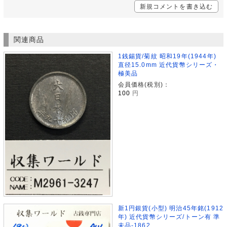
新規コメントを書き込む
関連商品
1銭錫貨/菊紋 昭和19年(1944年)
直径15.0mm 近代貨幣シリーズ・
極美品
会員価格(税別)：
100
円
新1円銀貨(小型) 明治45年銘(1912
年) 近代貨幣シリーズ/トーン有 準
未品-1862