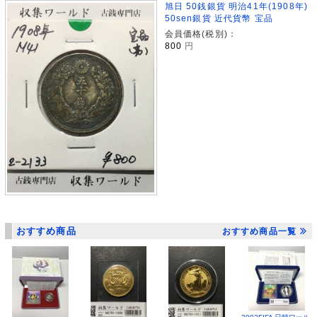
旭日 50銭銀貨 明治41年(1908年)
50sen銀貨 近代貨幣 宝品
会員価格(税別)：
800
円
おすすめ商品
おすすめ商品一覧