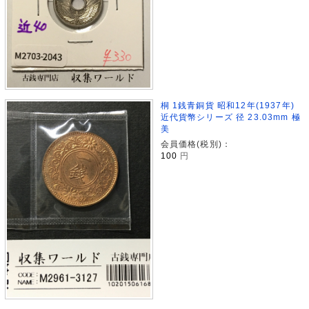
桐 1銭青銅貨 昭和12年(1937年)
近代貨幣シリーズ 径 23.03mm 極
美
会員価格(税別)：
100
円