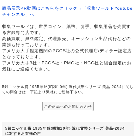
商品展示PR動画はこちらをクリック→「収集ワールドYoutube
チャンネル」へ
収集ワールドは、世界コイン、紙幣、切手、収集用品を売買す
る古銭専門店です。
高価買取、無料鑑定、代理販売、オークション出品代行などの
業務も行っております。
アメリカ大手鑑定機関のPCGS社の公式代理店/ディラー認定店
となっております。
アメリカ大手3社・PCGS社・PMG社・NGC社と組合鑑定はお
気軽にご連絡ください。
5銭ニッケル貨 1935年銘(昭和10年) 近代貨幣シリーズ 美品-2034に関し
ての問合せは、下記より気軽にご連絡下さい。
この商品へのお問い合わせ
5銭ニッケル貨 1935年銘(昭和10年) 近代貨幣シリーズ 美品-2034
に対するお客様の声