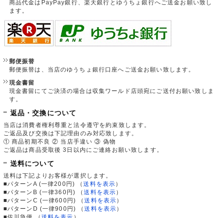
商品代金はPayPay銀行、楽天銀行とゆうちょ銀行へご送金お願い致し
ます。
郵便振替
郵便振替は、当店のゆうちょ銀行口座へご送金お願い致します。
現金書留
現金書留にてご決済の場合は収集ワールド店頭宛にご送付お願い致しま
す。
返品・交換について
当店は消費者権利尊重と法令遵守を約束致します。
ご返品及び交換は下記理由のみ対応致します。
① 商品初期不良 ② 当店手違い ③ 偽物
ご返品は商品受取後 3日以内にご連絡お願い致します。
送料について
送料は下記よりお客様が選択します。
■パターンA (一律200円)
（
送料を表示
）
■パターンB (一律360円)
（
送料を表示
）
■パターンC (一律600円)
（
送料を表示
）
■パターンD (一律900円)
（
送料を表示
）
■佐川急便
（
送料を表示
）