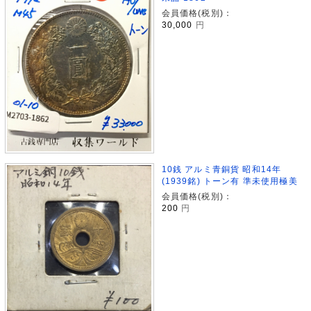
会員価格(税別)：
30,000
円
10銭 アルミ青銅貨 昭和14年
(1939銘) トーン有 準未使用極美
会員価格(税別)：
200
円