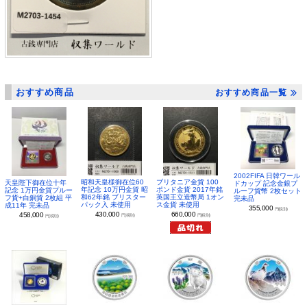
おすすめ商品
おすすめ商品一覧
2002FIFA 日韓ワール
昭和天皇様御在位60
ブリタニア金貨 100
天皇陛下御在位十年
ドカップ 記念金銀プ
年記念 10万円金貨 昭
ポンド金貨 2017年銘
記念 1万円金貨プルー
ルーフ貨幣 2枚セット
和62年銘 ブリスター
英国王立造幣局 1オン
フ貨+白銅貨 2枚組 平
完未品
パック入 未使用
ス金貨 未使用
成11年 完未品
355,000
円(税別)
430,000
660,000
458,000
円(税別)
円(税別)
円(税別)