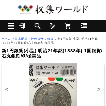
ホーム
日本硬貨
近代貨幣
銀貨
新1円銀貨(小型) 明治21年銘
(1888年) 1圓銀貨/右丸銀刻印/極美品
新1円銀貨(小型) 明治21年銘(1888年) 1圓銀貨/
右丸銀刻印/極美品
<
>