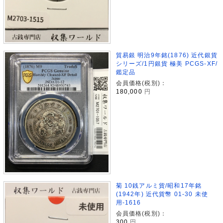
貿易銀 明治9年銘(1876) 近代銀貨
シリーズ/1円銀貨 極美 PCGS-XF/
鑑定品
会員価格(税別)：
180,000
円
菊 10銭アルミ貨/昭和17年銘
(1942年) 近代貨幣 01-30 未使
用-1616
会員価格(税別)：
300
円