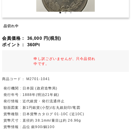
品切れ中
会員価格：
36,000
円(税別)
ポイント：
360
Pt
申し訳ございませんが、只今品切れ
中です。
商品コード：
M2701-1041
発行機関 : 日本国 (政府造幣局)
発行年号 : 1888年(明治21年銘)
発行情報 : 近代銀貨・発行流通停止
額面図案 : 新1円銀貨(小型)/右丸銀刻印/竜図
貨幣種類 : 日本貨幣カタログ 01-10C (近10C)
貨幣尺寸 : 直径約 38.1mm/量目は約 26.96g
貨幣情報 : 品位 銀900/銅100