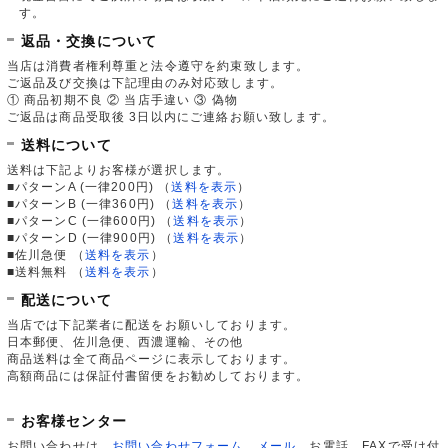
す。
返品・交換について
当店は消費者権利尊重と法令遵守を約束致します。
ご返品及び交換は下記理由のみ対応致します。
① 商品初期不良 ② 当店手違い ③ 偽物
ご返品は商品受取後 3日以内にご連絡お願い致します。
送料について
送料は下記よりお客様が選択します。
■パターンA (一律200円)
（
送料を表示
）
■パターンB (一律360円)
（
送料を表示
）
■パターンC (一律600円)
（
送料を表示
）
■パターンD (一律900円)
（
送料を表示
）
■佐川急便
（
送料を表示
）
■送料無料
（
送料を表示
）
配送について
当店では下記業者に配送をお願いしております。
日本郵便、佐川急便、西濃運輸、その他
商品送料は全て商品ページに表示しております。
高額商品には保証付書留便をお勧めしております。
お客様センター
お問い合わせは、
お問い合わせフォーム
、
メール
、お電話、FAXで受け付