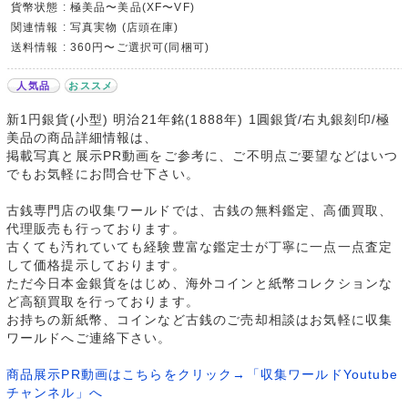
貨幣状態 : 極美品〜美品(XF〜VF)
関連情報 : 写真実物 (店頭在庫)
送料情報 : 360円〜ご選択可(同梱可)
人気品
おススメ
新1円銀貨(小型) 明治21年銘(1888年) 1圓銀貨/右丸銀刻印/極
美品の商品詳細情報は、
掲載写真と展示PR動画をご参考に、ご不明点ご要望などはいつ
でもお気軽にお問合せ下さい。
古銭専門店の収集ワールドでは、古銭の無料鑑定、高価買取、
代理販売も行っております。
古くても汚れていても経験豊富な鑑定士が丁寧に一点一点査定
して価格提示しております。
ただ今日本金銀貨をはじめ、海外コインと紙幣コレクションな
ど高額買取を行っております。
お持ちの新紙幣、コインなど古銭のご売却相談はお気軽に収集
ワールドへご連絡下さい。
商品展示PR動画はこちらをクリック→「収集ワールドYoutube
チャンネル」へ