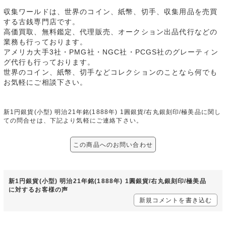
収集ワールドは、世界のコイン、紙幣、切手、収集用品を売買
する古銭専門店です。
高価買取、無料鑑定、代理販売、オークション出品代行などの
業務も行っております。
アメリカ大手3社・PMG社・NGC社・PCGS社のグレーティン
グ代行も行っております。
世界のコイン、紙幣、切手などコレクションのことなら何でも
お気軽にご相談下さい。
新1円銀貨(小型) 明治21年銘(1888年) 1圓銀貨/右丸銀刻印/極美品に関し
ての問合せは、下記より気軽にご連絡下さい。
この商品へのお問い合わせ
新1円銀貨(小型) 明治21年銘(1888年) 1圓銀貨/右丸銀刻印/極美品
に対するお客様の声
新規コメントを書き込む