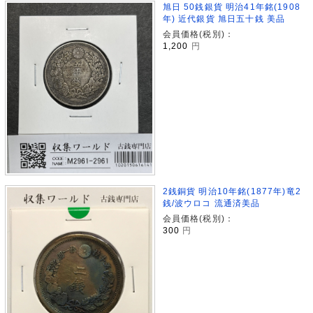
旭日 50銭銀貨 明治41年銘(1908
年) 近代銀貨 旭日五十銭 美品
会員価格(税別)：
1,200
円
2銭銅貨 明治10年銘(1877年)竜2
銭/波ウロコ 流通済美品
会員価格(税別)：
300
円