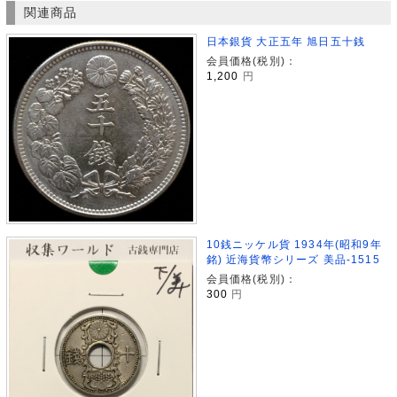
関連商品
日本銀貨 大正五年 旭日五十銭
会員価格(税別)：
1,200
円
10銭ニッケル貨 1934年(昭和9年
銘) 近海貨幣シリーズ 美品-1515
会員価格(税別)：
300
円