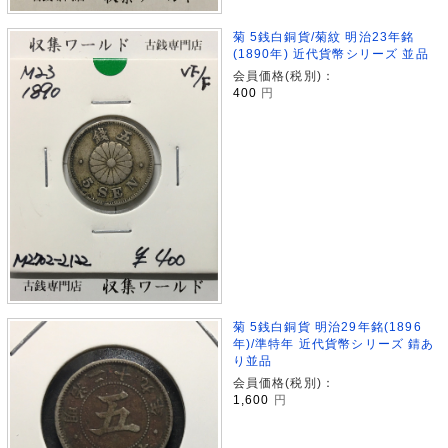
菊 5銭白銅貨/菊紋 明治23年銘
(1890年) 近代貨幣シリーズ 並品
会員価格(税別)：
400
円
菊 5銭白銅貨 明治29年銘(1896
年)/準特年 近代貨幣シリーズ 錆あ
り並品
会員価格(税別)：
1,600
円