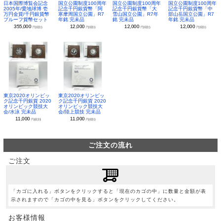
日本国際博覧会記念
国立公園制度100周年
国立公園制度100周年
国立公園制度100周年
2005年/愛地球博 壱
記念千円銀貨幣「阿
記念千円銀貨幣「大
記念千円銀貨幣「中
万円金貨/千円銀貨幣
寒摩周国立公園」R7
雪山国立公園」R7年
部山岳国立公園」R7
プルーフ貨幣セット
年銘 完未品
銘 完未品
年銘 完未品
355,000
12,000
12,000
12,000
円(税別)
円(税別)
円(税別)
円(税別)
東京2020オリンピッ
東京2020オリンピッ
ク記念千円銀貨 2020
ク記念千円銀貨 2020
オリンピック競技大
オリンピック競技大
会/水泳 完未品
会/陸上競技 完未品
11,000
11,000
円(税別)
円(税別)
ご注文の流れ
ご注文
「カゴに入れる」ボタンをクリックすると「現在のカゴの中」に数量と金額が表
示されますので「カゴの中を見る」ボタンをクリックしてください。
お客様情報