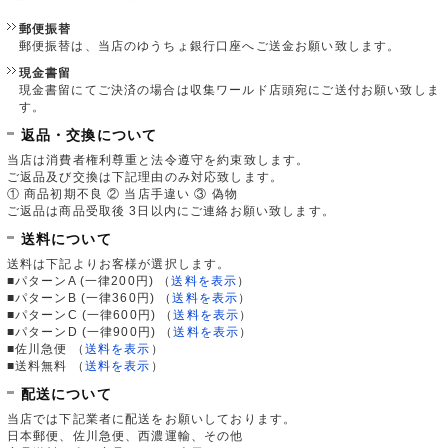
郵便振替
郵便振替は、当店のゆうちょ銀行口座へご送金お願い致します。
現金書留
現金書留にてご決済の場合は収集ワールド店頭宛にご送付お願い致しま
す。
返品・交換について
当店は消費者権利尊重と法令遵守を約束致します。
ご返品及び交換は下記理由のみ対応致します。
① 商品初期不良 ② 当店手違い ③ 偽物
ご返品は商品受取後 3日以内にご連絡お願い致します。
送料について
送料は下記よりお客様が選択します。
■パターンA (一律200円)
（
送料を表示
）
■パターンB (一律360円)
（
送料を表示
）
■パターンC (一律600円)
（
送料を表示
）
■パターンD (一律900円)
（
送料を表示
）
■佐川急便
（
送料を表示
）
■送料無料
（
送料を表示
）
配送について
当店では下記業者に配送をお願いしております。
日本郵便、佐川急便、西濃運輸、その他