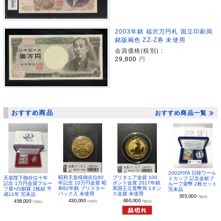
2003年銘 福沢万円札 国立印刷局
銘版褐色 ZZ-Z券 未使用
会員価格(税別)：
29,800
円
おすすめ商品
おすすめ商品一覧
2002FIFA 日韓ワール
昭和天皇様御在位60
ブリタニア金貨 100
天皇陛下御在位十年
ドカップ 記念金銀プ
年記念 10万円金貨 昭
ポンド金貨 2017年銘
記念 1万円金貨プルー
ルーフ貨幣 2枚セット
和62年銘 ブリスター
英国王立造幣局 1オン
フ貨+白銅貨 2枚組 平
完未品
パック入 未使用
ス金貨 未使用
成11年 完未品
355,000
円(税別)
430,000
660,000
458,000
円(税別)
円(税別)
円(税別)