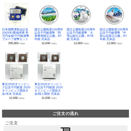
日本国際博覧会記念
国立公園制度100周年
国立公園制度100周年
国立公園制度100周年
2005年/愛地球博 壱
記念千円銀貨幣「阿
記念千円銀貨幣「大
記念千円銀貨幣「中
万円金貨/千円銀貨幣
寒摩周国立公園」R7
雪山国立公園」R7年
部山岳国立公園」R7
プルーフ貨幣セット
年銘 完未品
銘 完未品
年銘 完未品
355,000
12,000
12,000
12,000
円(税別)
円(税別)
円(税別)
円(税別)
東京2020オリンピッ
東京2020オリンピッ
ク記念千円銀貨 2020
ク記念千円銀貨 2020
オリンピック競技大
オリンピック競技大
会/水泳 完未品
会/陸上競技 完未品
11,000
11,000
円(税別)
円(税別)
ご注文の流れ
ご注文