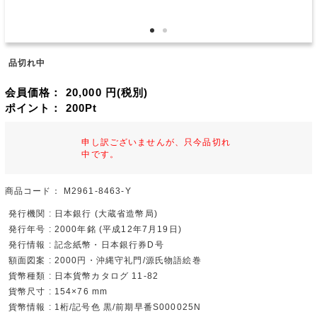
品切れ中
会員価格：
20,000
円(税別)
ポイント：
200
Pt
申し訳ございませんが、只今品切れ
中です。
商品コード：
M2961-8463-Y
発行機関 : 日本銀行 (大蔵省造幣局)
発行年号 : 2000年銘 (平成12年7月19日)
発行情報 : 記念紙幣・日本銀行券D号
額面図案 : 2000円・沖縄守礼門/源氏物語絵巻
貨幣種類 : 日本貨幣カタログ 11-82
貨幣尺寸 : 154×76 mm
貨幣情報 : 1桁/記号色 黒/前期早番S000025N