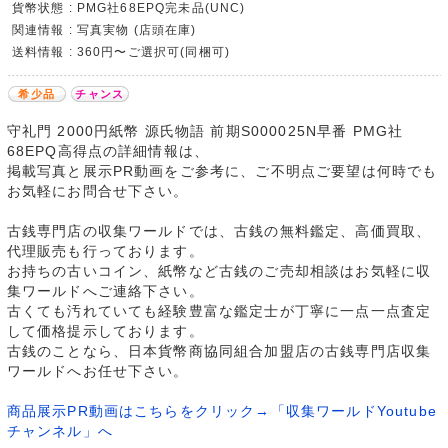
貨幣状態 : PMG社68EPQ完未品(UNC)
関連情報 : 写真実物 (店頭在庫)
送料情報 : 360円〜ご選択可(同梱可)
希少品
チャンス
守礼門 2000円紙幣 源氏物語 前期S000025N早番 PMG社
68EPQ高得点の詳細情報は、
掲載写真と展示PR動画をご参考に、ご不明点ご要望は何時でも
お気軽にお問合せ下さい。
古銭専門店の収集ワールドでは、古銭の無料鑑定、高価買取、
代理販売も行っております。
お持ちの古いコイン、紙幣など古銭のご売却相談はお気軽に収
集ワールドへご連絡下さい。
古くても汚れていても経験豊富な鑑定士が丁寧に一点一点査定
して価格提示しております。
古銭のことなら、日本貨幣商協同組合加盟店の古銭専門店収集
ワールドへお任せ下さい。
商品展示PR動画はこちらをクリック→「収集ワールドYoutube
チャンネル」へ