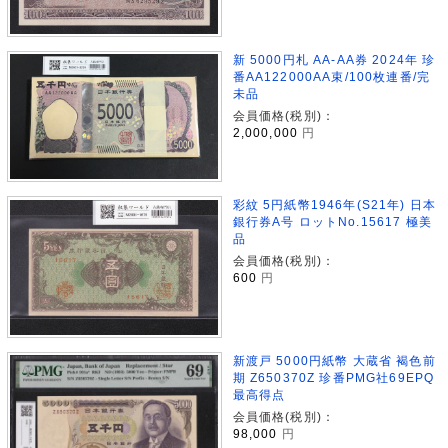
新 5000円札 AA-AA券 2024年 珍
番AA122000AA束/100枚連番/完
未品
会員価格(税別)：
2,000,000
円
彩紋 5円紙幣1946年(S21年) 日本
銀行券A号 ロットNo.15617 極美
品
会員価格(税別)：
600
円
新渡戸 5000円紙幣 大蔵省 褐色前
期 Z650370Z 珍番PMG社69EPQ
最高得点
会員価格(税別)：
98,000
円