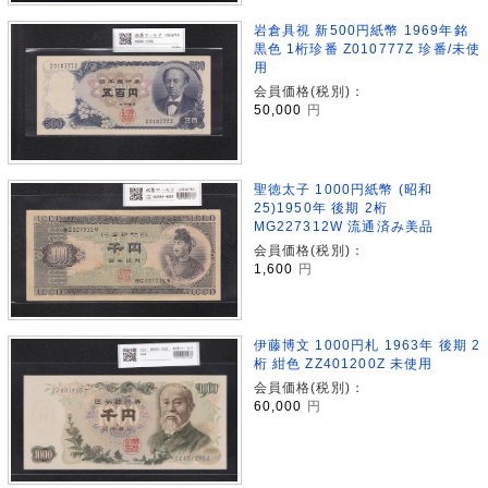
岩倉具視 新500円紙幣 1969年銘
黒色 1桁珍番 Z010777Z 珍番/未使
用
会員価格(税別)：
50,000
円
聖徳太子 1000円紙幣 (昭和
25)1950年 後期 2桁
MG227312W 流通済み美品
会員価格(税別)：
1,600
円
伊藤博文 1000円札 1963年 後期 2
桁 紺色 ZZ401200Z 未使用
会員価格(税別)：
60,000
円