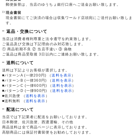
郵便振替は、当店のゆうちょ銀行口座へご送金お願い致します。
現金書留
現金書留にてご決済の場合は収集ワールド店頭宛にご送付お願い致しま
す。
返品・交換について
当店は消費者権利尊重と法令遵守を約束致します。
ご返品及び交換は下記理由のみ対応致します。
① 商品初期不良 ② 当店手違い ③ 偽物
ご返品は商品受取後 3日以内にご連絡お願い致します。
送料について
送料は下記よりお客様が選択します。
■パターンA (一律200円)
（
送料を表示
）
■パターンB (一律360円)
（
送料を表示
）
■パターンC (一律600円)
（
送料を表示
）
■パターンD (一律900円)
（
送料を表示
）
■佐川急便
（
送料を表示
）
■送料無料
（
送料を表示
）
配送について
当店では下記業者に配送をお願いしております。
日本郵便、佐川急便、西濃運輸、その他
商品送料は全て商品ページに表示しております。
高額商品には保証付書留便をお勧めしております。