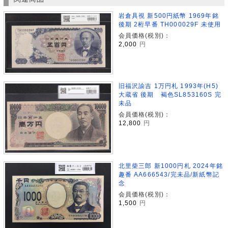
岩倉具視 新500円紙幣 1969年銘
後期 2桁早番 TH000029F 未使用
会員価格(税別)：
2,000
円
旧福沢諭吉 1万円札 1993年(H5)
大蔵省 後期 褐色SL853160S 完
未品
会員価格(税別)：
12,800
円
北里柴三郎 新1000円札 2024年銘
趣番 AA666543/完未品/新紙幣記
念
会員価格(税別)：
1,500
円