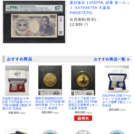
夏目漱石 1000円札 緑番 第一ロッ
ト AA794679A 大蔵省
PMG67EPQ
会員価格(税別)：
12,800
円
おすすめ商品
おすすめ商品一覧
2002FIFA 日韓ワール
昭和天皇様御在位60
ブリタニア金貨 100
天皇陛下御在位十年
ドカップ 記念金銀プ
年記念 10万円金貨 昭
ポンド金貨 2017年銘
記念 1万円金貨プルー
ルーフ貨幣 2枚セット
和62年銘 ブリスター
英国王立造幣局 1オン
フ貨+白銅貨 2枚組 平
完未品
パック入 未使用
ス金貨 未使用
成11年 完未品
355,000
円(税別)
430,000
660,000
458,000
円(税別)
円(税別)
円(税別)