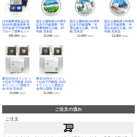
日本国際博覧会記念
国立公園制度100周年
国立公園制度100周年
国立公園制度100周年
2005年/愛地球博 壱
記念千円銀貨幣「阿
記念千円銀貨幣「大
記念千円銀貨幣「中
万円金貨/千円銀貨幣
寒摩周国立公園」R7
雪山国立公園」R7年
部山岳国立公園」R7
プルーフ貨幣セット
年銘 完未品
銘 完未品
年銘 完未品
355,000
12,000
12,000
12,000
円(税別)
円(税別)
円(税別)
円(税別)
東京2020オリンピッ
東京2020オリンピッ
ク記念千円銀貨 2020
ク記念千円銀貨 2020
オリンピック競技大
オリンピック競技大
会/水泳 完未品
会/陸上競技 完未品
11,000
11,000
円(税別)
円(税別)
ご注文の流れ
ご注文