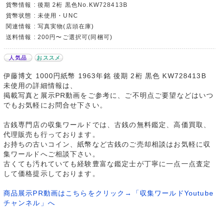
貨幣情報 : 後期 2桁 黒色No.KW728413B
貨幣状態 : 未使用・UNC
関連情報 : 写真実物(店頭在庫)
送料情報 : 200円〜ご選択可(同梱可)
人気品
おススメ
伊藤博文 1000円紙幣 1963年銘 後期 2桁 黒色 KW728413B
未使用の詳細情報は、
掲載写真と展示PR動画をご参考に、ご不明点ご要望などはいつ
でもお気軽にお問合せ下さい。
古銭専門店の収集ワールドでは、古銭の無料鑑定、高価買取、
代理販売も行っております。
お持ちの古いコイン、紙幣など古銭のご売却相談はお気軽に収
集ワールドへご相談下さい。
古くても汚れていても経験豊富な鑑定士が丁寧に一点一点査定
して価格提示しております。
商品展示PR動画はこちらをクリック→「収集ワールドYoutube
チャンネル」へ