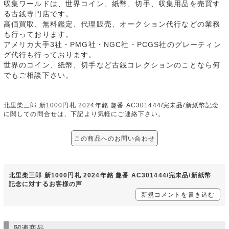
収集ワールドは、世界コイン、紙幣、切手、収集用品を売買す
る古銭専門店です。
高価買取、無料鑑定、代理販売、オークション代行などの業務
も行っております。
アメリカ大手3社・PMG社・NGC社・PCGS社のグレーティン
グ代行も行っております。
世界のコイン、紙幣、切手など古銭コレクションのことなら何
でもご相談下さい。
北里柴三郎 新1000円札 2024年銘 趣番 AC301444/完未品/新紙幣記念
に関しての問合せは、下記より気軽にご連絡下さい。
この商品へのお問い合わせ
北里柴三郎 新1000円札 2024年銘 趣番 AC301444/完未品/新紙幣
記念に対するお客様の声
新規コメントを書き込む
関連商品