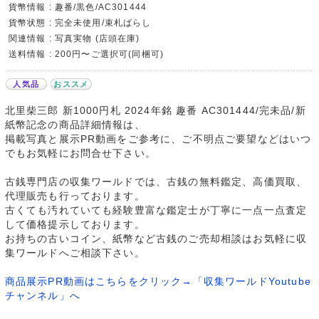
貨幣情報 : 趣番/黒色/AC301444
貨幣状態 : 完全未使用/束札ばらし
関連情報 : 写真実物 (店頭在庫)
送料情報 : 200円〜ご選択可(同梱可)
人気品
おススメ
北里柴三郎 新1000円札 2024年銘 趣番 AC301444/完未品/新
紙幣記念の商品詳細情報は、
掲載写真と展示PR動画をご参考に、ご不明点ご要望などはいつ
でもお気軽にお問合せ下さい。
古銭専門店の収集ワールドでは、古銭の無料鑑定、高価買取、
代理販売も行っております。
古くても汚れていても経験豊富な鑑定士が丁寧に一点一点査定
して価格提示しております。
お持ちの古いコイン、紙幣など古銭のご売却相談はお気軽に収
集ワールドへご相談下さい。
商品展示PR動画はこちらをクリック→「収集ワールドYoutube
チャンネル」へ