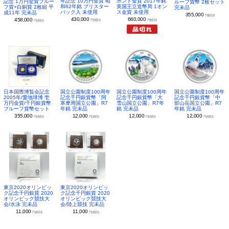
年記念 10万円金貨 昭
ポンド金貨 2017年銘
記念 1万円金貨プルー
ルーフ貨幣 2枚セット
和62年銘 ブリスター
英国王立造幣局 1オン
フ貨+白銅貨 2枚組 平
完未品
パック入 未使用
ス金貨 未使用
成11年 完未品
355,000
円(税別)
430,000
660,000
458,000
円(税別)
円(税別)
円(税別)
日本国際博覧会記念
国立公園制度100周年
国立公園制度100周年
国立公園制度100周年
2005年/愛地球博 壱
記念千円銀貨幣「阿
記念千円銀貨幣「大
記念千円銀貨幣「中
万円金貨/千円銀貨幣
寒摩周国立公園」R7
雪山国立公園」R7年
部山岳国立公園」R7
プルーフ貨幣セット
年銘 完未品
銘 完未品
年銘 完未品
355,000
12,000
12,000
12,000
円(税別)
円(税別)
円(税別)
円(税別)
東京2020オリンピッ
東京2020オリンピッ
ク記念千円銀貨 2020
ク記念千円銀貨 2020
オリンピック競技大
オリンピック競技大
会/水泳 完未品
会/陸上競技 完未品
11,000
11,000
円(税別)
円(税別)