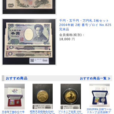
千円・五千円・万円札 3枚セット
2004年銘 2桁 番号ゾロイ No.825
完未品
会員価格(税別)：
18,000
円
おすすめ商品
おすすめ商品一覧
2002FIFA 日韓ワール
昭和天皇様御在位60
ブリタニア金貨 100
天皇陛下御在位十年
ドカップ 記念金銀プ