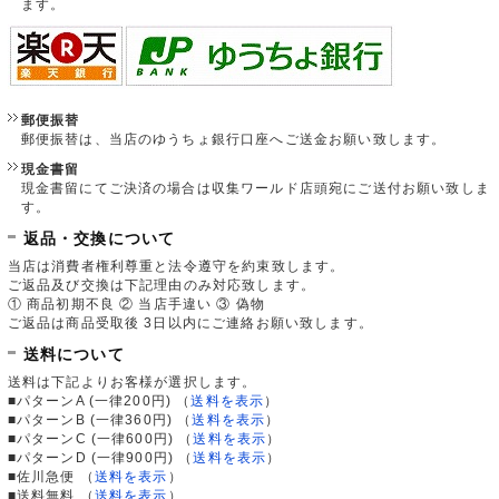
ます。
郵便振替
郵便振替は、当店のゆうちょ銀行口座へご送金お願い致します。
現金書留
現金書留にてご決済の場合は収集ワールド店頭宛にご送付お願い致しま
す。
返品・交換について
当店は消費者権利尊重と法令遵守を約束致します。
ご返品及び交換は下記理由のみ対応致します。
① 商品初期不良 ② 当店手違い ③ 偽物
ご返品は商品受取後 3日以内にご連絡お願い致します。
送料について
送料は下記よりお客様が選択します。
■パターンA (一律200円)
（
送料を表示
）
■パターンB (一律360円)
（
送料を表示
）
■パターンC (一律600円)
（
送料を表示
）
■パターンD (一律900円)
（
送料を表示
）
■佐川急便
（
送料を表示
）
■送料無料
（
送料を表示
）