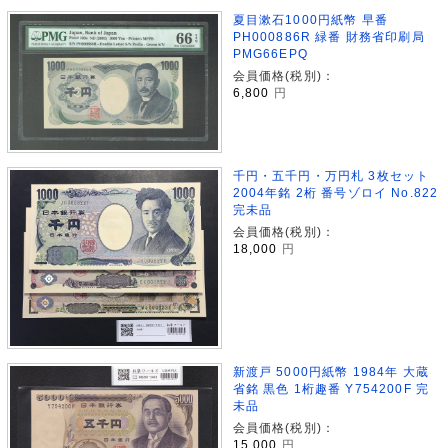
夏目漱石1000円紙幣 早番
PH000886R 緑番 財務省印刷局
PMG66EPQ
会員価格(税別)：
6,800
円
千円・五千円・万円札 3枚セット
2004年銘 2桁 番号ゾロイ No.822
完未品
会員価格(税別)：
18,000
円
新渡戸 5000円紙幣 1984年 大蔵
省銘 黒色 1桁趣番 Y754200F 完
未品
会員価格(税別)：
15,000
円