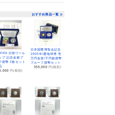
おすすめ商品一覧
日本国際博覧会記念
2FIFA 日韓ワール
2005年/愛地球博 壱
ップ 記念金銀プ
万円金貨/千円銀貨幣
フ貨幣 2枚セット
プルーフ貨幣セット
品
355,000
円(税別)
5,000
円(税別)