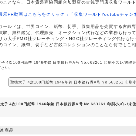
のことなら、日本貨幣商協同組合加盟店の古銭専門店収集ワール
展示PR動画はこちらをクリック→「収集ワールドYoutubeチャン
ワールドは、世界コイン、紙幣、切手、収集用品を売買する古銭
買取、無料鑑定、代理販売、オークション代行などの業務も行っ
リカ大手PMG社グレーティング・NGC社グレーティング代行も行
のコイン、紙幣、切手など古銭コレクションのことなら何でもご
子 4次100円紙幣 1946年銘 日本銀行券A号 No.663261 印刷小ズレ
下さい。
聖徳太子 4次100円紙幣 1946年銘 日本銀行券A号 No.663261 
太子 4次100円紙幣 1946年銘 日本銀行券A号 No.663261 印刷小ズレ
連商品