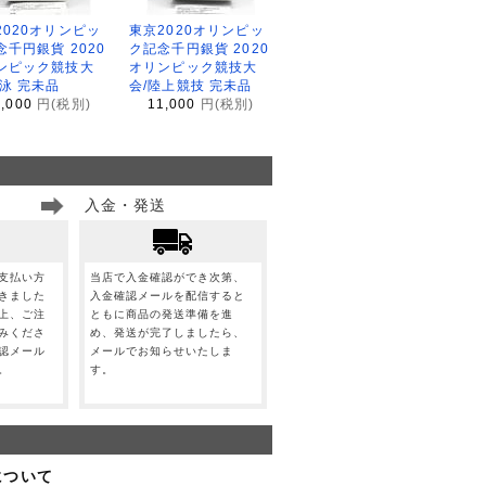
2020オリンピッ
東京2020オリンピッ
念千円銀貨 2020
ク記念千円銀貨 2020
ンピック競技大
オリンピック競技大
水泳 完未品
会/陸上競技 完未品
1,000
円(税別)
11,000
円(税別)
入金・発送
支払い方
当店で入金確認ができ次第、
きました
入金確認メールを配信すると
上、ご注
ともに商品の発送準備を進
みくださ
め、発送が完了しましたら、
認メール
メールでお知らせいたしま
。
す。
について