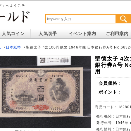
ド」へようこそ
人気コイン
人気切手
イベント案内
ご利用案内
ム
日本紙幣
聖徳太子 4次100円紙幣 1946年銘 日本銀行券A号 No.663
聖徳太子 4次
銀行券A号 No
用
会員価格：
ポイント：
商品コード：
M2801
発行機関 : 日本銀行
発行年号 : 1946年
発行情報 : 日本銀