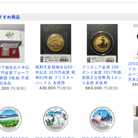
すすめ商品
200
昭和天皇様御在位60
ブリタニア金貨 100
陛下御在位十年記
ドカ
年記念 10万円金貨 昭
ポンド金貨 2017年銘
万円金貨プルーフ
ルー
和62年銘 ブリスター
英国王立造幣局 1オン
銅貨 2枚組 平成
完未
パック入 未使用
ス金貨 未使用
 完未品
35
430,000
円(税別)
660,000
円(税別)
8,000
円(税別)