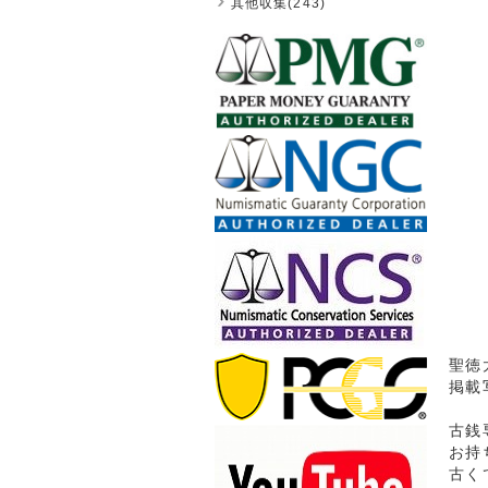
其他収集(243)
聖徳
掲載
古銭
お持
古く