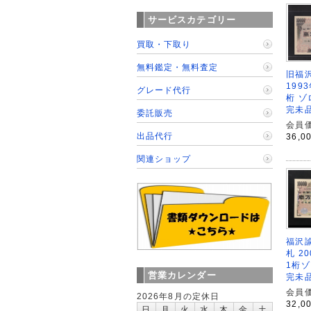
サービスカテゴリー
買取・下取り
無料鑑定・無料査定
旧福沢
199
グレード代行
桁 ゾ
完未
委託販売
会員価
出品代行
36,0
関連ショップ
福沢諭
札 2
1桁ゾ
営業カレンダー
完未
会員価
2026年8月の定休日
32,0
日
月
火
水
木
金
土