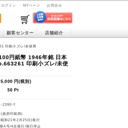
ログイン
MYページ
お問合せ
顧客センター
店舗紹介
261 印刷小ズレ/未使用
100円紙幣 1946年銘 日本
.663261 印刷小ズレ/未使
5,000
円(税別)
50
Pt
-2390-Y
 (政府印刷局)
 (昭和21年2月25日)発行
行券A号/4次発行/発行停止