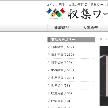
コイン、切手、古銭の専門店「収集ワール
新着商品
人気紙幣
ホー
商品カテゴリー
日本紙幣(3592)
日本硬貨(2259)
日本切手(716)
世界紙幣(1566)
世界硬貨(1399)
世界切手(98)
収集用品(130)
収集書籍(63)