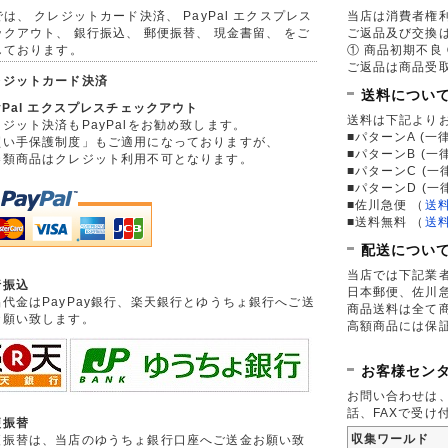
は、 クレジットカード決済、 PayPal エクスプレス
当店は消費者権
ックアウト、 銀行振込、 郵便振替、 現金書留、 をご
ご返品及び交換
しております。
① 商品初期不良 
ご返品は商品受取
レジットカード決済
送料につい
yPal エクスプレスチェックアウト
送料は下記より
ジット決済もPayPalをお勧め致します。
■パターンA (一律
買い手保護制度」もご適用になっておりますが、
■パターンB (一
券類商品はクレジット利用不可となります。
■パターンC (一
■パターンD (一
■佐川急便
（
送
■送料無料
（
送
配送につい
当店では下記業
行振込
日本郵便、佐川
品代金はPayPay銀行、楽天銀行とゆうちょ銀行へご送
商品送料は全て
お願い致します。
高額商品には保
お客様セン
お問い合わせは
話、FAXで受け
便振替
収集ワールド
便振替は、当店のゆうちょ銀行口座へご送金お願い致