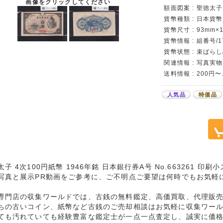
画像をクリックしてください
額面図案 : 聖徳太子
貨幣種類 : 日本貨幣カ
貨幣尺寸 : 93mm×1
貨幣情報 : 組番号/1
貨幣状態 : 束ばらし
関連情報 : 写真実物
送料情報 : 200円
人気品
特価品
太子 4次100円紙幣 1946年銘 日本銀行券A号 No.663261 印
写真と展示PR動画をご参考に、ご不明点ご要望は何時でもお気軽
専門店の収集ワールドでは、古銭の無料鑑定、高価買取、代理販
ちの古いコイン、紙幣など古銭のご売却相談はお気軽に収集ワー
ても汚れていても経験豊富な鑑定士が一点一点査定し、誠実に価