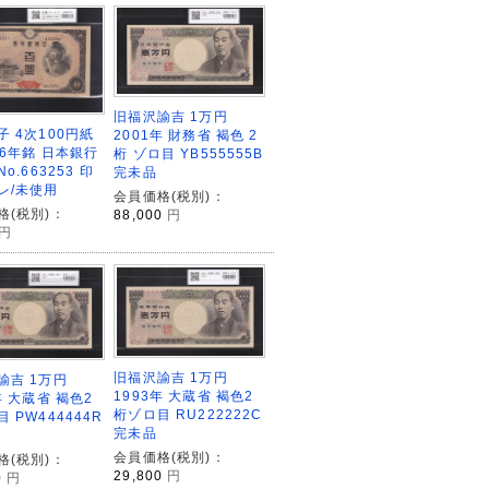
旧福沢諭吉 1万円
子 4次100円紙
2001年 財務省 褐色 2
46年銘 日本銀行
桁 ゾロ目 YB555555B
No.663253 印
完未品
レ/未使用
会員価格(税別)：
格(税別)：
88,000
円
円
旧福沢諭吉 1万円
諭吉 1万円
1993年 大蔵省 褐色2
年 大蔵省 褐色2
桁ゾロ目 RU222222C
 PW444444R
完未品
会員価格(税別)：
格(税別)：
29,800
円
0
円