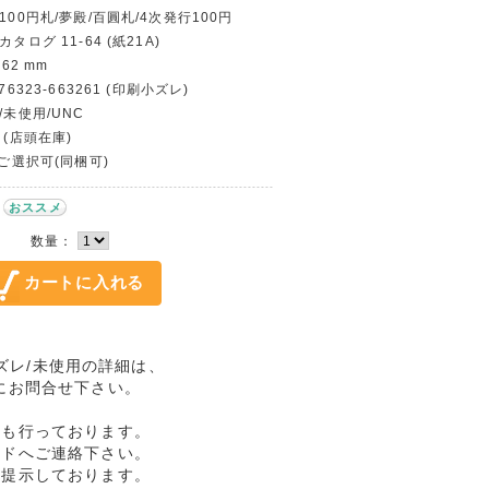
100円札/夢殿/百圓札/4次発行100円
タログ 11-64 (紙21A)
62 mm
76323-663261 (印刷小ズレ)
/未使用/UNC
 (店頭在庫)
〜ご選択可(同梱可)
おススメ
数量：
刷小ズレ/未使用の詳細は、
にお問合せ下さい。
売も行っております。
ルドへご連絡下さい。
格提示しております。