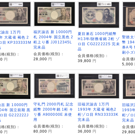
福沢諭吉 新 10000円
諭吉 1万円
夏目漱石 1000円紙幣
札 2004年 国立黒色 2
聖徳太
3年 大蔵省 褐色 2
H13年/財務省銘 2桁 ゾ
桁上り番 JJ012345L
幣 19
ロ目 KP333333M
ロ目 CG222222S 完未
完未品
券A号 
品
品
刷小ズ
会員価格(税別)：
格(税別)：
会員価格(税別)：
28,000
円
会員価
00
円
39,800
円
5,000
守礼門 2000円札 記念
旧福沢諭吉 1万円
旧福沢
吉 新 10000円
紙幣 2000年銘 1桁 キ
1993年 大蔵省 褐色2
1993
004年 国立前期 黒
リ番 A900000E 未使
桁ゾロ目 RN333333K
桁ゾロ目
ロ目 G222222J
用
完未品
完未品
品
会員価格(税別)：
会員価格(税別)：
会員価
格(税別)：
80,000
円
36,000
円
29,80
00
円