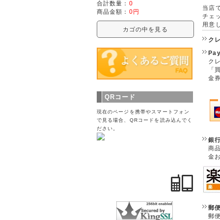
合計数量：
0
当店で
商品金額：
0円
チェ
用意
カゴの中を見る
ク
Pa
クレ
「
金
QRコード
現在のページを携帯やスマートフォン
で見る場合、QRコードを読み込んでく
ださい。
銀
商
金
郵
郵