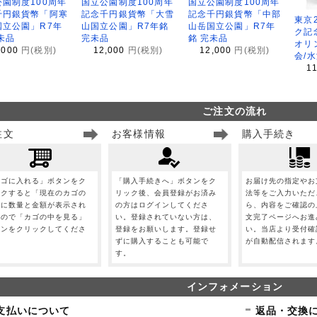
園制度100周年
国立公園制度100周年
国立公園制度100周年
千円銀貨幣「阿寒
記念千円銀貨幣「大雪
記念千円銀貨幣「中部
東京
国立公園」R7年
山国立公園」R7年銘
山岳国立公園」R7年
ク記
未品
完未品
銘 完未品
オリ
,000
円(税別)
12,000
円(税別)
12,000
円(税別)
会/
1
ご注文の流れ
注文
お客様情報
購入手続き
カゴに入れる」ボタンをク
「購入手続きへ」ボタンをク
お届け先の指定やお
ックすると「現在のカゴの
リック後、会員登録がお済み
法等をご入力いただ
」に数量と金額が表示され
の方はログインしてくださ
ら、内容をご確認の
すので「カゴの中を見る」
い。登録されていない方は、
文完了ページへお進
タンをクリックしてくださ
登録をお願いします。登録せ
い。当店より受付確
。
ずに購入することも可能で
が自動配信されます
す。
インフォメーション
支払いについて
返品・交換