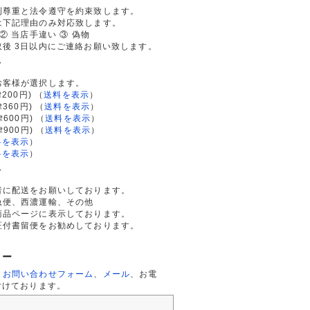
利尊重と法令遵守を約束致します。
は下記理由のみ対応致します。
② 当店手違い ③ 偽物
後 3日以内にご連絡お願い致します。
て
お客様が選択します。
200円)
（
送料を表示
）
律360円)
（
送料を表示
）
律600円)
（
送料を表示
）
律900円)
（
送料を表示
）
料を表示
）
料を表示
）
て
者に配送をお願いしております。
急便、西濃運輸、その他
商品ページに表示しております。
証付書留便をお勧めしております。
ター
、
お問い合わせフォーム
、
メール
、お電
付けております。