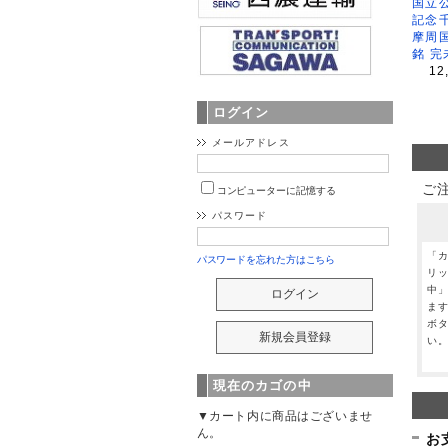
国立公
記念
摩周
銘 完
12
ログイン
メールアドレス
ご
コンピューターに記憶する
パスワード
「
パスワードを忘れた方はこちら
リ
中
ま
ボ
い
現在のカゴの中
▼カート内に商品はございませ
ん。
お