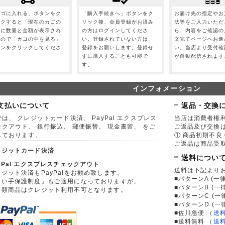
カゴに入れる」ボタンをク
「購入手続きへ」ボタンをク
お届け先の指定やお
ックすると「現在のカゴの
リック後、会員登録がお済み
法等をご入力いただ
」に数量と金額が表示され
の方はログインしてくださ
ら、内容をご確認の
すので「カゴの中を見る」
い。登録されていない方は、
文完了ページへお進
タンをクリックしてくださ
登録をお願いします。登録せ
い。当店より受付確
。
ずに購入することも可能で
が自動配信されます
す。
インフォメーション
支払いについて
返品・交換
は、 クレジットカード決済、 PayPal エクスプレス
当店は消費者権
ックアウト、 銀行振込、 郵便振替、 現金書留、 をご
ご返品及び交換
しております。
① 商品初期不良 
ご返品は商品受取
レジットカード決済
送料につい
yPal エクスプレスチェックアウト
送料は下記より
ジット決済もPayPalをお勧め致します。
■パターンA (一律
買い手保護制度」もご適用になっておりますが、
■パターンB (一
券類商品はクレジット利用不可となります。
■パターンC (一
■パターンD (一
■佐川急便
（
送
■送料無料
（
送