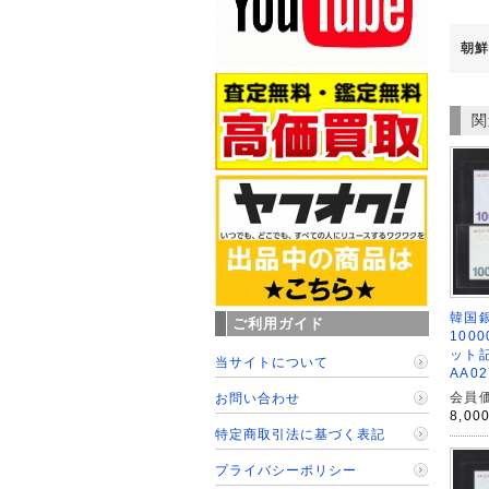
朝鮮
関
韓国銀
ご利用ガイド
100
ット
当サイトについて
AA0
会員価
お問い合わせ
8,00
特定商取引法に基づく表記
プライバシーポリシー