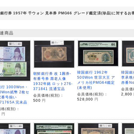
銀行券 1957年 千ウォン 見本券 PMG66 グレード鑑定済(珍品)に対する
連商品
韓国銀行 1962年
韓国銀
朝鮮銀行券 改 1圓券-
500Won 世宗大王 ア
李承晩
有番号券 壽老人像
メリカ社PMG64鑑定
赤番No
1932年銘 ロット276-
行 1000Won・
(未使用)
371841 流通宝品
会員価
00Won紙幣 2枚セ
会員価格(税別)：
2,800
会員価格(税別)：
記番号揃い
528,000
円
500
円
271765A 完未品
格(税別)：
0
円