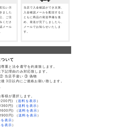
支払い方
当店で入金確認ができ次第、
きました
入金確認メールを配信すると
上、ご注
ともに商品の発送準備を進
みくださ
め、発送が完了しましたら、
認メール
メールでお知らせいたしま
。
す。
について
利尊重と法令遵守を約束致します。
は下記理由のみ対応致します。
② 当店手違い ③ 偽物
後 3日以内にご連絡お願い致します。
て
お客様が選択します。
200円)
（
送料を表示
）
律360円)
（
送料を表示
）
律600円)
（
送料を表示
）
律900円)
（
送料を表示
）
料を表示
）
料を表示
）