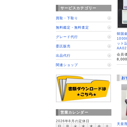
サービスカテゴリー
買取・下取り
無料鑑定・無料査定
韓国銀
グレード代行
100
ット
委託販売
AA0
会員価
出品代行
8,00
関連ショップ
お
営業カレンダー
2026年8月の定休日
天皇
日
月
火
水
木
金
土