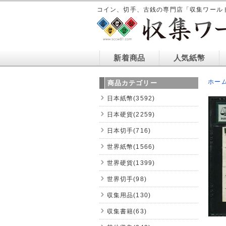
コイン、切手、古銭の専門店「収集ワール
新着商品
人気紙幣
ホー
商品カテゴリー
日本紙幣(3592)
日本硬貨(2259)
日本切手(716)
世界紙幣(1566)
世界硬貨(1399)
世界切手(98)
収集用品(130)
収集書籍(63)