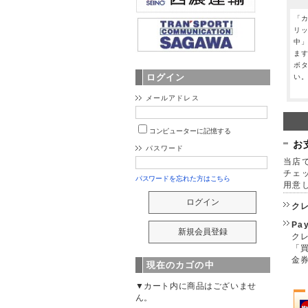
「
リ
中
ま
ボ
ログイン
い
メールアドレス
コンピューターに記憶する
お
パスワード
当店で
チェ
パスワードを忘れた方はこちら
用意
ク
Pa
クレ
「
金
現在のカゴの中
▼カート内に商品はございませ
ん。