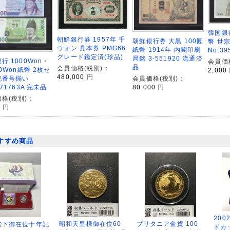
韓国銀行
朝鮮銀行券 1957年 千
朝鮮銀行券 大黒 100圓
幣 世宗
ウォン 見本券 PMG66
紙幣 1914年 内閣印刷
No.3
グレード鑑定済(珍品)
局銘 3-551920 流通済
行 1000Won・
会員価
品
会員価格(税別)：
00Won紙幣 2枚セ
2,000
480,000
円
記番号揃い
会員価格(税別)：
271763A 完未品
80,000
円
格(税別)：
0
円
すすめ商品
200
昭和天皇様御在位60
ブリタニア金貨 100
陛下御在位十年記
ドカ