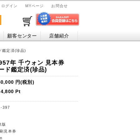
ログイン
MYページ
お問合せ
顧客センター
店舗紹介
ド鑑定済(珍品)
957年 千ウォン 見本券
レード鑑定済(珍品)
80,000
円(税別)
4,800
Pt
-397
銘版
印刷見本券
n