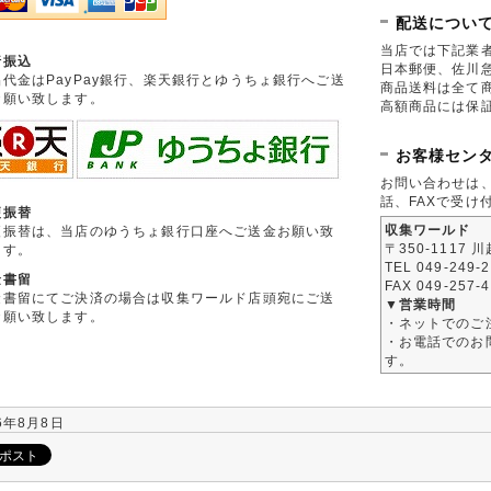
配送につい
当店では下記業
行振込
日本郵便、佐川
品代金はPayPay銀行、楽天銀行とゆうちょ銀行へご送
商品送料は全て
お願い致します。
高額商品には保
お客様セン
お問い合わせは
話、FAXで受け
便振替
収集ワールド
便振替は、当店のゆうちょ銀行口座へご送金お願い致
〒350-1117 
ます。
TEL 049-249-
金書留
FAX 049-257-
金書留にてご決済の場合は収集ワールド店頭宛にご送
▼営業時間
お願い致します。
・ネットでのご
・お電話でのお問
す。
6年8月8日