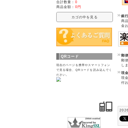
合計数量：
0
商品金額：
0円
銀
カゴの中を見る
商
金
郵
QRコード
郵
し
現在のページを携帯やスマートフォン
で見る場合、QRコードを読み込んでく
現
ださい。
現
付
202