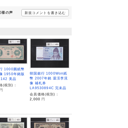
お客様の声
新規コメントを書き込む
行 1000圓紙幣
韓国銀行 1000Won紙
像 1950年銘版
幣 2007年銘 退渓李滉
142 美品
像 補札券
格(税別)：
LA9530894C 完未品
円
会員価格(税別)：
2,000
円