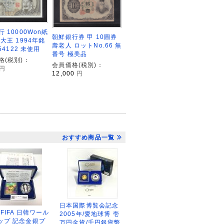
 10000Won紙
朝鮮銀行券 甲 10圓券
大王 1994年銘
壽老人 ロットNo.66 無
954122 未使用
番号 極美品
格(税別)：
会員価格(税別)：
円
12,000
円
おすすめ商品一覧
日本国際博覧会記念
2FIFA 日韓ワール
2005年/愛地球博 壱
ップ 記念金銀プ
万円金貨/千円銀貨幣