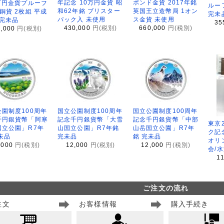
年記念 10万円金貨 昭
ポンド金貨 2017年銘
万円金貨プルーフ
ルー
和62年銘 ブリスター
英国王立造幣局 1オン
銅貨 2枚組 平成
完未
パック入 未使用
ス金貨 未使用
 完未品
35
430,000
円(税別)
660,000
円(税別)
8,000
円(税別)
園制度100周年
国立公園制度100周年
国立公園制度100周年
千円銀貨幣「阿寒
記念千円銀貨幣「大雪
記念千円銀貨幣「中部
東京
国立公園」R7年
山国立公園」R7年銘
山岳国立公園」R7年
ク記
未品
完未品
銘 完未品
オリ
,000
円(税別)
12,000
円(税別)
12,000
円(税別)
会/
1
ご注文の流れ
注文
お客様情報
購入手続き