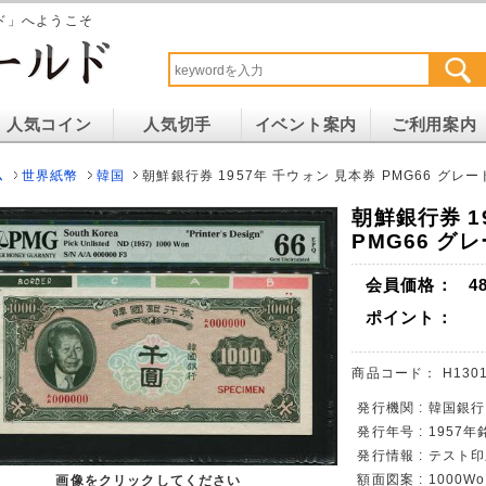
ド」へようこそ
人気コイン
人気切手
イベント案内
ご利用案内
ム
世界紙幣
韓国
朝鮮銀行券 1957年 千ウォン 見本券 PMG66 グレー
朝鮮銀行券 1
PMG66 グ
会員価格：
4
ポイント：
商品コード：
H1301
発行機関 : 韓国銀行
発行年号 : 1957年
発行情報 : テスト
額面図案 : 1000Wo
画像をクリックしてください