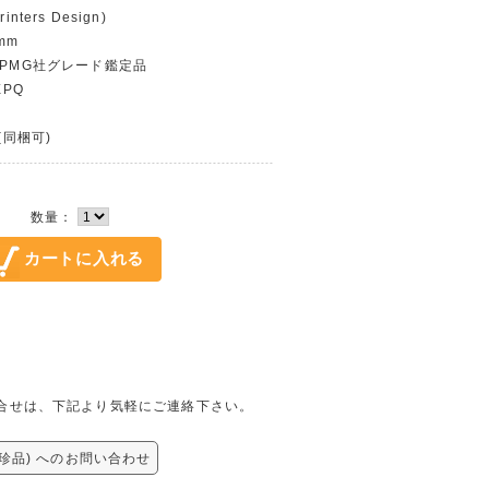
nters Design)
mm
カPMG社グレード鑑定品
EPQ
(同梱可)
数量：
ての問合せは、下記より気軽にご連絡下さい。
(珍品) へのお問い合わせ