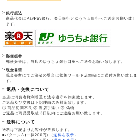
銀行振込
商品代金はPayPay銀行、楽天銀行とゆうちょ銀行へご送金お願い致し
ます。
郵便振替
郵便振替は、当店のゆうちょ銀行口座へご送金お願い致します。
現金書留
現金書留にてご決済の場合は収集ワールド店頭宛にご送付お願い致しま
す。
返品・交換について
当店は消費者権利尊重と法令遵守を約束致します。
ご返品及び交換は下記理由のみ対応致します。
① 商品初期不良 ② 当店手違い ③ 偽物
ご返品は商品受取後 3日以内にご連絡お願い致します。
送料について
送料は下記よりお客様が選択します。
■パターンA (一律200円)
（
送料を表示
）