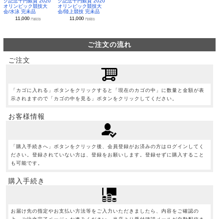
ク記念千円銀貨 2020
ク記念千円銀貨 2020
オリンピック競技大
オリンピック競技大
会/水泳 完未品
会/陸上競技 完未品
11,000
11,000
円(税別)
円(税別)
ご注文の流れ
ご注文
「カゴに入れる」ボタンをクリックすると「現在のカゴの中」に数量と金額が表
示されますので「カゴの中を見る」ボタンをクリックしてください。
お客様情報
「購入手続きへ」ボタンをクリック後、会員登録がお済みの方はログインしてく
ださい。登録されていない方は、登録をお願いします。登録せずに購入すること
も可能です。
購入手続き
お届け先の指定やお支払い方法等をご入力いただきましたら、内容をご確認の