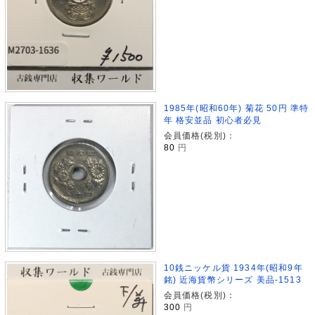
1985年(昭和60年) 菊花 50円 準特
年 格安並品 初心者必見
会員価格(税別)：
80
円
10銭ニッケル貨 1934年(昭和9年
銘) 近海貨幣シリーズ 美品-1513
会員価格(税別)：
300
円