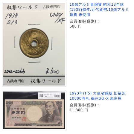
10銭アルミ青銅貨 昭和13年銘
(1938)特年/近代貨幣/10銭アルミ
銅貨 未使用
会員価格(税別)：
500
円
1993年(H5) 大蔵省銘版 旧福沢
10000円札 褐色SG-X 未使用
会員価格(税別)：
11,800
円