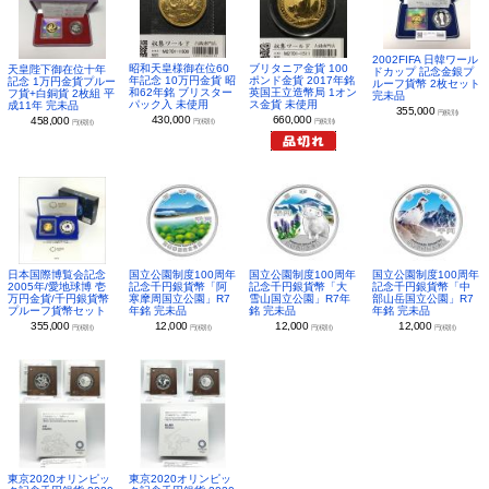
2002FIFA 日韓ワール
昭和天皇様御在位60
ブリタニア金貨 100
天皇陛下御在位十年
ドカップ 記念金銀プ
年記念 10万円金貨 昭
ポンド金貨 2017年銘
記念 1万円金貨プルー
ルーフ貨幣 2枚セット
和62年銘 ブリスター
英国王立造幣局 1オン
フ貨+白銅貨 2枚組 平
完未品
パック入 未使用
ス金貨 未使用
成11年 完未品
355,000
円(税別)
430,000
660,000
458,000
円(税別)
円(税別)
円(税別)
日本国際博覧会記念
国立公園制度100周年
国立公園制度100周年
国立公園制度100周年
2005年/愛地球博 壱
記念千円銀貨幣「阿
記念千円銀貨幣「大
記念千円銀貨幣「中
万円金貨/千円銀貨幣
寒摩周国立公園」R7
雪山国立公園」R7年
部山岳国立公園」R7
プルーフ貨幣セット
年銘 完未品
銘 完未品
年銘 完未品
355,000
12,000
12,000
12,000
円(税別)
円(税別)
円(税別)
円(税別)
東京2020オリンピッ
東京2020オリンピッ