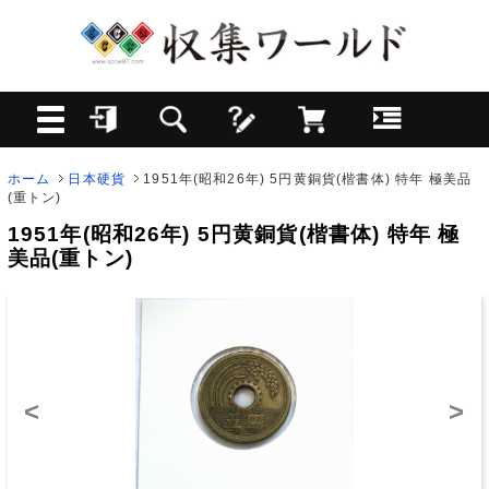
ホーム
日本硬貨
1951年(昭和26年) 5円黄銅貨(楷書体) 特年 極美品
(重トン)
1951年(昭和26年) 5円黄銅貨(楷書体) 特年 極
美品(重トン)
<
>