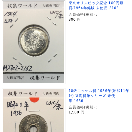
東京オリンピック記念 100円銀
貨/1964年銘版 未使用-2162
会員価格(税別)：
800
円
10銭ニッケル貨 1936年(昭和11年
銘) 近海貨幣シリーズ 未使
用-1636
会員価格(税別)：
1,500
円