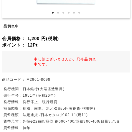
品切れ中
会員価格：
1,200
円(税別)
ポイント：
12
Pt
申し訳ございませんが、只今品切れ
中です。
商品コード：
M2961-8098
発行機関 : 日本銀行(大蔵省造幣局)
発行年号 : 1951年(昭和26年)
発行情報 : 発行停止、現行通貨
額面図案 : 稲穂、歯車、水と双葉/5円黄銅貨(楷書体)
貨幣種類 : 法定通貨 /日本カタログ 02-11(現11)
貨幣尺寸 : 外径φ22mm/品位 銅600-700/亜鉛300-400/目量3.75g
貨幣情報 : 特年