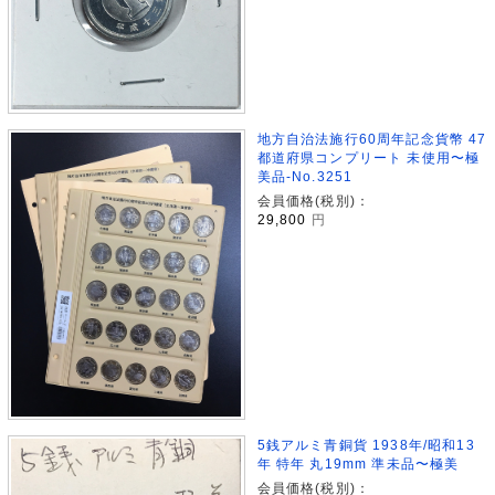
地方自治法施行60周年記念貨幣 47
都道府県コンプリート 未使用〜極
美品-No.3251
会員価格(税別)：
29,800
円
5銭アルミ青銅貨 1938年/昭和13
年 特年 丸19mm 準未品〜極美
会員価格(税別)：