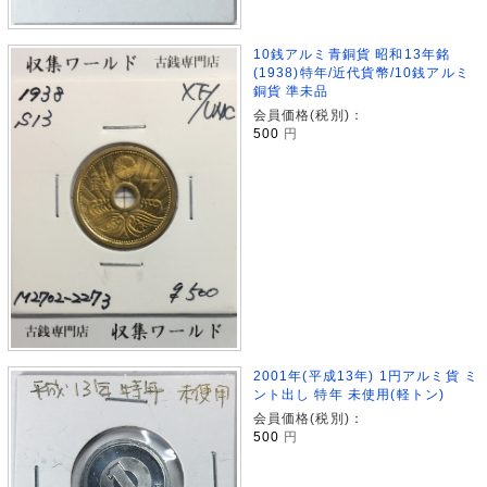
10銭アルミ青銅貨 昭和13年銘
(1938)特年/近代貨幣/10銭アルミ
銅貨 準未品
会員価格(税別)：
500
円
2001年(平成13年) 1円アルミ貨 ミ
ント出し 特年 未使用(軽トン)
会員価格(税別)：
500
円