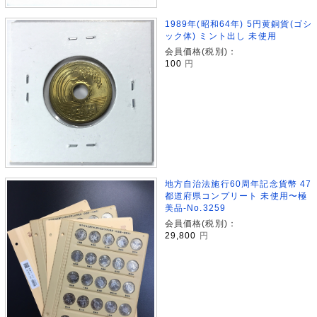
1989年(昭和64年) 5円黄銅貨(ゴシ
ック体) ミント出し 未使用
会員価格(税別)：
100
円
地方自治法施行60周年記念貨幣 47
都道府県コンプリート 未使用〜極
美品-No.3259
会員価格(税別)：
29,800
円