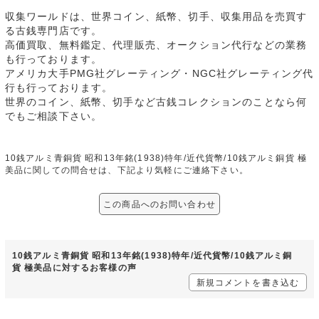
収集ワールドは、世界コイン、紙幣、切手、収集用品を売買す
る古銭専門店です。
高価買取、無料鑑定、代理販売、オークション代行などの業務
も行っております。
アメリカ大手PMG社グレーティング・NGC社グレーティング代
行も行っております。
世界のコイン、紙幣、切手など古銭コレクションのことなら何
でもご相談下さい。
10銭アルミ青銅貨 昭和13年銘(1938)特年/近代貨幣/10銭アルミ銅貨 極
美品に関しての問合せは、下記より気軽にご連絡下さい。
この商品へのお問い合わせ
10銭アルミ青銅貨 昭和13年銘(1938)特年/近代貨幣/10銭アルミ銅
貨 極美品に対するお客様の声
新規コメントを書き込む