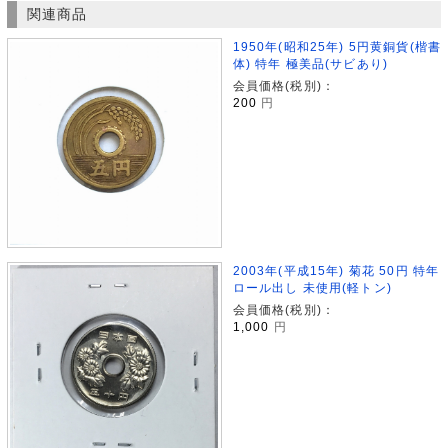
関連商品
1950年(昭和25年) 5円黄銅貨(楷書
体) 特年 極美品(サビあり)
会員価格(税別)：
200
円
2003年(平成15年) 菊花 50円 特年
ロール出し 未使用(軽トン)
会員価格(税別)：
1,000
円