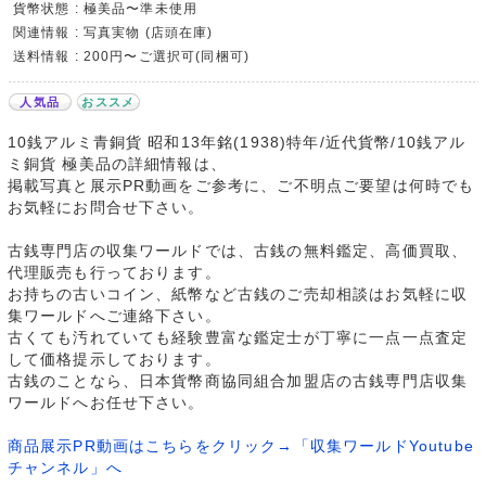
貨幣状態 : 極美品〜準未使用
関連情報 : 写真実物 (店頭在庫)
送料情報 : 200円〜ご選択可(同梱可)
人気品
おススメ
10銭アルミ青銅貨 昭和13年銘(1938)特年/近代貨幣/10銭アル
ミ銅貨 極美品の詳細情報は、
掲載写真と展示PR動画をご参考に、ご不明点ご要望は何時でも
お気軽にお問合せ下さい。
古銭専門店の収集ワールドでは、古銭の無料鑑定、高価買取、
代理販売も行っております。
お持ちの古いコイン、紙幣など古銭のご売却相談はお気軽に収
集ワールドへご連絡下さい。
古くても汚れていても経験豊富な鑑定士が丁寧に一点一点査定
して価格提示しております。
古銭のことなら、日本貨幣商協同組合加盟店の古銭専門店収集
ワールドへお任せ下さい。
商品展示PR動画はこちらをクリック→「収集ワールドYoutube
チャンネル」へ