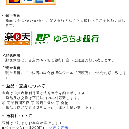
銀行振込
商品代金はPayPay銀行、楽天銀行とゆうちょ銀行へご送金お願い致し
ます。
郵便振替
郵便振替は、当店のゆうちょ銀行口座へご送金お願い致します。
現金書留
現金書留にてご決済の場合は収集ワールド店頭宛にご送付お願い致しま
す。
返品・交換について
当店は消費者権利尊重と法令遵守を約束致します。
ご返品及び交換は下記理由のみ対応致します。
① 商品初期不良 ② 当店手違い ③ 偽物
ご返品は商品受取後 3日以内にご連絡お願い致します。
送料について
送料は下記よりお客様が選択します。
■パターンA (一律200円)
（
送料を表示
）