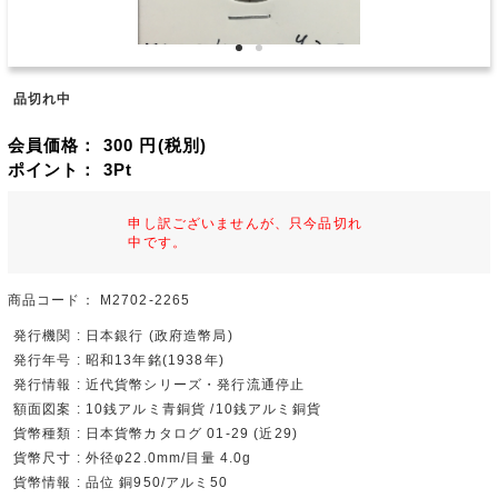
品切れ中
会員価格：
300
円(税別)
ポイント：
3
Pt
申し訳ございませんが、只今品切れ
中です。
商品コード：
M2702-2265
発行機関 : 日本銀行 (政府造幣局)
発行年号 : 昭和13年銘(1938年)
発行情報 : 近代貨幣シリーズ・発行流通停止
額面図案 : 10銭アルミ青銅貨 /10銭アルミ銅貨
貨幣種類 : 日本貨幣カタログ 01-29 (近29)
貨幣尺寸 : 外径φ22.0mm/目量 4.0g
貨幣情報 : 品位 銅950/アルミ50