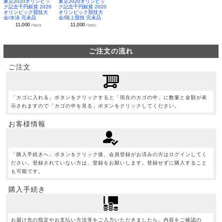
東京2020オリンピッ
東京2020オリンピッ
ク記念千円銀貨 2020
ク記念千円銀貨 2020
オリンピック競技大
オリンピック競技大
会/水泳 完未品
会/陸上競技 完未品
11,000
11,000
円(税別)
円(税別)
ご注文の流れ
ご注文
「カゴに入れる」ボタンをクリックすると「現在のカゴの中」に数量と金額が表
示されますので「カゴの中を見る」ボタンをクリックしてください。
お客様情報
「購入手続きへ」ボタンをクリック後、会員登録がお済みの方はログインしてく
ださい。登録されていない方は、登録をお願いします。登録せずに購入すること
も可能です。
購入手続き
お届け先の指定やお支払い方法等をご入力いただきましたら、内容をご確認の