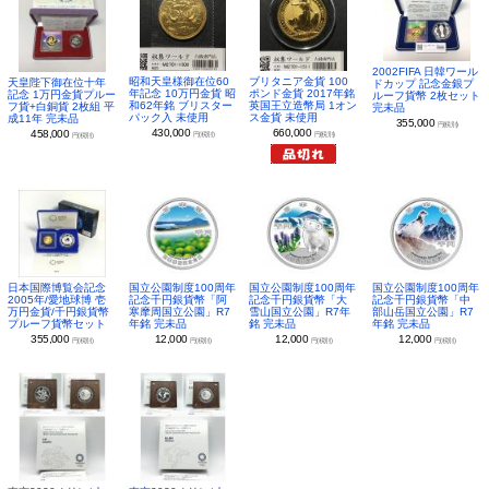
2002FIFA 日韓ワール
昭和天皇様御在位60
ブリタニア金貨 100
天皇陛下御在位十年
ドカップ 記念金銀プ
年記念 10万円金貨 昭
ポンド金貨 2017年銘
記念 1万円金貨プルー
ルーフ貨幣 2枚セット
和62年銘 ブリスター
英国王立造幣局 1オン
フ貨+白銅貨 2枚組 平
完未品
パック入 未使用
ス金貨 未使用
成11年 完未品
355,000
円(税別)
430,000
660,000
458,000
円(税別)
円(税別)
円(税別)
日本国際博覧会記念
国立公園制度100周年
国立公園制度100周年
国立公園制度100周年
2005年/愛地球博 壱
記念千円銀貨幣「阿
記念千円銀貨幣「大
記念千円銀貨幣「中
万円金貨/千円銀貨幣
寒摩周国立公園」R7
雪山国立公園」R7年
部山岳国立公園」R7
プルーフ貨幣セット
年銘 完未品
銘 完未品
年銘 完未品
355,000
12,000
12,000
12,000
円(税別)
円(税別)
円(税別)
円(税別)