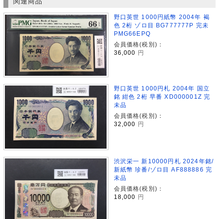
関連商品
野口英世 1000円紙幣 2004年 褐
色 2桁 ゾロ目 BG777777P 完未
PMG66EPQ
会員価格(税別)：
36,000
円
野口英世 1000円札 2004年 国立
銘 紺色 2桁 早番 XD000001Z 完
未品
会員価格(税別)：
32,000
円
渋沢栄一 新10000円札 2024年銘/
新紙幣 珍番/ゾロ目 AF888886 完
未品
会員価格(税別)：
18,000
円