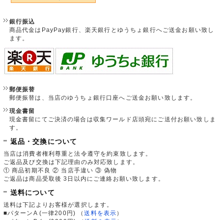
銀行振込
商品代金はPayPay銀行、楽天銀行とゆうちょ銀行へご送金お願い致し
ます。
郵便振替
郵便振替は、当店のゆうちょ銀行口座へご送金お願い致します。
現金書留
現金書留にてご決済の場合は収集ワールド店頭宛にご送付お願い致しま
す。
返品・交換について
当店は消費者権利尊重と法令遵守を約束致します。
ご返品及び交換は下記理由のみ対応致します。
① 商品初期不良 ② 当店手違い ③ 偽物
ご返品は商品受取後 3日以内にご連絡お願い致します。
送料について
送料は下記よりお客様が選択します。
■パターンA (一律200円)
（
送料を表示
）