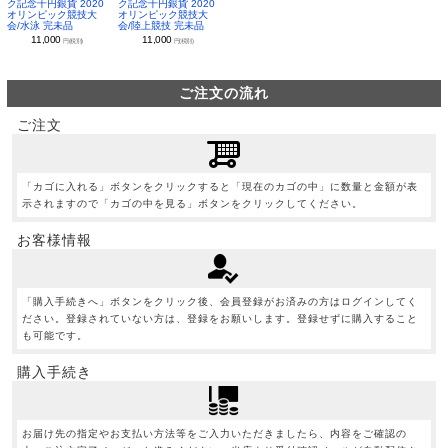
ク記念千円銀貨 2020
ク記念千円銀貨 2020
オリンピック競技大
オリンピック競技大
会/水泳 完未品
会/陸上競技 完未品
11,000
11,000
円(税別)
円(税別)
ご注文の流れ
ご注文
「カゴに入れる」ボタンをクリックすると「現在のカゴの中」に数量と金額が表
示されますので「カゴの中を見る」ボタンをクリックしてください。
お客様情報
「購入手続きへ」ボタンをクリック後、会員登録がお済みの方はログインしてく
ださい。登録されていない方は、登録をお願いします。登録せずに購入すること
も可能です。
購入手続き
お届け先の指定やお支払い方法等をご入力いただきましたら、内容をご確認の