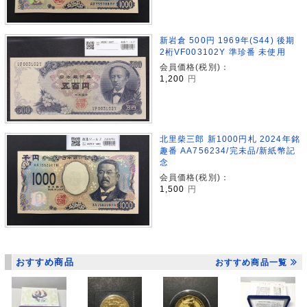
新岩倉 500円 1969年(S44) 後期
2桁VF003102Y 準珍番 未使用
会員価格(税別)：
1,200
円
北里柴三郎 新1000円札 2024年銘
趣番 AA756234/完未品/新紙幣記
念
会員価格(税別)：
1,500
円
おすすめ商品
おすすめ商品一覧