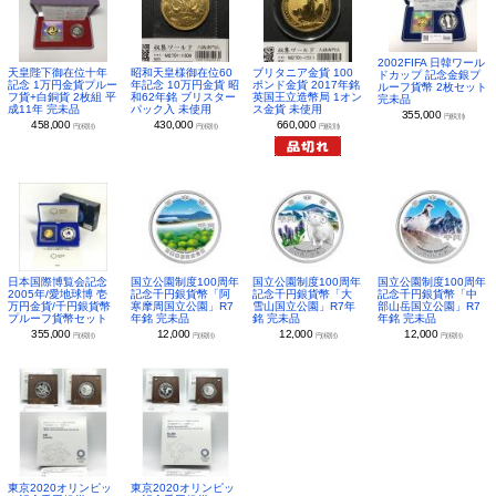
2002FIFA 日韓ワール
昭和天皇様御在位60
ブリタニア金貨 100
天皇陛下御在位十年
ドカップ 記念金銀プ
年記念 10万円金貨 昭
ポンド金貨 2017年銘
記念 1万円金貨プルー
ルーフ貨幣 2枚セット
和62年銘 ブリスター
英国王立造幣局 1オン
フ貨+白銅貨 2枚組 平
完未品
パック入 未使用
ス金貨 未使用
成11年 完未品
355,000
円(税別)
430,000
660,000
458,000
円(税別)
円(税別)
円(税別)
日本国際博覧会記念
国立公園制度100周年
国立公園制度100周年
国立公園制度100周年
2005年/愛地球博 壱
記念千円銀貨幣「阿
記念千円銀貨幣「大
記念千円銀貨幣「中
万円金貨/千円銀貨幣
寒摩周国立公園」R7
雪山国立公園」R7年
部山岳国立公園」R7
プルーフ貨幣セット
年銘 完未品
銘 完未品
年銘 完未品
355,000
12,000
12,000
12,000
円(税別)
円(税別)
円(税別)
円(税別)
東京2020オリンピッ
東京2020オリンピッ