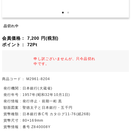
品切れ中
会員価格：
7,200
円(税別)
ポイント：
72
Pt
申し訳ございませんが、只今品切れ
中です。
商品コード：
M2961-8204
発行機関 : 日本銀行(大蔵省)
発行年号 : 1957年(昭和32年10月1日)
発行情報 : 発行停止・前期一桁 黒
額面図案 : 聖徳太子と日本銀行・五千円
貨幣種類 : 日本銀行券C号 カタログ11-76(紙26B)
貨幣尺寸 : 80×169mm
貨幣情報 : 番号 Z840008Y