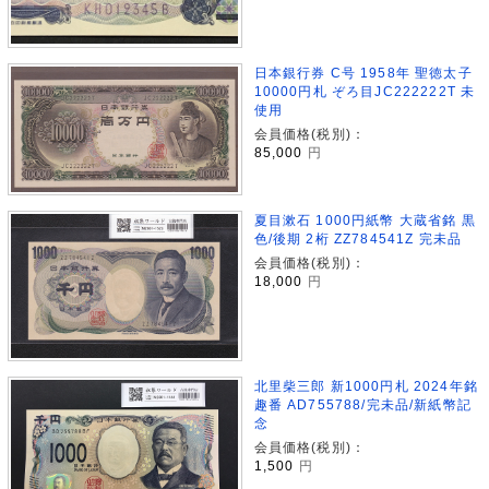
日本銀行券 C号 1958年 聖徳太子
10000円札 ぞろ目JC222222T 未
使用
会員価格(税別)：
85,000
円
夏目漱石 1000円紙幣 大蔵省銘 黒
色/後期 2桁 ZZ784541Z 完未品
会員価格(税別)：
18,000
円
北里柴三郎 新1000円札 2024年銘
趣番 AD755788/完未品/新紙幣記
念
会員価格(税別)：
1,500
円