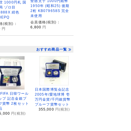
聖徳太子 1000円紙幣
 1000円札 国
1950年 (昭和25) 後期
局 ゾロ目
2桁 KB079658S 完全
8888X 紺色
未使用
8EPQ
会員価格(税別)：
格(税別)：
6,800
円
0
円
おすすめ商品一覧
日本国際博覧会記念
2FIFA 日韓ワール
2005年/愛地球博 壱
ップ 記念金銀プ
万円金貨/千円銀貨幣
フ貨幣 2枚セット
プルーフ貨幣セット
品
355,000
円(税別)
5,000
円(税別)