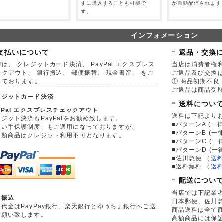
。
ずに購入することも可能で
が自動配信されます
す。
インフォメーション
支払いについて
返品・交換
は、 クレジットカード決済、 PayPal エクスプレス
当店は消費者権
ックアウト、 銀行振込、 郵便振替、 現金書留、 をご
ご返品及び交換
しております。
① 商品初期不良 
ご返品は商品受取
レジットカード決済
送料につい
yPal エクスプレスチェックアウト
送料は下記より
ジット決済もPayPalをお勧め致します。
■パターンA (一律
買い手保護制度」もご適用になっておりますが、
■パターンB (一
券類商品はクレジット利用不可となります。
■パターンC (一
■パターンD (一
■佐川急便
（
送
■送料無料
（
送
配送につい
当店では下記業
行振込
日本郵便、佐川
品代金はPayPay銀行、楽天銀行とゆうちょ銀行へご送
商品送料は全て
お願い致します。
高額商品には保