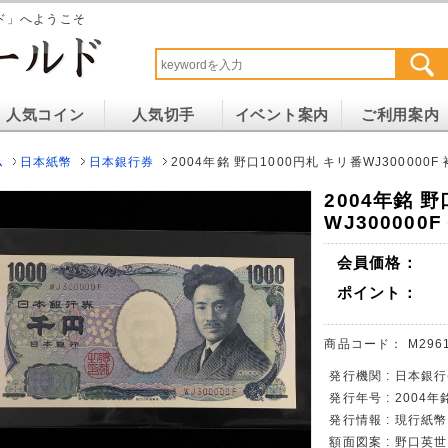
ド」へようこそ
人気コイン
人気切手
イベント案内
ご利用案内
ム
日本紙幣
日本銀行券
2004年銘 野口1000円札 キリ番WJ300000F
2004年銘 野
WJ300000
会員価格：
ポイント：
商品コード：
M296
発行機関 : 日本銀行
発行年号 : 2004年
発行情報 : 現行紙
額面図案 : 野口英