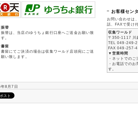
お客様セン
お問い合わせは
話、FAXで受け
便振替
収集ワールド
便振替は、当店のゆうちょ銀行口座へご送金お願い致
〒350-1117 
ます。
TEL 049-249-
金書留
FAX 049-257-
金書留にてご決済の場合は収集ワールド店頭宛にご送
▼営業時間
お願い致します。
・ネットでのご
・お電話でのお問
す。
6年8月7日