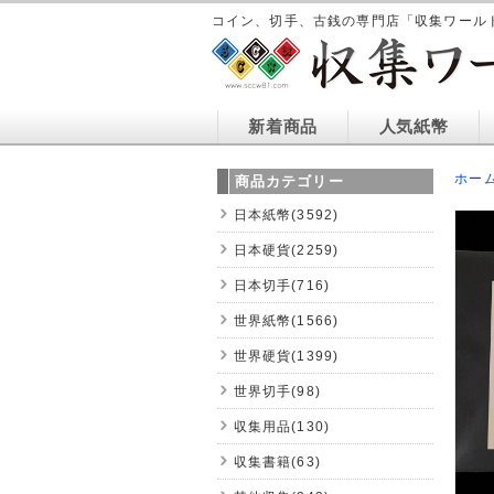
コイン、切手、古銭の専門店「収集ワール
新着商品
人気紙幣
ホー
商品カテゴリー
日本紙幣(3592)
日本硬貨(2259)
日本切手(716)
世界紙幣(1566)
世界硬貨(1399)
世界切手(98)
収集用品(130)
収集書籍(63)