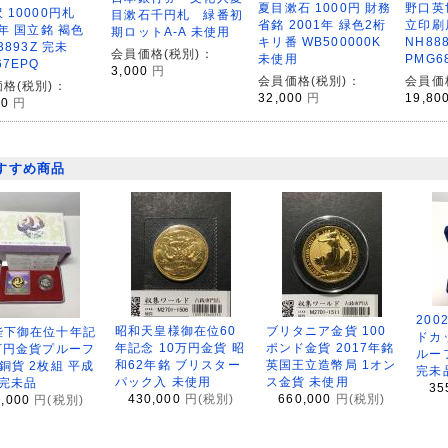
野口英世
夏目漱石 1000円 財務
 10000円札
目漱石千円札 緑番初
立印刷
省銘 2001年 緑色2桁
3年 国立銘 褐色
期ロットA-A 未使用
NH88
キリ番 WB500000K
3893Z 完未
会員価格(税別)：
PMG6
未使用
67EPQ
3,000
円
会員価
会員価格(税別)：
格(税別)：
19,80
32,000
円
00
円
すすめ商品
200
昭和天皇様御在位60
ブリタニア金貨 100
陛下御在位十年記
ドカ
年記念 10万円金貨 昭
ポンド金貨 2017年銘
万円金貨プルーフ
ルー
和62年銘 ブリスター
英国王立造幣局 1オン
銅貨 2枚組 平成
完未
パック入 未使用
ス金貨 未使用
 完未品
35
430,000
円(税別)
660,000
円(税別)
8,000
円(税別)