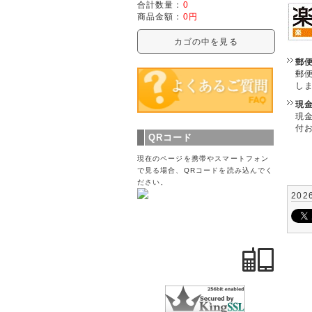
合計数量：
0
商品金額：
0円
カゴの中を見る
郵
郵
し
現
現
付
QRコード
現在のページを携帯やスマートフォン
で見る場合、QRコードを読み込んでく
ださい。
202