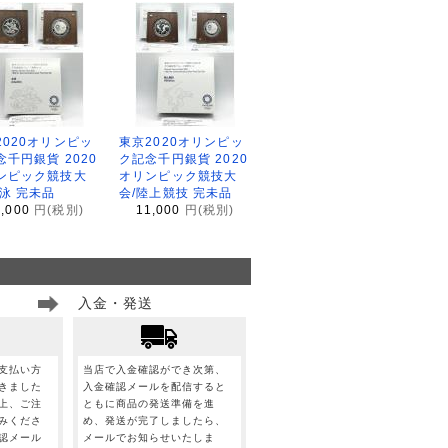
2020オリンピッ
東京2020オリンピッ
念千円銀貨 2020
ク記念千円銀貨 2020
ンピック競技大
オリンピック競技大
水泳 完未品
会/陸上競技 完未品
1,000
円(税別)
11,000
円(税別)
入金・発送
支払い方
当店で入金確認ができ次第、
きました
入金確認メールを配信すると
上、ご注
ともに商品の発送準備を進
みくださ
め、発送が完了しましたら、
認メール
メールでお知らせいたしま