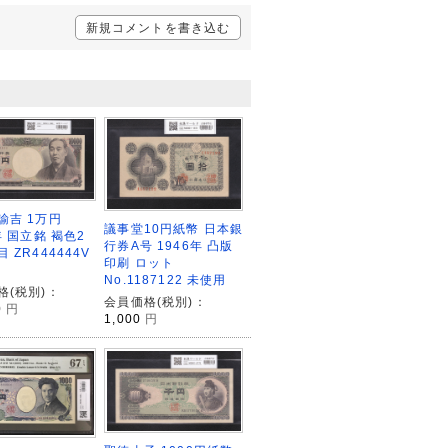
新規コメントを書き込む
諭吉 1万円
議事堂10円紙幣 日本銀
年 国立銘 褐色2
行券A号 1946年 凸版
 ZR444444V
印刷 ロット
No.1187122 未使用
格(税別)：
会員価格(税別)：
0
円
1,000
円