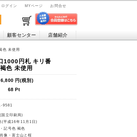
ログイン
MYページ
お問合せ
顧客センター
店舗紹介
 褐色 未使用
口1000円札 キリ番
F 褐色 未使用
6,800
円(税別)
68
Pt
1-9581
(国立印刷局)
銘(平成16年11月1日)
幣・記号色 褐色
世肖像・富士山と桜