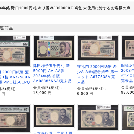
04年銘 野口1000円札 キリ番WJ300000F 褐色 未使用に対するお客様の声
連商品
旧福沢
津田梅子五千円札 新
守礼門 2000円紙幣 希
2003
5000円 AA-AA券
少A-A券/記念紙幣 第一
 2000円紙幣 源
桁ゾロ目
2024年銘 初版
ロット A677538A 完
 1桁 A677589A
完未品
AA088856AA/完未品
未品
番 PMG社66EPQ
会員価
会員価格(税別)：
会員価格(税別)：
格(税別)：
98,00
18,000
円
6,800
円
0
円
日本銀行券 文化人夏