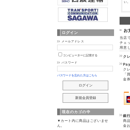
い
お
ログイン
当店で
メールアドレス
チェ
用意
コンピューターに記憶する
ク
パスワード
Pa
クレ
「
パスワードを忘れた方はこちら
金
現在のカゴの中
銀
商
▼カート内に商品はございませ
金
ん。