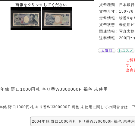
貨幣種類 : 日本銀
画像をクリックしてください
貨幣尺寸 : 150×76
貨幣情報 : 珍番&
貨幣状態 : 未使用
関連情報 : 写真実物
送料情報 : 200円〜
人気品
おススメ
ご覧
す｡
当商
4年銘 野口1000円札 キリ番WJ300000F 褐色 未使用
4年銘 野口1000円札 キリ番WJ300000F 褐色 未使用に関しての問合せ
2004年銘 野口1000円札 キリ番WJ300000F 褐色 未