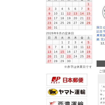
1
2
3
4
5
6
7
8
9
10
11
12
13
14
15
16
17
18
19
20
21
22
23
24
25
26
27
28
29
国立公
30
31
記念
2026年9月の定休日
摩周
日
月
火
水
木
金
土
銘 完
1
2
3
4
5
12
6
7
8
9
10
11
12
13
14
15
16
17
18
19
20
21
22
23
24
25
26
27
28
29
30
※赤字は休業日です
ご
「
リ
中
ま
ボ