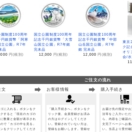
園制度100周年
国立公園制度100周年
国立公園制度100周年
千円銀貨幣「阿寒
記念千円銀貨幣「大雪
記念千円銀貨幣「中部
東京
国立公園」R7年
山国立公園」R7年銘
山岳国立公園」R7年
ク記
未品
完未品
銘 完未品
オリ
,000
円(税別)
12,000
円(税別)
12,000
円(税別)
会/
1
ご注文の流れ
注文
お客様情報
購入手続き
カゴに入れる」ボタンをク
「購入手続きへ」ボタンをク
お届け先の指定やお
ックすると「現在のカゴの
リック後、会員登録がお済み
法等をご入力いただ
」に数量と金額が表示され
の方はログインしてくださ
ら、内容をご確認の
すので「カゴの中を見る」
い。登録されていない方は、
文完了ページへお進
タンをクリックしてくださ
登録をお願いします。登録せ
い。当店より受付確