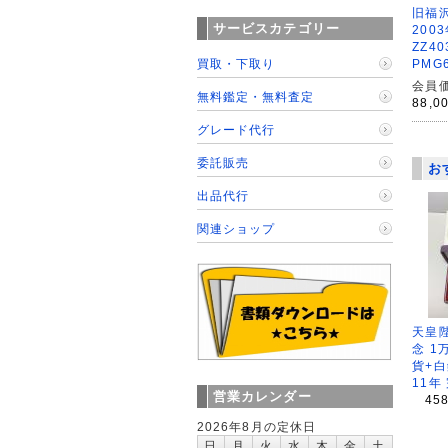
旧福沢
サービスカテゴリー
200
ZZ40
買取・下取り
PMG
会員価
無料鑑定・無料査定
88,0
グレード代行
委託販売
お
出品代行
関連ショップ
天皇
念 1
貨+白
11年
営業カレンダー
45
2026年8月の定休日
日
月
火
水
木
金
土