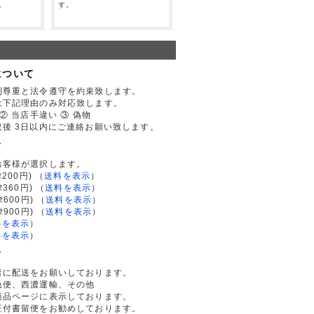
。
す。
について
利尊重と法令遵守を約束致します。
は下記理由のみ対応致します。
② 当店手違い ③ 偽物
後 3日以内にご連絡お願い致します。
て
お客様が選択します。
200円)
（
送料を表示
）
律360円)
（
送料を表示
）
律600円)
（
送料を表示
）
律900円)
（
送料を表示
）
料を表示
）
料を表示
）
て
者に配送をお願いしております。
急便、西濃運輸、その他
商品ページに表示しております。
証付書留便をお勧めしております。