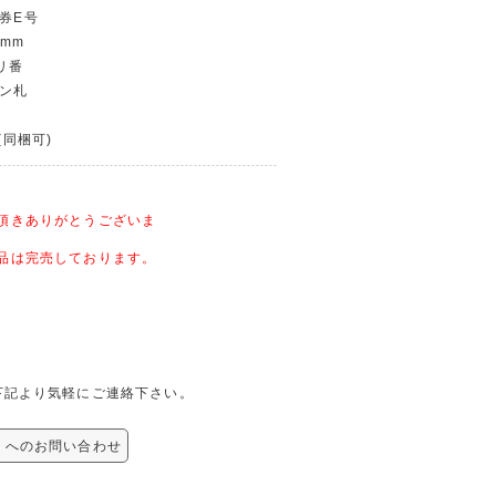
行券E号
 mm
キリ番
ピン札
(同梱可)
頂きありがとうございま
品は完売しております。
は、下記より気軽にご連絡下さい。
使用 へのお問い合わせ