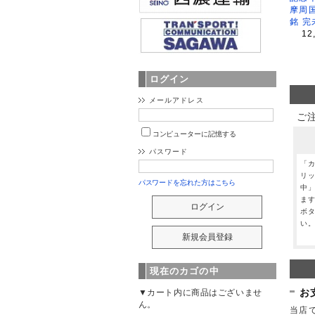
摩周
銘 完
12
ログイン
メールアドレス
ご
コンピューターに記憶する
パスワード
「
リ
パスワードを忘れた方はこちら
中
ま
ボ
い
現在のカゴの中
お
▼カート内に商品はございませ
ん。
当店で