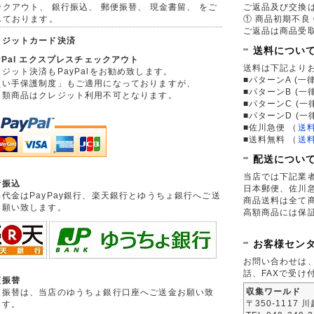
ックアウト、 銀行振込、 郵便振替、 現金書留、 をご
ご返品及び交換
しております。
① 商品初期不良 
ご返品は商品受取
レジットカード決済
送料につい
yPal エクスプレスチェックアウト
送料は下記より
ジット決済もPayPalをお勧め致します。
■パターンA (一律
買い手保護制度」もご適用になっておりますが、
■パターンB (一
券類商品はクレジット利用不可となります。
■パターンC (一
■パターンD (一
■佐川急便
（
送
■送料無料
（
送
配送につい
当店では下記業
行振込
日本郵便、佐川
品代金はPayPay銀行、楽天銀行とゆうちょ銀行へご送
商品送料は全て
お願い致します。
高額商品には保
お客様セン
お問い合わせは
話、FAXで受け
便振替
収集ワールド
便振替は、当店のゆうちょ銀行口座へご送金お願い致
〒350-1117 
ます。