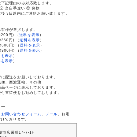
は下記理由のみ対応致します。
② 当店手違い ③ 偽物
後 3日以内にご連絡お願い致します。
て
お客様が選択します。
200円)
（
送料を表示
）
律360円)
（
送料を表示
）
律600円)
（
送料を表示
）
律900円)
（
送料を表示
）
料を表示
）
料を表示
）
て
者に配送をお願いしております。
急便、西濃運輸、その他
商品ページに表示しております。
証付書留便をお勧めしております。
ター
、
お問い合わせフォーム
、
メール
、お電
付けております。
川越市広栄町17-7-1F