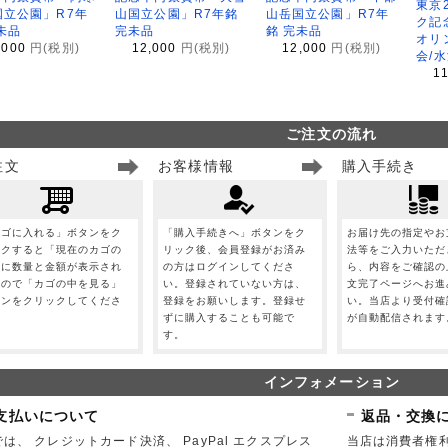
東京
国立公園」R7年
山国立公園」R7年銘
山岳国立公園」R7年
ク記
未品
完未品
銘 完未品
オリ
,000
円(税別)
12,000
円(税別)
12,000
円(税別)
会/
1
ご注文の流れ
注文
お客様情報
購入手続き
カゴに入れる」ボタンをク
「購入手続きへ」ボタンをク
お届け先の指定やお
ックすると「現在のカゴの
リック後、会員登録がお済み
法等をご入力いただ
」に数量と金額が表示され
の方はログインしてくださ
ら、内容をご確認の
すので「カゴの中を見る」
い。登録されていない方は、
文完了ページへお進
タンをクリックしてくださ
登録をお願いします。登録せ
い。当店より受付確
。
ずに購入することも可能で
が自動配信されます
す。
インフォメーション
支払いについて
返品・交換
は、 クレジットカード決済、 PayPal エクスプレス
当店は消費者権