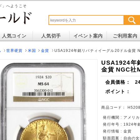
ド」へようこそ
人気コイン
人気切手
イベント案内
ご利用案内
ム
世界硬貨
米国
金貨
USA1924年銘リバティイーグル20ドル金貨 N
USA1924
金貨 NGC社M
会員価格：
2
ポイント：
商品コード：
H5208
発行機関 : アメリ
発行年号 : 1924年
発行情報 : 金貨
額面図案 : 自由の