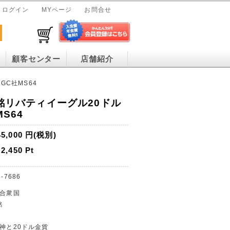
ログイン
MYページ
お問合せ
顧客センター
店舗紹介
GC社MS64
年銘リバティイーグル20ドル
S64
45,000
円(税別)
2,450
Pt
-7686
カ合衆国
銘
女神と20ドル金貨