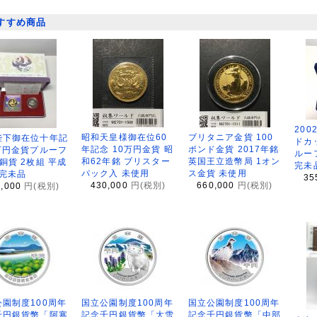
すすめ商品
200
昭和天皇様御在位60
ブリタニア金貨 100
陛下御在位十年記
ドカ
年記念 10万円金貨 昭
ポンド金貨 2017年銘
万円金貨プルーフ
ルー
和62年銘 ブリスター
英国王立造幣局 1オン
銅貨 2枚組 平成
完未
パック入 未使用
ス金貨 未使用
 完未品
35
430,000
円(税別)
660,000
円(税別)
8,000
円(税別)
園制度100周年
国立公園制度100周年
国立公園制度100周年
千円銀貨幣「阿寒
記念千円銀貨幣「大雪
記念千円銀貨幣「中部