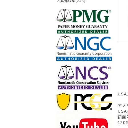
其他収集(243)
US
アメ
US
額面
12