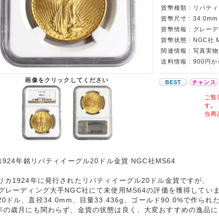
貨幣種類 : リバテ
貨幣尺寸 : 34.0mm 
貨幣情報 : グレー
貨幣状態 : NGC社 M
関連情報 : 写真実物
送料情報 : 900円
画像をクリックしてください
BEST
チャンス
ご覧
す｡
当商
A1924年銘リバティイーグル20ドル金貨 NGC社MS64
リカ1924年に発行されたリバティイーグル20ドル金貨ですが、
Aグレーディング大手NGC社にて未使用MS64の評価を獲得してい
20ドル、直径34.0mm、目量33.436g、ゴールド90.0%で作ら
0年の歳月にも関わらず、金貨の状態は良く、大変おすすめの逸品