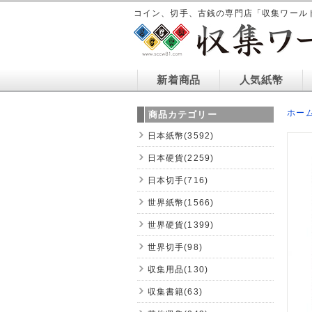
コイン、切手、古銭の専門店「収集ワール
新着商品
人気紙幣
ホー
商品カテゴリー
日本紙幣(3592)
日本硬貨(2259)
日本切手(716)
世界紙幣(1566)
世界硬貨(1399)
世界切手(98)
収集用品(130)
収集書籍(63)