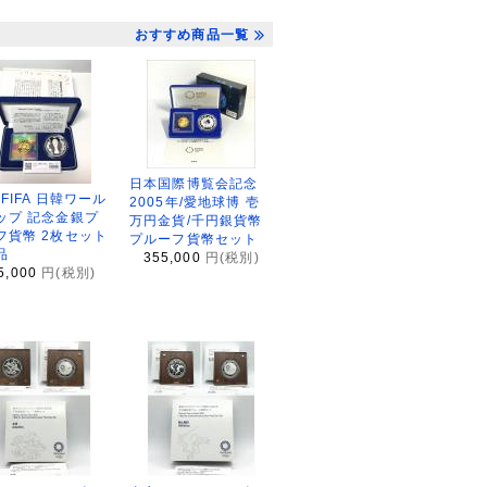
おすすめ商品一覧
日本国際博覧会記念
2FIFA 日韓ワール
2005年/愛地球博 壱
ップ 記念金銀プ
万円金貨/千円銀貨幣
フ貨幣 2枚セット
プルーフ貨幣セット
品
355,000
円(税別)
5,000
円(税別)