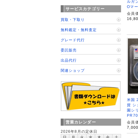
ルガン
Oマー
サービスカテゴリー
会員価
16,8
買取・下取り
無料鑑定・無料査定
グレード代行
委託販売
出品代行
関連ショップ
米国 
貨 
園シリ
PR7
営業カレンダー
会員価
7,00
2026年8月の定休日
日
月
火
水
木
金
土