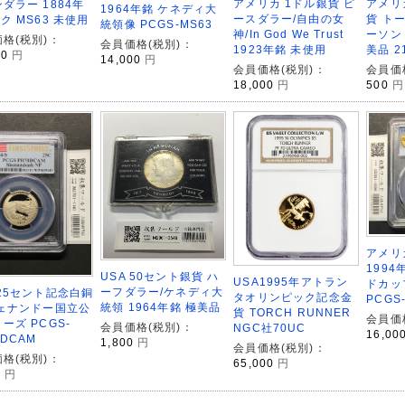
アメリカ 1ドル銀貨 ピ
アメリ
ダラー 1884年
1964年銘 ケネディ大
ースダラー/自由の女
貨 ト
ク MS63 未使用
統領像 PCGS-MS63
神/In God We Trust
ーソン
格(税別)：
会員価格(税別)：
1923年銘 未使用
美品 2
00
円
14,000
円
会員価格(税別)：
会員価
18,000
円
500
円
アメリ
1994
USA 50セント銀貨 ハ
USA1995年アトラン
ドカッ
ーフダラー/ケネディ大
25セント記念白銅
タオリンピック記念金
PCGS
統領 1964年銘 極美品
シェナンドー国立公
貨 TORCH RUNNER
会員価
ーズ PCGS-
会員価格(税別)：
NGC社70UC
16,00
0DCAM
1,800
円
会員価格(税別)：
格(税別)：
65,000
円
0
円