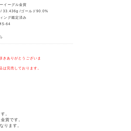
ィーイーグル金貨
/ 33.436g /ゴールド90.0%
ディング鑑定済み
S-64
から
頂きありがとうございま
品は完売しております。
ます。
れた金貨です。
になります。