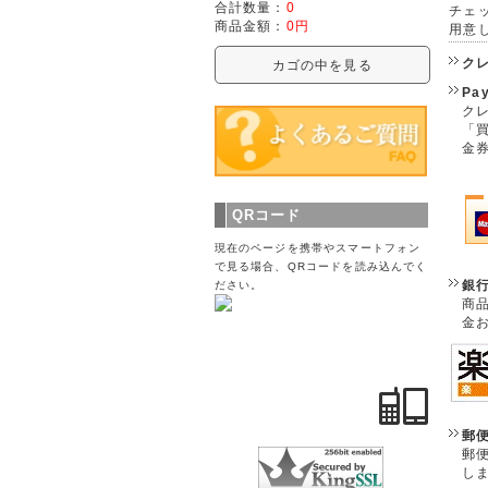
合計数量：
0
チェ
商品金額：
0円
用意
ク
カゴの中を見る
Pa
クレ
「
金
QRコード
現在のページを携帯やスマートフォン
で見る場合、QRコードを読み込んでく
銀
ださい。
商
金
郵
郵
し