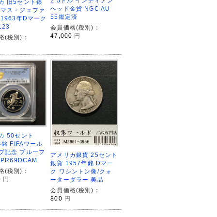
2.5ドル インディアン
カ 旧5セント銀
ヘッド金貨 NGC AU
ーマス・ジェファ
55鑑定済
 1963年Dマーク
123
会員価格(税別)：
47,000
円
格(税別)：
カ 50セント
年銘 FIFAワール
プ記念 プルーフ
アメリカ銀貨 25セント
-PR69DCAM
銀貨 1957年銘 Dマー
格(税別)：
ク ワシントン像/クォ
0
円
ーターダラー 美品
会員価格(税別)：
800
円