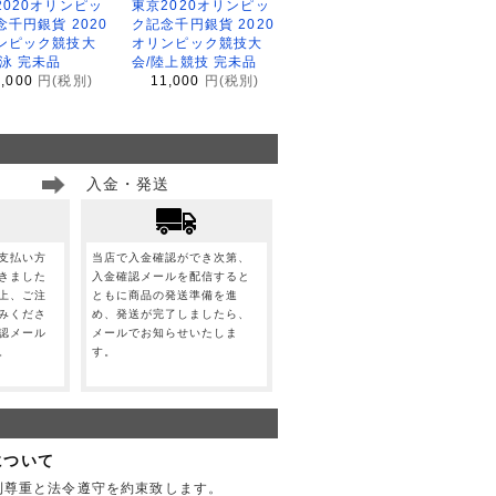
2020オリンピッ
東京2020オリンピッ
念千円銀貨 2020
ク記念千円銀貨 2020
ンピック競技大
オリンピック競技大
水泳 完未品
会/陸上競技 完未品
1,000
円(税別)
11,000
円(税別)
入金・発送
支払い方
当店で入金確認ができ次第、
きました
入金確認メールを配信すると
上、ご注
ともに商品の発送準備を進
みくださ
め、発送が完了しましたら、
認メール
メールでお知らせいたしま
。
す。
について
利尊重と法令遵守を約束致します。