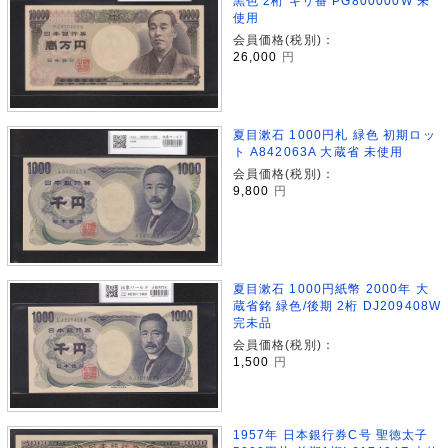
黒色 2桁 キリ番 PG800000W 未
使用
会員価格(税別)：
26,000
円
夏目漱石 1000円札 緑色 初期ロッ
ト A842063A 大蔵省 未使用
会員価格(税別)：
9,800
円
夏目漱石 1000円紙幣 2000年 大
蔵省銘 緑色/後期 2桁 DJ209408W
完未品
会員価格(税別)：
1,500
円
1957年 日本銀行券C号 聖徳太子