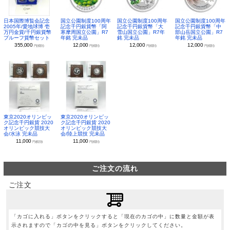
日本国際博覧会記念
国立公園制度100周年
国立公園制度100周年
国立公園制度100周年
2005年/愛地球博 壱
記念千円銀貨幣「阿
記念千円銀貨幣「大
記念千円銀貨幣「中
万円金貨/千円銀貨幣
寒摩周国立公園」R7
雪山国立公園」R7年
部山岳国立公園」R7
プルーフ貨幣セット
年銘 完未品
銘 完未品
年銘 完未品
355,000
12,000
12,000
12,000
円(税別)
円(税別)
円(税別)
円(税別)
東京2020オリンピッ
東京2020オリンピッ
ク記念千円銀貨 2020
ク記念千円銀貨 2020
オリンピック競技大
オリンピック競技大
会/水泳 完未品
会/陸上競技 完未品
11,000
11,000
円(税別)
円(税別)
ご注文の流れ
ご注文
「カゴに入れる」ボタンをクリックすると「現在のカゴの中」に数量と金額が表
示されますので「カゴの中を見る」ボタンをクリックしてください。