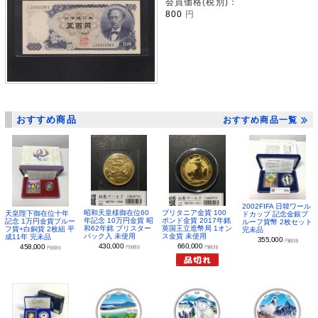
会員価格(税別)：
800
円
おすすめ商品
おすすめ商品一覧
2002FIFA 日韓ワール
昭和天皇様御在位60
ブリタニア金貨 100
天皇陛下御在位十年
ドカップ 記念金銀プ
年記念 10万円金貨 昭
ポンド金貨 2017年銘
記念 1万円金貨プルー
ルーフ貨幣 2枚セット
和62年銘 ブリスター
英国王立造幣局 1オン
フ貨+白銅貨 2枚組 平
完未品
パック入 未使用
ス金貨 未使用
成11年 完未品
355,000
円(税別)
430,000
660,000
458,000
円(税別)
円(税別)
円(税別)