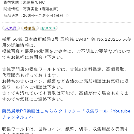
貨幣状態 : 未使用/UNC
関連情報 : 写真実物 (店頭在庫)
商品送料 : 200円〜ご選択可(同梱可)
人気品
特価品
おススメ
板垣 50銭 日本政府紙幣B号 五拾銭 1948年銘 No.223216 未使
用の詳細情報は、
掲載写真と展示PR動画をご参考に、ご不明点ご要望などはいつ
でもお気軽にお問合せ下さい。
古銭専門店の収集ワールドでは、古銭の無料鑑定、高価買取、
代理販売も行っております。
お持ちの古いコイン、紙幣など古銭のご売却相談はお気軽に収
集ワールドへご相談は下さい。
古くても汚れていても買取は可能で、高値が付く場合もありま
すのでお気軽にご連絡下さい。
商品展示PR動画はこちらをクリック→「収集ワールドYoutube
チャンネル」へ
収集ワールドは、世界コイン、紙幣、切手、収集用品を売買す