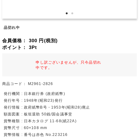
品切れ中
会員価格：
300
円(税別)
ポイント：
3
Pt
申し訳ございませんが、只今品切れ
中です。
商品コード：
M2961-2826
発行機関 : 日本銀行券 (政府紙幣)
発行年号 : 1948年(昭和23)発行
発行情報 : 政府紙幣B号・1953年(昭和28)廃止
額面図案 : 板垣退助 50銭/国会議事堂
貨幣種類 : 日本カタログ 11-68(紙22A)
貨幣尺寸 : 60×108 mm
貨幣情報 : 番号は赤色 No.223216