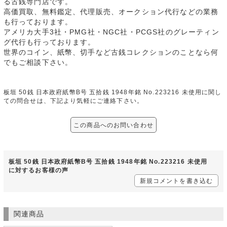
る古銭専門店です。
高価買取、無料鑑定、代理販売、オークション代行などの業務
も行っております。
アメリカ大手3社・PMG社・NGC社・PCGS社のグレーティン
グ代行も行っております。
世界のコイン、紙幣、切手など古銭コレクションのことなら何
でもご相談下さい。
板垣 50銭 日本政府紙幣B号 五拾銭 1948年銘 No.223216 未使用に関し
ての問合せは、下記より気軽にご連絡下さい。
この商品へのお問い合わせ
板垣 50銭 日本政府紙幣B号 五拾銭 1948年銘 No.223216 未使用
に対するお客様の声
新規コメントを書き込む
関連商品