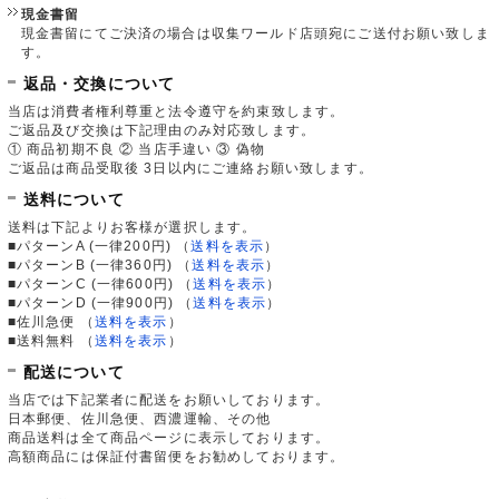
現金書留
現金書留にてご決済の場合は収集ワールド店頭宛にご送付お願い致しま
す。
返品・交換について
当店は消費者権利尊重と法令遵守を約束致します。
ご返品及び交換は下記理由のみ対応致します。
① 商品初期不良 ② 当店手違い ③ 偽物
ご返品は商品受取後 3日以内にご連絡お願い致します。
送料について
送料は下記よりお客様が選択します。
■パターンA (一律200円)
（
送料を表示
）
■パターンB (一律360円)
（
送料を表示
）
■パターンC (一律600円)
（
送料を表示
）
■パターンD (一律900円)
（
送料を表示
）
■佐川急便
（
送料を表示
）
■送料無料
（
送料を表示
）
配送について
当店では下記業者に配送をお願いしております。
日本郵便、佐川急便、西濃運輸、その他
商品送料は全て商品ページに表示しております。
高額商品には保証付書留便をお勧めしております。