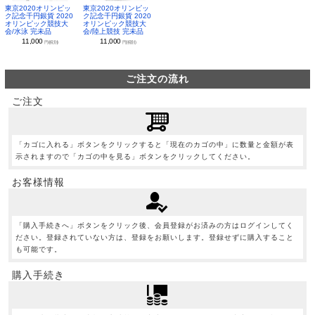
東京2020オリンピッ
東京2020オリンピッ
ク記念千円銀貨 2020
ク記念千円銀貨 2020
オリンピック競技大
オリンピック競技大
会/水泳 完未品
会/陸上競技 完未品
11,000
11,000
円(税別)
円(税別)
ご注文の流れ
ご注文
「カゴに入れる」ボタンをクリックすると「現在のカゴの中」に数量と金額が表
示されますので「カゴの中を見る」ボタンをクリックしてください。
お客様情報
「購入手続きへ」ボタンをクリック後、会員登録がお済みの方はログインしてく
ださい。登録されていない方は、登録をお願いします。登録せずに購入すること
も可能です。
購入手続き