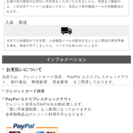
お届け先の指定やお支払い方法等をご入力いただきましたら、内容をご確認の
上、ご注文完了ページへお進みください。当店より受付確認メールが自動配信さ
れます。
入金・発送
当店で入金確認ができ次第、入金確認メールを配信するとともに商品の発送準備
を進め、発送が完了しましたら、メールでお知らせいたします。
インフォメーション
お支払いについて
当店では、 クレジットカード決済、 PayPal エクスプレスチェックアウ
ト、 銀行振込、 郵便振替、 現金書留、 をご用意しております。
クレジットカード決済
PayPal エクスプレスチェックアウト
クレジット決済もPayPalをお勧め致します。
「買い手保護制度」もご適用になっておりますが、
金券類商品はクレジット利用不可となります。