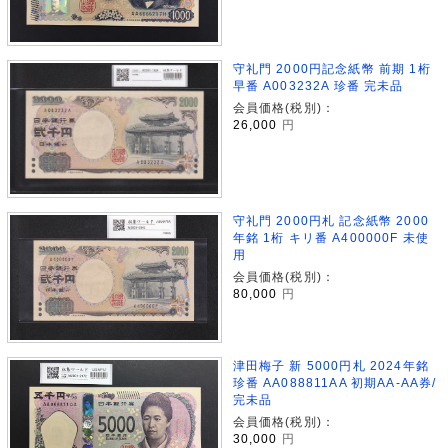
守礼門 2000円記念紙幣 前期 1桁
早番 A003232A 珍番 完未品
会員価格(税別)：
26,000
円
守礼門 2000円札 記念紙幣 2000
年銘 1桁 キリ番 A400000F 未使
用
会員価格(税別)：
80,000
円
津田梅子 新 5000円札 2024年銘
珍番 AA088811AA 初期AA-AA券/
完未品
会員価格(税別)：
30,000
円