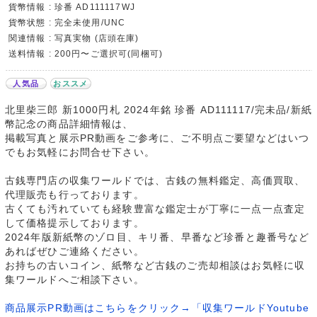
貨幣情報 : 珍番 AD111117WJ
貨幣状態 : 完全未使用/UNC
関連情報 : 写真実物 (店頭在庫)
送料情報 : 200円〜ご選択可(同梱可)
人気品
おススメ
北里柴三郎 新1000円札 2024年銘 珍番 AD111117/完未品/新紙
幣記念の商品詳細情報は、
掲載写真と展示PR動画をご参考に、ご不明点ご要望などはいつ
でもお気軽にお問合せ下さい。
古銭専門店の収集ワールドでは、古銭の無料鑑定、高価買取、
代理販売も行っております。
古くても汚れていても経験豊富な鑑定士が丁寧に一点一点査定
して価格提示しております。
2024年版新紙幣のゾロ目、キリ番、早番など珍番と趣番号など
あればぜひご連絡ください。
お持ちの古いコイン、紙幣など古銭のご売却相談はお気軽に収
集ワールドへご相談下さい。
商品展示PR動画はこちらをクリック→「収集ワールドYoutube