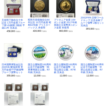
2002FIFA 日韓ワール
昭和天皇様御在位60
ブリタニア金貨 100
天皇陛下御在位十年
ドカップ 記念金銀プ
年記念 10万円金貨 昭
ポンド金貨 2017年銘
記念 1万円金貨プルー
ルーフ貨幣 2枚セット
和62年銘 ブリスター
英国王立造幣局 1オン
フ貨+白銅貨 2枚組 平
完未品
パック入 未使用
ス金貨 未使用
成11年 完未品
355,000
円(税別)
430,000
660,000
458,000
円(税別)
円(税別)
円(税別)
日本国際博覧会記念
国立公園制度100周年
国立公園制度100周年
国立公園制度100周年
2005年/愛地球博 壱
記念千円銀貨幣「阿
記念千円銀貨幣「大
記念千円銀貨幣「中
万円金貨/千円銀貨幣
寒摩周国立公園」R7
雪山国立公園」R7年
部山岳国立公園」R7
プルーフ貨幣セット
年銘 完未品
銘 完未品
年銘 完未品
355,000
12,000
12,000
12,000
円(税別)
円(税別)
円(税別)
円(税別)