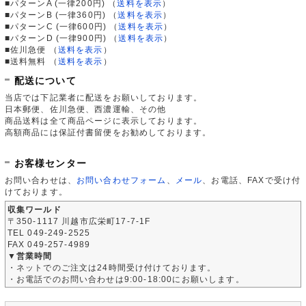
■パターンA (一律200円)
（
送料を表示
）
■パターンB (一律360円)
（
送料を表示
）
■パターンC (一律600円)
（
送料を表示
）
■パターンD (一律900円)
（
送料を表示
）
■佐川急便
（
送料を表示
）
■送料無料
（
送料を表示
）
配送について
当店では下記業者に配送をお願いしております。
日本郵便、佐川急便、西濃運輸、その他
商品送料は全て商品ページに表示しております。
高額商品には保証付書留便をお勧めしております。
お客様センター
お問い合わせは、
お問い合わせフォーム
、
メール
、お電話、FAXで受け付
けております。
収集ワールド
〒350-1117 川越市広栄町17-7-1F
TEL 049-249-2525
FAX 049-257-4989
▼営業時間
・ネットでのご注文は24時間受け付けております。
・お電話でのお問い合わせは9:00-18:00にお願いします。