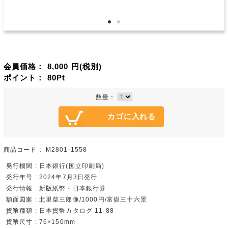
会員価格：
8,000
円(税別)
ポイント：
80
Pt
数量：
商品コード：
M2801-1558
発行機関 : 日本銀行(国立印刷局)
発行年号 : 2024年7月3日発行
発行情報 : 新版紙幣・日本銀行券
額面図案 : 北里柴三郎像/1000円/富嶽三十六景
貨幣種類 : 日本貨幣カタログ 11-88
貨幣尺寸 : 76×150mm