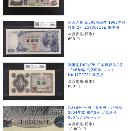
岩倉具視 新500円紙幣 1969年銘
後期 2桁 ZS735318E 未使用
会員価格(税別)：
600
円
議事堂10円紙幣 日本銀行券A号
1946年銘/凸版印刷 ロット
No.1173722 極美品
会員価格(税別)：
800
円
現行E号 千円・五千円・万円札
2004年銘 褐色2桁 ゾロ珍番
000707 3枚セット
会員価格(税別)：
18,800
円