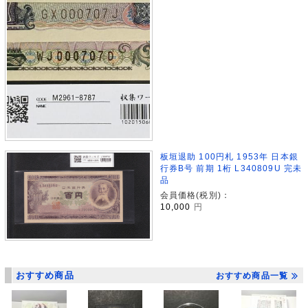
板垣退助 100円札 1953年 日本銀
行券B号 前期 1桁 L340809U 完未
品
会員価格(税別)：
10,000
円
おすすめ商品
おすすめ商品一覧