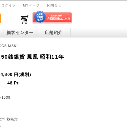
ログイン
MYページ
お問合せ
顧客センター
店舗紹介
GS MS61
50銭銀貨 鳳凰 昭和11年
4,800
円(税別)
48
Pt
-1039
年
小型50銭銀貨
凰