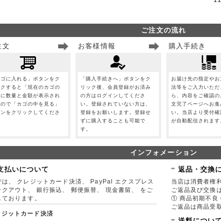
ご注文の流れ
注文
お客様情報
購入手続き
カゴに入れる」ボタンをク
「購入手続きへ」ボタンをク
お届け先の指定やお
ックすると「現在のカゴの
リック後、会員登録がお済み
法等をご入力いただ
」に数量と金額が表示され
の方はログインしてくださ
ら、内容をご確認の
すので「カゴの中を見る」
い。登録されていない方は、
文完了ページへお進
タンをクリックしてくださ
登録をお願いします。登録せ
い。当店より受付確
。
ずに購入することも可能で
が自動配信されます
す。
インフォメーション
支払いについて
返品・交換
は、 クレジットカード決済、 PayPal エクスプレス
当店は消費者権
ックアウト、 銀行振込、 郵便振替、 現金書留、 をご
ご返品及び交換
しております。
① 商品初期不良 
ご返品は商品受取
レジットカード決済
送料につい