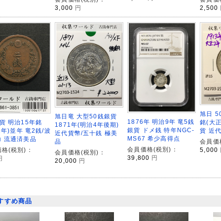
3,000
円
2,500
旭日 5
旭日竜 大型50銭銀貨
1876年 明治9年 竜5銭
銘(大正
貨 明治15年銘
1871年(明治4年後期)
銀貨 ドメ銭 特年NGC-
貨 近代
82年)並年 竜2銭/波
近代貨幣/五十銭 極美
MS67 希少高得点
コ 流通済美品
品
会員価
会員価格(税別)：
5,000
格(税別)：
会員価格(税別)：
39,800
円
円
20,000
円
すすめ商品