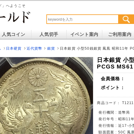
ド」へようこそ
人気コイン
人気切手
イベント案内
ご利用案内
ム
日本硬貨
近代貨幣
銀貨
日本銀貨 小型50銭銀貨 鳳凰 昭和11年 PC
日本銀貨 小型
PCGS MS61
会員価格：
ポイント：
商品コード：
T1211
発行機関 : 造幣局
発行年号 : 昭和11
発行情報 : 近17-
額面図案 : 50C 鳳