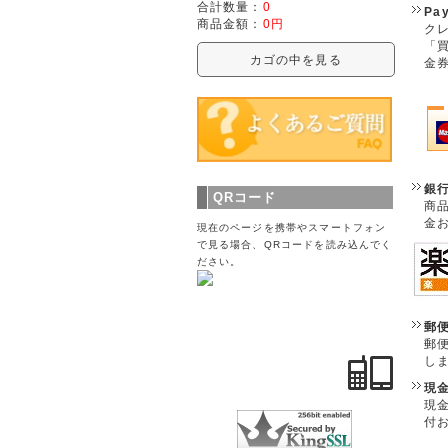
合計数量：
0
Pa
商品金額：
0円
クレ
「
カゴの中を見る
金
銀
QRコード
商
金
現在のページを携帯やスマートフォン
で見る場合、QRコードを読み込んでく
ださい。
郵
郵
し
現
現
付