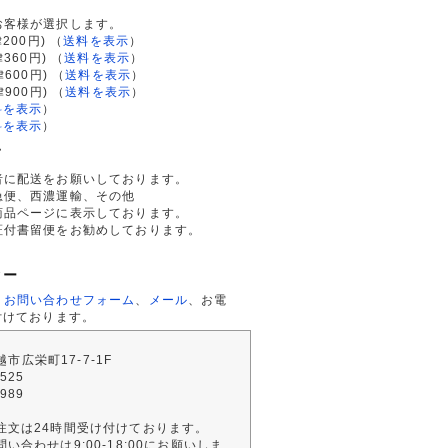
お客様が選択します。
200円)
（
送料を表示
）
律360円)
（
送料を表示
）
律600円)
（
送料を表示
）
律900円)
（
送料を表示
）
料を表示
）
料を表示
）
て
者に配送をお願いしております。
急便、西濃運輸、その他
商品ページに表示しております。
証付書留便をお勧めしております。
ター
、
お問い合わせフォーム
、
メール
、お電
付けております。
川越市広栄町17-7-1F
2525
4989
注文は24時間受け付けております。
い合わせは9:00-18:00にお願いしま