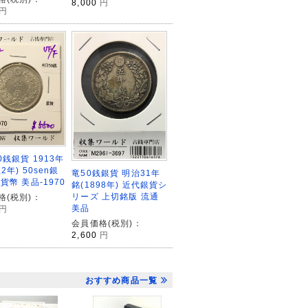
8,000
円
円
0銭銀貨 1913年
2年) 50sen銀
竜50銭銀貨 明治31年
貨幣 美品-1970
銘(1898年) 近代銀貨シ
リーズ 上切銘版 流通
格(税別)：
美品
円
会員価格(税別)：
2,600
円
おすすめ商品一覧