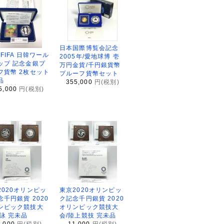
日本国際博覧会記念
2FIFA 日韓ワール
2005年/愛地球博 壱
ップ 記念金銀プ
万円金貨/千円銀貨幣
フ貨幣 2枚セット
プルーフ貨幣セット
品
355,000
円(税別)
5,000
円(税別)
2020オリンピッ
東京2020オリンピッ
念千円銀貨 2020
ク記念千円銀貨 2020
ンピック競技大
オリンピック競技大
水泳 完未品
会/陸上競技 完未品
1,000
円(税別)
11,000
円(税別)