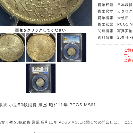
貨幣種類 : 日本銀貨
貨幣尺寸 : カタロ
貨幣情報 : 未使用
貨幣状態 : PCGS M
画像をクリックしてください
関連情報 : 写真実物
送料情報 : 200円〜
ご覧
す｡
当商
貨 小型50銭銀貨 鳳凰 昭和11年 PCGS MS61
貨 小型50銭銀貨 鳳凰 昭和11年 PCGS MS61に関しての問合せは、下