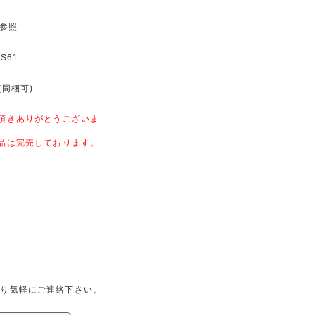
グ参照
S61
(同梱可)
頂きありがとうございま
品は完売しております。
記より気軽にご連絡下さい。