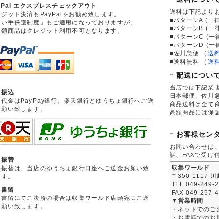
yPal エクスプレスチェックアウト
送料は下記より
ジット決済もPayPalをお勧め致します。
■パターンA (一律
買い手保護制度」もご適用になっておりますが、
■パターンB (一
券類商品はクレジット利用不可となります。
■パターンC (一
■パターンD (一
■佐川急便
（
送
■送料無料
（
送
配送につい
当店では下記業
行振込
日本郵便、佐川
品代金はPayPay銀行、楽天銀行とゆうちょ銀行へご送
商品送料は全て
お願い致します。
高額商品には保
お客様セン
お問い合わせは
話、FAXで受け
便振替
収集ワールド
便振替は、当店のゆうちょ銀行口座へご送金お願い致
〒350-1117 
ます。
TEL 049-249-
金書留
FAX 049-257-
金書留にてご決済の場合は収集ワールド店頭宛にご送
▼営業時間
お願い致します。
・ネットでのご
・お電話でのお問