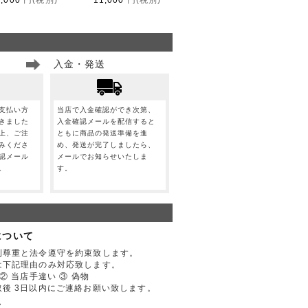
入金・発送
支払い方
当店で入金確認ができ次第、
きました
入金確認メールを配信すると
上、ご注
ともに商品の発送準備を進
みくださ
め、発送が完了しましたら、
認メール
メールでお知らせいたしま
。
す。
について
利尊重と法令遵守を約束致します。
は下記理由のみ対応致します。
② 当店手違い ③ 偽物
後 3日以内にご連絡お願い致します。
て