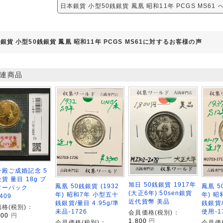
日本銀貨 小型50銭銀貨 鳳凰 昭和11年 PCGS MS61
銀貨 小型50銭銀貨 鳳凰 昭和11年 PCGS MS61に対するお客様の声
連商品
殿ご成婚記念 5
貨 量目 18g ブ
旭日 50銭銀貨 1917年
鳳凰 50銭銀貨 (1932
鳳凰 5
ターパック
(大正6年) 50sen銀貨
年) 昭和7年 小型五十
年) 昭
409
近代貨幣 美品
銭銀貨/量目 4.95g/準
銭銀貨/
格(税別)：
未品-1726
使用-1
会員価格(税別)：
000
円
1,800
円
会員価格(税別)：
会員価