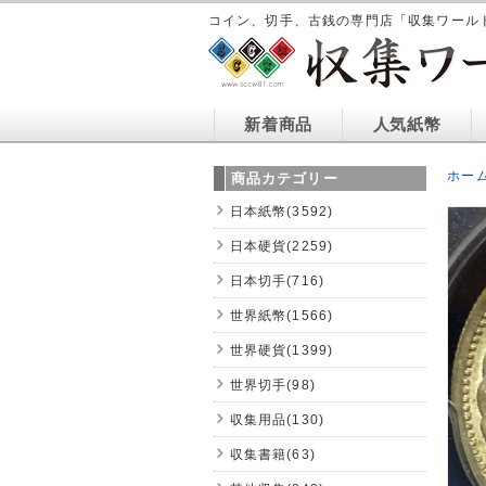
コイン、切手、古銭の専門店「収集ワール
新着商品
人気紙幣
ホー
商品カテゴリー
日本紙幣(3592)
日本硬貨(2259)
日本切手(716)
世界紙幣(1566)
世界硬貨(1399)
世界切手(98)
収集用品(130)
収集書籍(63)