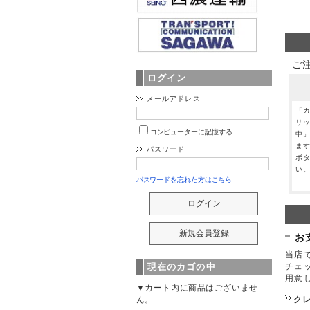
ご
ログイン
メールアドレス
「
リ
コンピューターに記憶する
中
ま
パスワード
ボ
い
パスワードを忘れた方はこちら
お
当店で
チェ
現在のカゴの中
用意
▼カート内に商品はございませ
ク
ん。