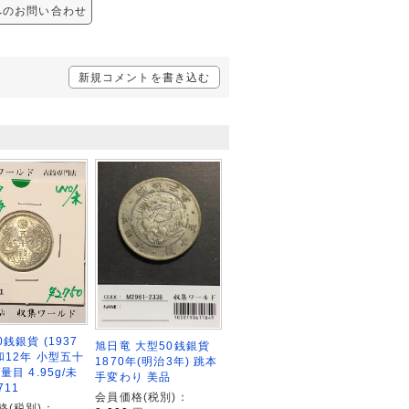
 へのお問い合わせ
新規コメントを書き込む
0銭銀貨 (1937
旭日竜 大型50銭銀貨
和12年 小型五十
1870年(明治3年) 跳本
量目 4.95g/未
手変わり 美品
711
会員価格(税別)：
格(税別)：