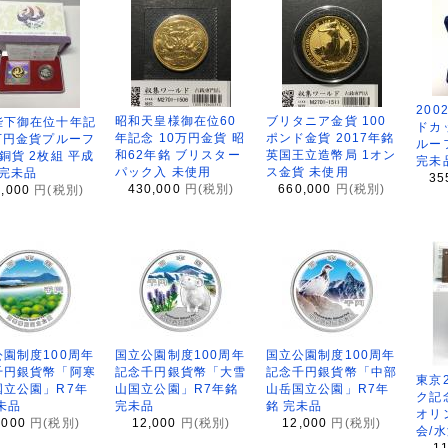
200
昭和天皇様御在位60
ブリタニア金貨 100
陛下御在位十年記
ドカ
年記念 10万円金貨 昭
ポンド金貨 2017年銘
万円金貨プルーフ
ルー
和62年銘 ブリスター
英国王立造幣局 1オン
銅貨 2枚組 平成
完未
パック入 未使用
ス金貨 未使用
 完未品
35
430,000
円(税別)
660,000
円(税別)
8,000
円(税別)
園制度100周年
国立公園制度100周年
国立公園制度100周年
千円銀貨幣「阿寒
記念千円銀貨幣「大雪
記念千円銀貨幣「中部
東京
国立公園」R7年
山国立公園」R7年銘
山岳国立公園」R7年
ク記
未品
完未品
銘 完未品
オリ
,000
円(税別)
12,000
円(税別)
12,000
円(税別)
会/
1