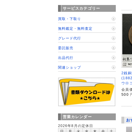
サービスカテゴリー
買取・下取り
無料鑑定・無料査定
グレード代行
委託販売
出品代行
関連ショップ
2銭銅
(18
ウロ
会員価
500
営業カレンダー
お
2026年8月の定休日
日
月
火
水
木
金
土