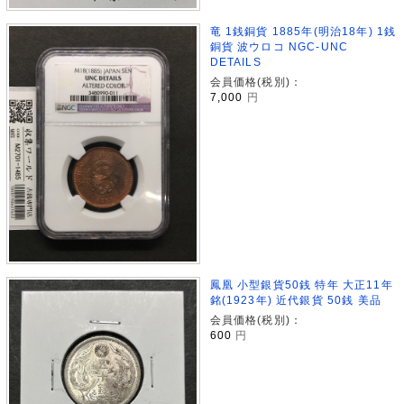
竜 1銭銅貨 1885年(明治18年) 1銭
銅貨 波ウロコ NGC-UNC
DETAILS
会員価格(税別)：
7,000
円
鳳凰 小型銀貨50銭 特年 大正11年
銘(1923年) 近代銀貨 50銭 美品
会員価格(税別)：
600
円