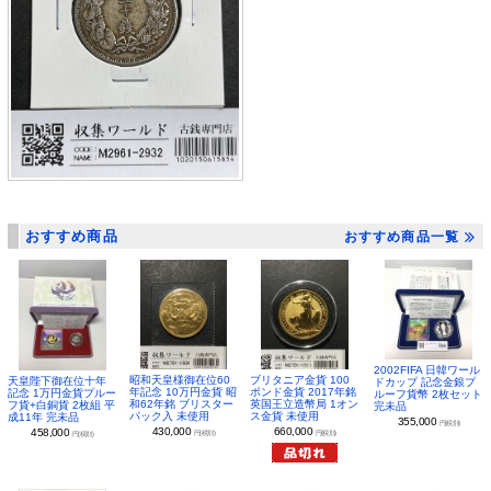
おすすめ商品
おすすめ商品一覧
2002FIFA 日韓ワール
昭和天皇様御在位60
ブリタニア金貨 100
天皇陛下御在位十年
ドカップ 記念金銀プ
年記念 10万円金貨 昭
ポンド金貨 2017年銘
記念 1万円金貨プルー
ルーフ貨幣 2枚セット
和62年銘 ブリスター
英国王立造幣局 1オン
フ貨+白銅貨 2枚組 平
完未品
パック入 未使用
ス金貨 未使用
成11年 完未品
355,000
円(税別)
430,000
660,000
458,000
円(税別)
円(税別)
円(税別)