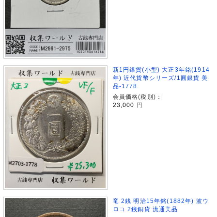
新1円銀貨(小型) 大正3年銘(1914
年) 近代貨幣シリーズ/1圓銀貨 美
品-1778
会員価格(税別)：
23,000
円
竜 2銭 明治15年銘(1882年) 波ウ
ロコ 2銭銅貨 流通美品