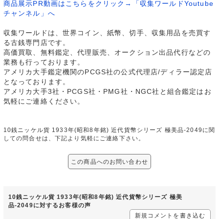
商品展示PR動画はこちらをクリック→「収集ワールドYoutube
チャンネル」へ
収集ワールドは、世界コイン、紙幣、切手、収集用品を売買す
る古銭専門店です。
高価買取、無料鑑定、代理販売、オークション出品代行などの
業務も行っております。
アメリカ大手鑑定機関のPCGS社の公式代理店/ディラー認定店
となっております。
アメリカ大手3社・PCGS社・PMG社・NGC社と組合鑑定はお
気軽にご連絡ください。
10銭ニッケル貨 1933年(昭和8年銘) 近代貨幣シリーズ 極美品-2049に関
しての問合せは、下記より気軽にご連絡下さい。
この商品へのお問い合わせ
10銭ニッケル貨 1933年(昭和8年銘) 近代貨幣シリーズ 極美
品-2049に対するお客様の声
新規コメントを書き込む