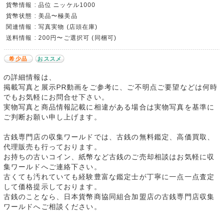
貨幣情報 : 品位 ニッケル1000
貨幣状態 : 美品〜極美品
関連情報 : 写真実物 (店頭在庫)
送料情報 : 200円〜ご選択可 (同梱可)
希少品
おススメ
の詳細情報は、
掲載写真と展示PR動画をご参考に、ご不明点ご要望などは何時
でもお気軽にお問合せ下さい。
実物写真と商品情報記載に相違がある場合は実物写真を基準に
ご判断お願い申し上げます。
古銭専門店の収集ワールドでは、古銭の無料鑑定、高価買取、
代理販売も行っております。
お持ちの古いコイン、紙幣など古銭のご売却相談はお気軽に収
集ワールドへご連絡下さい。
古くても汚れていても経験豊富な鑑定士が丁寧に一点一点査定
して価格提示しております。
古銭のことなら、日本貨幣商協同組合加盟店の古銭専門店収集
ワールドへご相談ください。