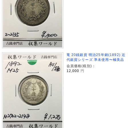
竜 20銭銀貨 明治25年銘(1892) 近
代銀貨シリーズ 準未使用〜極美品
会員価格(税別)：
12,000
円