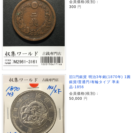
会員価格(税別)：
300
円
旧1円銀貨 明治3年銘(1870年) 1圓
銀貨/普通円/有輪タイプ 準未
品-1856
会員価格(税別)：
50,000
円