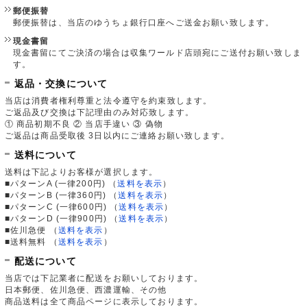
郵便振替
郵便振替は、当店のゆうちょ銀行口座へご送金お願い致します。
現金書留
現金書留にてご決済の場合は収集ワールド店頭宛にご送付お願い致しま
す。
返品・交換について
当店は消費者権利尊重と法令遵守を約束致します。
ご返品及び交換は下記理由のみ対応致します。
① 商品初期不良 ② 当店手違い ③ 偽物
ご返品は商品受取後 3日以内にご連絡お願い致します。
送料について
送料は下記よりお客様が選択します。
■パターンA (一律200円)
（
送料を表示
）
■パターンB (一律360円)
（
送料を表示
）
■パターンC (一律600円)
（
送料を表示
）
■パターンD (一律900円)
（
送料を表示
）
■佐川急便
（
送料を表示
）
■送料無料
（
送料を表示
）
配送について
当店では下記業者に配送をお願いしております。
日本郵便、佐川急便、西濃運輸、その他
商品送料は全て商品ページに表示しております。