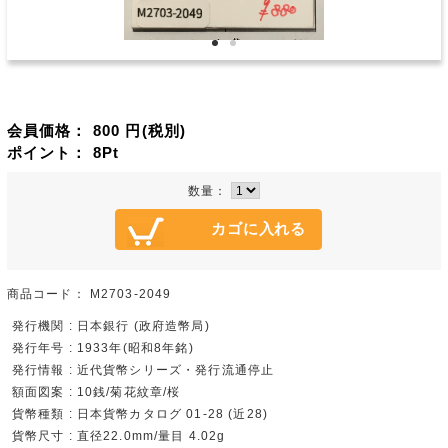
会員価格：
800
円(税別)
ポイント：
8
Pt
数量：
商品コード：
M2703-2049
発行機関 : 日本銀行 (政府造幣局)
発行年号 : 1933年(昭和8年銘)
発行情報 : 近代貨幣シリーズ・発行流通停止
額面図案 : 10銭/菊花紋章/桜
貨幣種類 : 日本貨幣カタログ 01-28 (近28)
貨幣尺寸 : 直径22.0mm/量目 4.02g