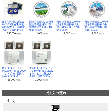
日本国際博覧会記念
国立公園制度100周年
国立公園制度100周年
国立公園制度100周年
2005年/愛地球博 壱
記念千円銀貨幣「阿
記念千円銀貨幣「大
記念千円銀貨幣「中
万円金貨/千円銀貨幣
寒摩周国立公園」R7
雪山国立公園」R7年
部山岳国立公園」R7
プルーフ貨幣セット
年銘 完未品
銘 完未品
年銘 完未品
355,000
12,000
12,000
12,000
円(税別)
円(税別)
円(税別)
円(税別)
東京2020オリンピッ
東京2020オリンピッ
ク記念千円銀貨 2020
ク記念千円銀貨 2020
オリンピック競技大
オリンピック競技大
会/水泳 完未品
会/陸上競技 完未品
11,000
11,000
円(税別)
円(税別)
ご注文の流れ
ご注文