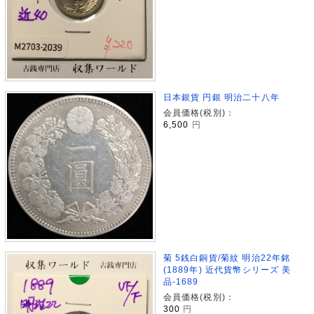
日本銀貨 円銀 明治二十八年
会員価格(税別)：
6,500
円
菊 5銭白銅貨/菊紋 明治22年銘
(1889年) 近代貨幣シリーズ 美
品-1689
会員価格(税別)：
300
円