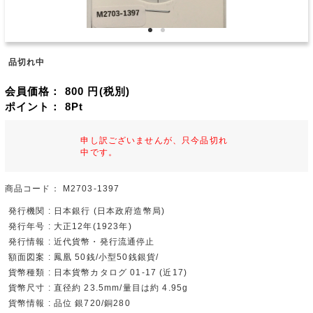
品切れ中
会員価格：
800
円(税別)
ポイント：
8
Pt
申し訳ございませんが、只今品切れ
中です。
商品コード：
M2703-1397
発行機関 : 日本銀行 (日本政府造幣局)
発行年号 : 大正12年(1923年)
発行情報 : 近代貨幣・発行流通停止
額面図案 : 鳳凰 50銭/小型50銭銀貨/
貨幣種類 : 日本貨幣カタログ 01-17 (近17)
貨幣尺寸 : 直径約 23.5mm/量目は約 4.95g
貨幣情報 : 品位 銀720/銅280