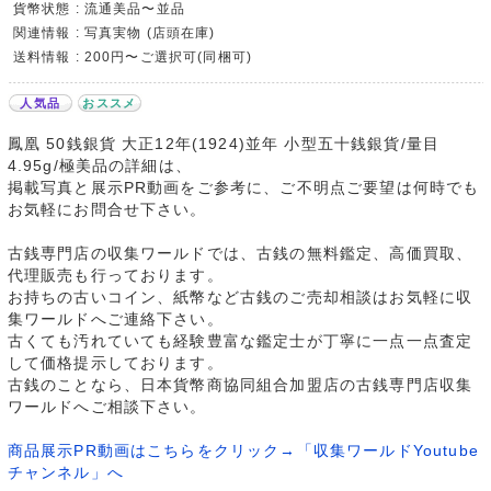
貨幣状態 : 流通美品〜並品
関連情報 : 写真実物 (店頭在庫)
送料情報 : 200円〜ご選択可(同梱可)
人気品
おススメ
鳳凰 50銭銀貨 大正12年(1924)並年 小型五十銭銀貨/量目
4.95g/極美品の詳細は、
掲載写真と展示PR動画をご参考に、ご不明点ご要望は何時でも
お気軽にお問合せ下さい。
古銭専門店の収集ワールドでは、古銭の無料鑑定、高価買取、
代理販売も行っております。
お持ちの古いコイン、紙幣など古銭のご売却相談はお気軽に収
集ワールドへご連絡下さい。
古くても汚れていても経験豊富な鑑定士が丁寧に一点一点査定
して価格提示しております。
古銭のことなら、日本貨幣商協同組合加盟店の古銭専門店収集
ワールドへご相談下さい。
商品展示PR動画はこちらをクリック→「収集ワールドYoutube
チャンネル」へ