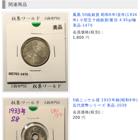
関連商品
鳳凰 50銭銀貨 昭和9年/並年(1934
年) 小型五十銭銀貨/量目 4.95g/極
美品-1476
会員価格(税別)：
1,800
円
5銭ニッケル貨 1933年銘(昭和8年)
近代貨幣シリーズ 美品-2039
会員価格(税別)：
200
円