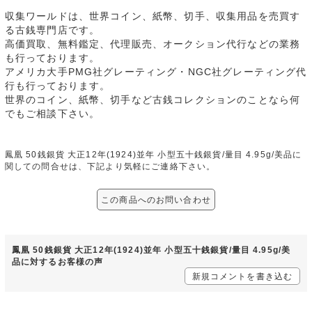
収集ワールドは、世界コイン、紙幣、切手、収集用品を売買す
る古銭専門店です。
高価買取、無料鑑定、代理販売、オークション代行などの業務
も行っております。
アメリカ大手PMG社グレーティング・NGC社グレーティング代
行も行っております。
世界のコイン、紙幣、切手など古銭コレクションのことなら何
でもご相談下さい。
鳳凰 50銭銀貨 大正12年(1924)並年 小型五十銭銀貨/量目 4.95g/美品に
関しての問合せは、下記より気軽にご連絡下さい。
この商品へのお問い合わせ
鳳凰 50銭銀貨 大正12年(1924)並年 小型五十銭銀貨/量目 4.95g/美
品に対するお客様の声
新規コメントを書き込む