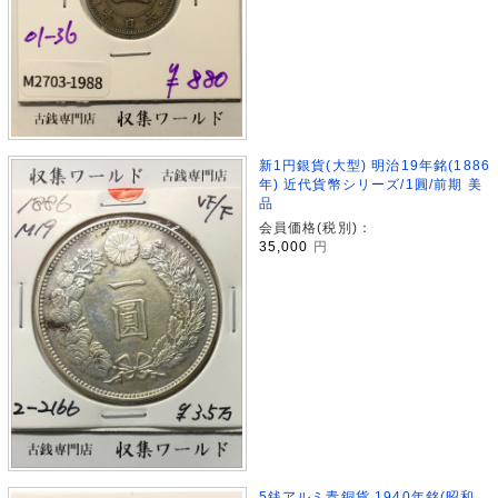
新1円銀貨(大型) 明治19年銘(1886
年) 近代貨幣シリーズ/1圓/前期 美
品
会員価格(税別)：
35,000
円
5銭アルミ青銅貨 1940年銘(昭和