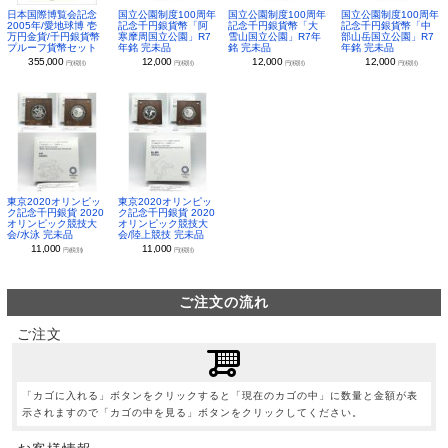
日本国際博覧会記念
国立公園制度100周年
国立公園制度100周年
国立公園制度100周年
2005年/愛地球博 壱
記念千円銀貨幣「阿
記念千円銀貨幣「大
記念千円銀貨幣「中
万円金貨/千円銀貨幣
寒摩周国立公園」R7
雪山国立公園」R7年
部山岳国立公園」R7
プルーフ貨幣セット
年銘 完未品
銘 完未品
年銘 完未品
355,000
12,000
12,000
12,000
円(税別)
円(税別)
円(税別)
円(税別)
東京2020オリンピッ
東京2020オリンピッ
ク記念千円銀貨 2020
ク記念千円銀貨 2020
オリンピック競技大
オリンピック競技大
会/水泳 完未品
会/陸上競技 完未品
11,000
11,000
円(税別)
円(税別)
ご注文の流れ
ご注文
「カゴに入れる」ボタンをクリックすると「現在のカゴの中」に数量と金額が表
示されますので「カゴの中を見る」ボタンをクリックしてください。