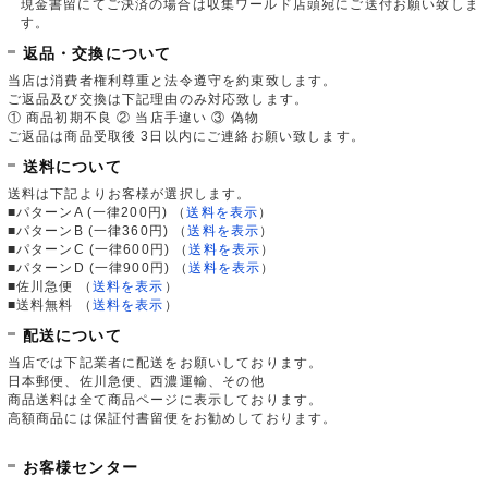
現金書留にてご決済の場合は収集ワールド店頭宛にご送付お願い致しま
す。
返品・交換について
当店は消費者権利尊重と法令遵守を約束致します。
ご返品及び交換は下記理由のみ対応致します。
① 商品初期不良 ② 当店手違い ③ 偽物
ご返品は商品受取後 3日以内にご連絡お願い致します。
送料について
送料は下記よりお客様が選択します。
■パターンA (一律200円)
（
送料を表示
）
■パターンB (一律360円)
（
送料を表示
）
■パターンC (一律600円)
（
送料を表示
）
■パターンD (一律900円)
（
送料を表示
）
■佐川急便
（
送料を表示
）
■送料無料
（
送料を表示
）
配送について
当店では下記業者に配送をお願いしております。
日本郵便、佐川急便、西濃運輸、その他
商品送料は全て商品ページに表示しております。
高額商品には保証付書留便をお勧めしております。
お客様センター