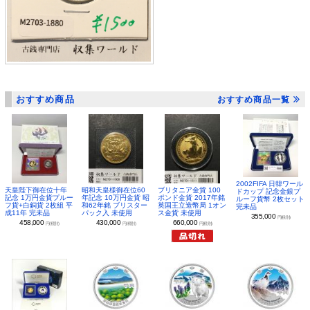
おすすめ商品
おすすめ商品一覧
2002FIFA 日韓ワール
昭和天皇様御在位60
ブリタニア金貨 100
天皇陛下御在位十年
ドカップ 記念金銀プ
年記念 10万円金貨 昭
ポンド金貨 2017年銘
記念 1万円金貨プルー
ルーフ貨幣 2枚セット
和62年銘 ブリスター
英国王立造幣局 1オン
フ貨+白銅貨 2枚組 平
完未品
パック入 未使用
ス金貨 未使用
成11年 完未品
355,000
円(税別)
430,000
660,000
458,000
円(税別)
円(税別)
円(税別)