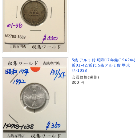
5銭 アルミ貨 昭和17年銘(1942年)
近01-42/近代 5銭アルミ貨 準未
品-1038
会員価格(税別)：
300
円