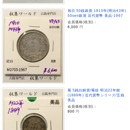
旭日 50銭銀貨 1910年(明治43年)
50sen銀貨 近代貨幣 美品-1967
会員価格(税別)：
6,000
円
菊 5銭白銅貨/菊紋 明治22年銘
(1889年) 近代貨幣シリーズ/五銭
美品
会員価格(税別)：
800
円