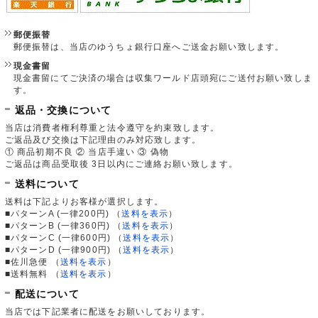
郵便振替
郵便振替は、当店のゆうちょ銀行口座へご送金お願い致します。
現金書留
現金書留にてご決済の場合は収集ワールド店頭宛にご送付お願い致しま
す。
返品・交換について
当店は消費者権利尊重と法令遵守を約束致します。
ご返品及び交換は下記理由のみ対応致します。
① 商品初期不良 ② 当店手違い ③ 偽物
ご返品は商品受取後 3日以内にご連絡お願い致します。
送料について
送料は下記よりお客様が選択します。
■パターンA (一律200円)
（
送料を表示
）
■パターンB (一律360円)
（
送料を表示
）
■パターンC (一律600円)
（
送料を表示
）
■パターンD (一律900円)
（
送料を表示
）
■佐川急便
（
送料を表示
）
■送料無料
（
送料を表示
）
配送について
当店では下記業者に配送をお願いしております。