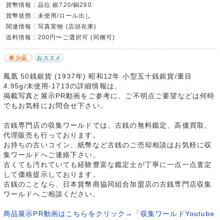
貨幣情報 : 品位 銀720/銅280
貨幣状態 : 未使用/ロール出し
関連情報 : 写真実物 (店頭在庫)
送料情報 : 200円〜ご選択可 (同梱可)
希少品
おススメ
鳳凰 50銭銀貨 (1937年) 昭和12年 小型五十銭銀貨/量目
4.95g/未使用-1713の詳細情報は、
掲載写真と展示PR動画をご参考に、ご不明点ご要望などは何時
でもお気軽にお問合せ下さい。
古銭専門店の収集ワールドでは、古銭の無料鑑定、高価買取、
代理販売も行っております。
お持ちの古いコイン、紙幣など古銭のご売却相談はお気軽に収
集ワールドへご連絡下さい。
古くても汚れていても経験豊富な鑑定士が丁寧に一点一点査定
して価格提示しております。
古銭のことなら、日本貨幣商協同組合加盟店の古銭専門店収集
ワールドへご相談ください。
商品展示PR動画はこちらをクリック→「収集ワールドYoutube