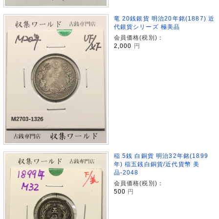
竜 20銭銀貨 明治20年銘(1887) 近
代銀貨シリーズ 極美品
会員価格(税別)：
2,000
円
稲 5銭 白銅貨 明治32年銘(1899
年) 稲五銭白銅貨/近代貨幣 美
品-2048
会員価格(税別)：
500
円