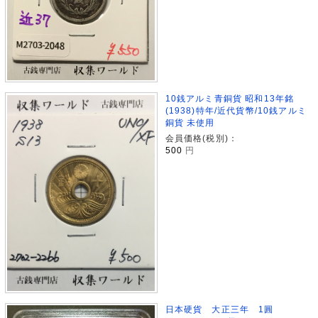
10銭アルミ青銅貨 昭和13年銘
(1938)特年/近代貨幣/10銭アルミ
銅貨 未使用
会員価格(税別)：
500
円
日本硬貨 大正三年 1圓