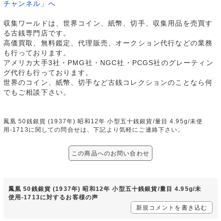
チャンネル」へ
収集ワールドは、世界コイン、紙幣、切手、収集用品を売買す
る古銭専門店です。
高価買取、無料鑑定、代理販売、オークション代行などの業務
も行っております。
アメリカ大手3社・PMG社・NGC社・PCGS社のグレーティン
グ代行も行っております。
世界のコイン、紙幣、切手など古銭コレクションのことなら何
でもご相談下さい。
鳳凰 50銭銀貨 (1937年) 昭和12年 小型五十銭銀貨/量目 4.95g/未使
用-1713に関しての問合せは、下記より気軽にご連絡下さい。
この商品へのお問い合わせ
鳳凰 50銭銀貨 (1937年) 昭和12年 小型五十銭銀貨/量目 4.95g/未
使用-1713に対するお客様の声
新規コメントを書き込む