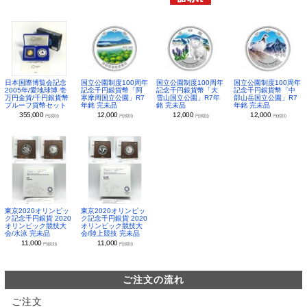
日本国際博覧会記念
国立公園制度100周年
国立公園制度100周年
国立公園制度100周年
2005年/愛地球博 壱
記念千円銀貨幣「阿
記念千円銀貨幣「大
記念千円銀貨幣「中
万円金貨/千円銀貨幣
寒摩周国立公園」R7
雪山国立公園」R7年
部山岳国立公園」R7
プルーフ貨幣セット
年銘 完未品
銘 完未品
年銘 完未品
355,000
12,000
12,000
12,000
円(税別)
円(税別)
円(税別)
円(税別)
東京2020オリンピッ
東京2020オリンピッ
ク記念千円銀貨 2020
ク記念千円銀貨 2020
オリンピック競技大
オリンピック競技大
会/水泳 完未品
会/陸上競技 完未品
11,000
11,000
円(税別)
円(税別)
ご注文の流れ
ご注文