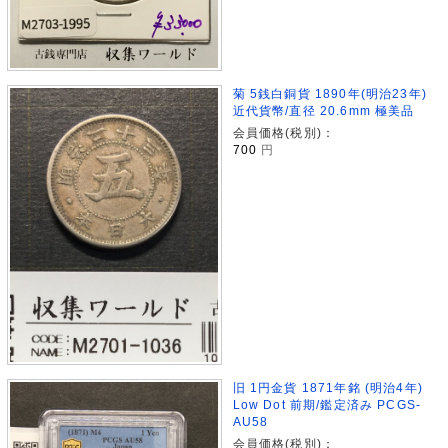
菊 5銭白銅貨 1890年(明治23年)
近代貨幣/直径 20.6mm 極美品
会員価格(税別)：
700
円
旧 1円金貨 1871年銘 (明治4年)
Low Dot 前期/鑑定済み PCGS-
AU58
会員価格(税別)：