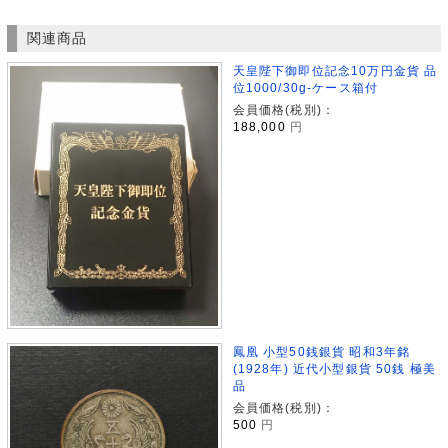
関連商品
天皇陛下御即位記念10万円金貨 品
位1000/30g-ケース箱付
会員価格(税別)：
188,000
円
鳳凰 小型50銭銀貨 昭和3年銘
(1928年) 近代小型銀貨 50銭 極美
品
会員価格(税別)：
500
円