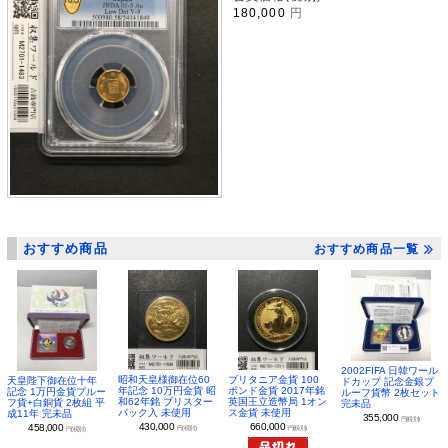
180,000
円
おすすめ商品
おすすめ商品一覧
2002FIFA 日韓ワール
昭和天皇様御在位60
ブリタニア金貨 100
天皇陛下御在位十年
ドカップ 記念金銀プ
年記念 10万円金貨 昭
ポンド金貨 2017年銘
記念 1万円金貨プルー
ルーフ貨幣 2枚セット
和62年銘 ブリスター
英国王立造幣局 1オン
フ貨+白銅貨 2枚組 平
完未品
パック入 未使用
ス金貨 未使用
成11年 完未品
355,000
円(税別)
430,000
660,000
458,000
円(税別)
円(税別)
円(税別)