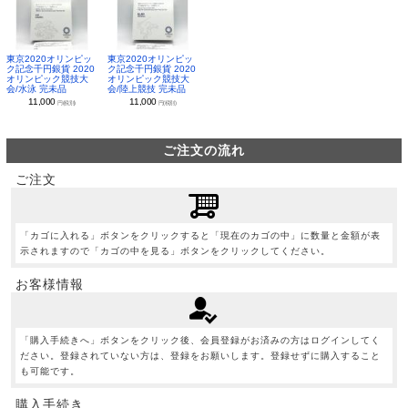
東京2020オリンピッ
東京2020オリンピッ
ク記念千円銀貨 2020
ク記念千円銀貨 2020
オリンピック競技大
オリンピック競技大
会/水泳 完未品
会/陸上競技 完未品
11,000
11,000
円(税別)
円(税別)
ご注文の流れ
ご注文
「カゴに入れる」ボタンをクリックすると「現在のカゴの中」に数量と金額が表
示されますので「カゴの中を見る」ボタンをクリックしてください。
お客様情報
「購入手続きへ」ボタンをクリック後、会員登録がお済みの方はログインしてく
ださい。登録されていない方は、登録をお願いします。登録せずに購入すること
も可能です。
購入手続き