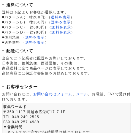
送料について
送料は下記よりお客様が選択します。
■パターンA (一律200円)
（
送料を表示
）
■パターンB (一律360円)
（
送料を表示
）
■パターンC (一律600円)
（
送料を表示
）
■パターンD (一律900円)
（
送料を表示
）
■佐川急便
（
送料を表示
）
■送料無料
（
送料を表示
）
配送について
当店では下記業者に配送をお願いしております。
日本郵便、佐川急便、西濃運輸、その他
商品送料は全て商品ページに表示しております。
高額商品には保証付書留便をお勧めしております。
お客様センター
お問い合わせは、
お問い合わせフォーム
、
メール
、お電話、FAXで受け付
けております。
収集ワールド
〒350-1117 川越市広栄町17-7-1F
TEL 049-249-2525
FAX 049-257-4989
▼営業時間
・ネットでのご注文は24時間受け付けております。