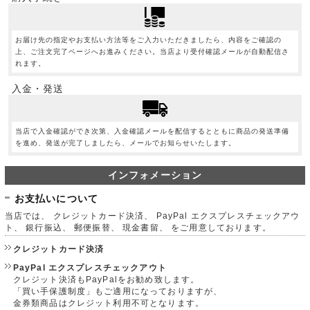
お届け先の指定やお支払い方法等をご入力いただきましたら、内容をご確認の
上、ご注文完了ページへお進みください。当店より受付確認メールが自動配信さ
れます。
入金・発送
当店で入金確認ができ次第、入金確認メールを配信するとともに商品の発送準備
を進め、発送が完了しましたら、メールでお知らせいたします。
インフォメーション
お支払いについて
当店では、 クレジットカード決済、 PayPal エクスプレスチェックアウ
ト、 銀行振込、 郵便振替、 現金書留、 をご用意しております。
クレジットカード決済
PayPal エクスプレスチェックアウト
クレジット決済もPayPalをお勧め致します。
「買い手保護制度」もご適用になっておりますが、
金券類商品はクレジット利用不可となります。