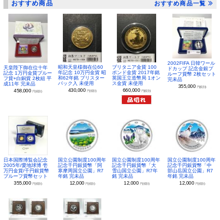
おすすめ商品
おすすめ商品一覧
2002FIFA 日韓ワール
昭和天皇様御在位60
ブリタニア金貨 100
天皇陛下御在位十年
ドカップ 記念金銀プ
年記念 10万円金貨 昭
ポンド金貨 2017年銘
記念 1万円金貨プルー
ルーフ貨幣 2枚セット
和62年銘 ブリスター
英国王立造幣局 1オン
フ貨+白銅貨 2枚組 平
完未品
パック入 未使用
ス金貨 未使用
成11年 完未品
355,000
円(税別)
430,000
660,000
458,000
円(税別)
円(税別)
円(税別)
日本国際博覧会記念
国立公園制度100周年
国立公園制度100周年
国立公園制度100周年
2005年/愛地球博 壱
記念千円銀貨幣「阿
記念千円銀貨幣「大
記念千円銀貨幣「中
万円金貨/千円銀貨幣
寒摩周国立公園」R7
雪山国立公園」R7年
部山岳国立公園」R7
プルーフ貨幣セット
年銘 完未品
銘 完未品
年銘 完未品
355,000
12,000
12,000
12,000
円(税別)
円(税別)
円(税別)
円(税別)