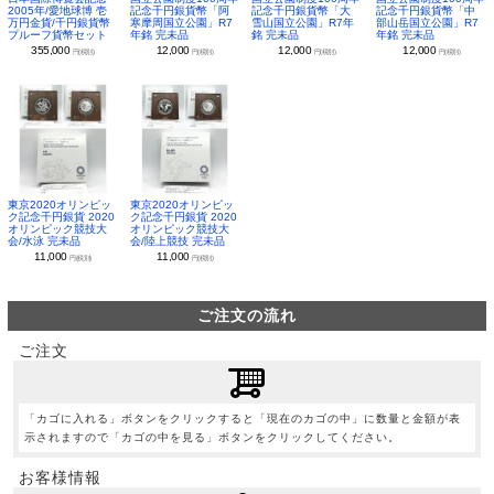
2005年/愛地球博 壱
記念千円銀貨幣「阿
記念千円銀貨幣「大
記念千円銀貨幣「中
万円金貨/千円銀貨幣
寒摩周国立公園」R7
雪山国立公園」R7年
部山岳国立公園」R7
プルーフ貨幣セット
年銘 完未品
銘 完未品
年銘 完未品
355,000
12,000
12,000
12,000
円(税別)
円(税別)
円(税別)
円(税別)
東京2020オリンピッ
東京2020オリンピッ
ク記念千円銀貨 2020
ク記念千円銀貨 2020
オリンピック競技大
オリンピック競技大
会/水泳 完未品
会/陸上競技 完未品
11,000
11,000
円(税別)
円(税別)
ご注文の流れ
ご注文
「カゴに入れる」ボタンをクリックすると「現在のカゴの中」に数量と金額が表
示されますので「カゴの中を見る」ボタンをクリックしてください。
お客様情報