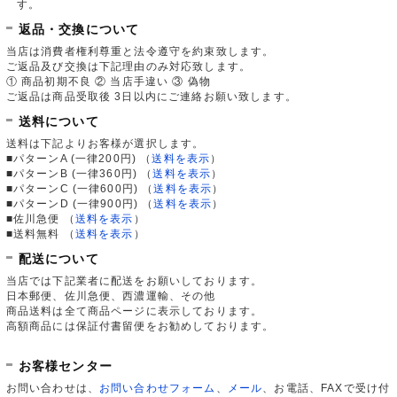
す。
返品・交換について
当店は消費者権利尊重と法令遵守を約束致します。
ご返品及び交換は下記理由のみ対応致します。
① 商品初期不良 ② 当店手違い ③ 偽物
ご返品は商品受取後 3日以内にご連絡お願い致します。
送料について
送料は下記よりお客様が選択します。
■パターンA (一律200円)
（
送料を表示
）
■パターンB (一律360円)
（
送料を表示
）
■パターンC (一律600円)
（
送料を表示
）
■パターンD (一律900円)
（
送料を表示
）
■佐川急便
（
送料を表示
）
■送料無料
（
送料を表示
）
配送について
当店では下記業者に配送をお願いしております。
日本郵便、佐川急便、西濃運輸、その他
商品送料は全て商品ページに表示しております。
高額商品には保証付書留便をお勧めしております。
お客様センター
お問い合わせは、
お問い合わせフォーム
、
メール
、お電話、FAXで受け付