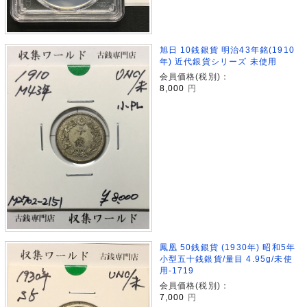
旭日 10銭銀貨 明治43年銘(1910
年) 近代銀貨シリーズ 未使用
会員価格(税別)：
8,000
円
鳳凰 50銭銀貨 (1930年) 昭和5年
小型五十銭銀貨/量目 4.95g/未使
用-1719
会員価格(税別)：
7,000
円