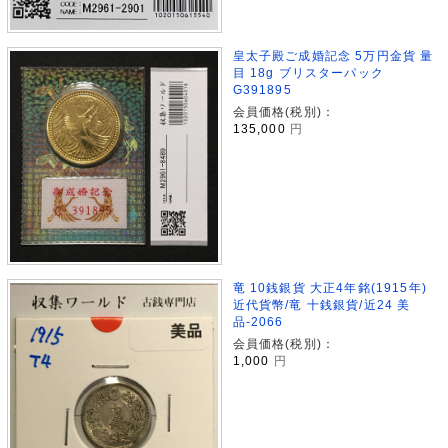
皇太子殿ご成婚記念 5万円金貨 量
目 18g ブリスターパック
G391895
会員価格(税別)：
135,000
円
竜 10銭銀貨 大正4年銘(1915年)
近代貨幣/竜 十銭銀貨/近24 美
品-2066
会員価格(税別)：
1,000
円