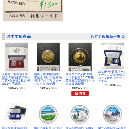
おすすめ商品
おすすめ商品一覧
2002FIFA 日韓ワール
昭和天皇様御在位60
ブリタニア金貨 100
天皇陛下御在位十年
ドカップ 記念金銀プ
年記念 10万円金貨 昭
ポンド金貨 2017年銘
記念 1万円金貨プルー
ルーフ貨幣 2枚セット
和62年銘 ブリスター
英国王立造幣局 1オン
フ貨+白銅貨 2枚組 平
完未品
パック入 未使用
ス金貨 未使用
成11年 完未品
355,000
円(税別)
430,000
660,000
458,000
円(税別)
円(税別)
円(税別)
日本国際博覧会記念
国立公園制度100周年
国立公園制度100周年
国立公園制度100周年