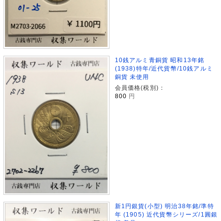
10銭アルミ青銅貨 昭和13年銘
(1938)特年/近代貨幣/10銭アルミ
銅貨 未使用
会員価格(税別)：
800
円
新1円銀貨(小型) 明治38年銘/準特
年 (1905) 近代貨幣シリーズ/1圓銀