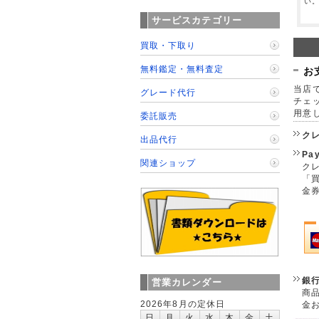
い
サービスカテゴリー
買取・下取り
無料鑑定・無料査定
お
当店で
グレード代行
チェ
用意
委託販売
ク
出品代行
Pa
関連ショップ
クレ
「
金
銀
営業カレンダー
商
2026年8月の定休日
金
日
月
火
水
木
金
土