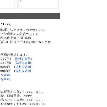
。
す。
について
利尊重と法令遵守を約束致します。
は下記理由のみ対応致します。
② 当店手違い ③ 偽物
後 3日以内にご連絡お願い致します。
て
お客様が選択します。
200円)
（
送料を表示
）
律360円)
（
送料を表示
）
律600円)
（
送料を表示
）
律900円)
（
送料を表示
）
料を表示
）
料を表示
）
て
者に配送をお願いしております。
急便、西濃運輸、その他
商品ページに表示しております。
証付書留便をお勧めしております。