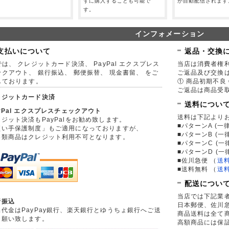
。
ずに購入することも可能で
が自動配信されます
す。
インフォメーション
支払いについて
返品・交換
は、 クレジットカード決済、 PayPal エクスプレス
当店は消費者権
ックアウト、 銀行振込、 郵便振替、 現金書留、 をご
ご返品及び交換
しております。
① 商品初期不良 
ご返品は商品受取
レジットカード決済
送料につい
yPal エクスプレスチェックアウト
送料は下記より
ジット決済もPayPalをお勧め致します。
■パターンA (一律
買い手保護制度」もご適用になっておりますが、
■パターンB (一
券類商品はクレジット利用不可となります。
■パターンC (一
■パターンD (一
■佐川急便
（
送
■送料無料
（
送
配送につい
当店では下記業
行振込
日本郵便、佐川
品代金はPayPay銀行、楽天銀行とゆうちょ銀行へご送
商品送料は全て
お願い致します。
高額商品には保