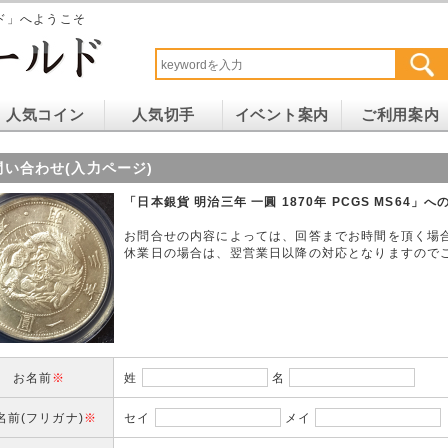
ド」へようこそ
人気コイン
人気切手
イベント案内
ご利用案内
問い合わせ(入力ページ)
「日本銀貨 明治三年 一圓 1870年 PCGS MS64」
お問合せの内容によっては、回答までお時間を頂く場
休業日の場合は、翌営業日以降の対応となりますので
お名前
※
姓
名
名前(フリガナ)
※
セイ
メイ