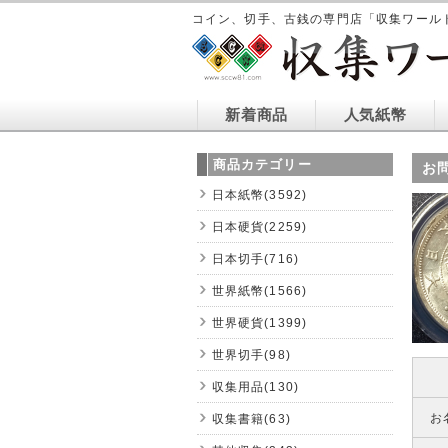
コイン、切手、古銭の専門店「収集ワール
新着商品
人気紙幣
商品カテゴリー
お
日本紙幣(3592)
日本硬貨(2259)
日本切手(716)
世界紙幣(1566)
世界硬貨(1399)
世界切手(98)
収集用品(130)
お
収集書籍(63)