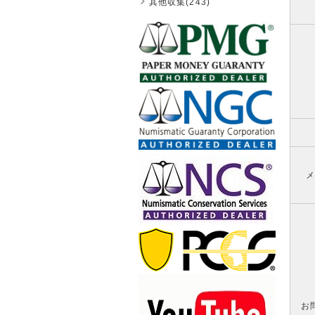
其他収集(243)
メ
お