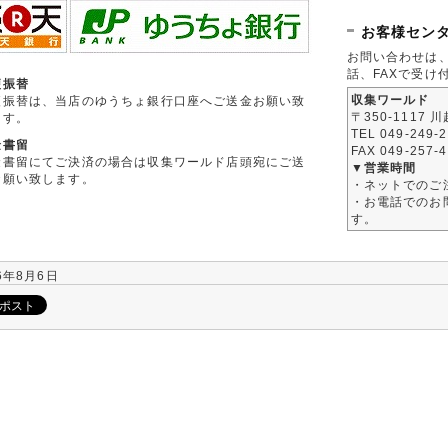
お客様セン
お問い合わせは
話、FAXで受け
便振替
収集ワールド
便振替は、当店のゆうちょ銀行口座へご送金お願い致
〒350-1117 
ます。
TEL 049-249-
金書留
FAX 049-257-
金書留にてご決済の場合は収集ワールド店頭宛にご送
▼営業時間
お願い致します。
・ネットでのご
・お電話でのお問
す。
6年8月6日