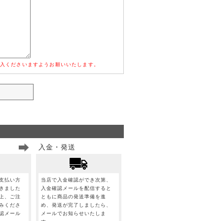
入くださいますようお願いいたします。
入金・発送
支払い方
当店で入金確認ができ次第、
きました
入金確認メールを配信すると
上、ご注
ともに商品の発送準備を進
みくださ
め、発送が完了しましたら、
認メール
メールでお知らせいたしま