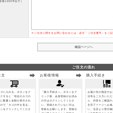
全角1000字以下）
※ご注文に関するお問い合わせには、必ず「ご注文番号」をご記
ご注文の流れ
注文
お客様情報
購入手続き
カゴに入れる」ボタンをク
「購入手続きへ」ボタンをク
お届け先の指定やお
ックすると「現在のカゴの
リック後、会員登録がお済み
法等をご入力いただ
」に数量と金額が表示され
の方はログインしてくださ
ら、内容をご確認の
すので「カゴの中を見る」
い。登録されていない方は、
文完了ページへお進
タンをクリックしてくださ
登録をお願いします。登録せ
い。当店より受付確