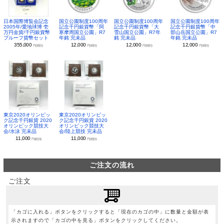
日本国際博覧会記念
国立公園制度100周年
国立公園制度100周年
国立公園制度100周年
2005年/愛地球博 壱
記念千円銀貨幣「阿
記念千円銀貨幣「大
記念千円銀貨幣「中
万円金貨/千円銀貨幣
寒摩周国立公園」R7
雪山国立公園」R7年
部山岳国立公園」R7
プルーフ貨幣セット
年銘 完未品
銘 完未品
年銘 完未品
355,000
12,000
12,000
12,000
円(税別)
円(税別)
円(税別)
円(税別)
東京2020オリンピッ
東京2020オリンピッ
ク記念千円銀貨 2020
ク記念千円銀貨 2020
オリンピック競技大
オリンピック競技大
会/水泳 完未品
会/陸上競技 完未品
11,000
11,000
円(税別)
円(税別)
ご注文の流れ
ご注文
「カゴに入れる」ボタンをクリックすると「現在のカゴの中」に数量と金額が表
示されますので「カゴの中を見る」ボタンをクリックしてください。