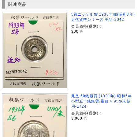
関連商品
5銭ニッケル貨 1933年銘(昭和8年)
近代貨幣シリーズ 美品-2042
会員価格(税別)：
300
円
鳳凰 50銭銀貨 (1931年) 昭和6年
小型五十銭銀貨/量目 4.95g/未使
用-1724
会員価格(税別)：
3,000
円