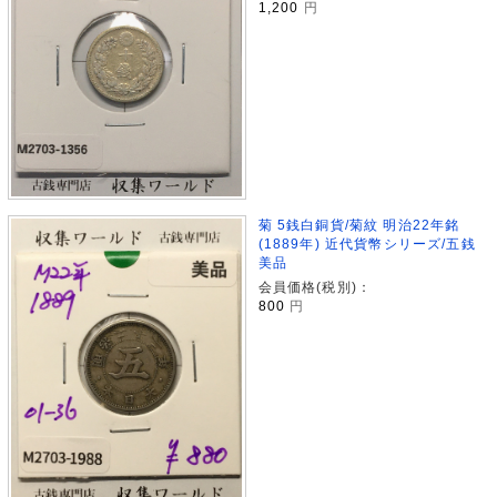
1,200
円
菊 5銭白銅貨/菊紋 明治22年銘
(1889年) 近代貨幣シリーズ/五銭
美品
会員価格(税別)：
800
円