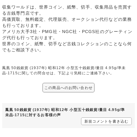
収集ワールドは、世界コイン、紙幣、切手、収集用品を売買す
る古銭専門店です。
高価買取、無料鑑定、代理販売、オークション代行などの業務
も行っております。
アメリカ大手3社・PMG社・NGC社・PCGS社のグレーティン
グ代行も行っております。
世界のコイン、紙幣、切手など古銭コレクションのことなら何
でもご相談下さい。
鳳凰 50銭銀貨 (1937年) 昭和12年 小型五十銭銀貨/量目 4.95g/準未
品-1715に関しての問合せは、下記より気軽にご連絡下さい。
この商品へのお問い合わせ
鳳凰 50銭銀貨 (1937年) 昭和12年 小型五十銭銀貨/量目 4.95g/準
未品-1715に対するお客様の声
新規コメントを書き込む