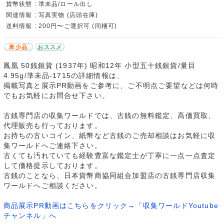
貨幣状態 : 準未品/ロール出し
関連情報 : 写真実物 (店頭在庫)
送料情報 : 200円〜ご選択可 (同梱可)
希少品
おススメ
鳳凰 50銭銀貨 (1937年) 昭和12年 小型五十銭銀貨/量目
4.95g/準未品-1715の詳細情報は、
掲載写真と展示PR動画をご参考に、ご不明点ご要望などは何時
でもお気軽にお問合せ下さい。
古銭専門店の収集ワールドでは、古銭の無料鑑定、高価買取、
代理販売も行っております。
お持ちの古いコイン、紙幣など古銭のご売却相談はお気軽に収
集ワールドへご連絡下さい。
古くても汚れていても経験豊富な鑑定士が丁寧に一点一点査定
して価格提示しております。
古銭のことなら、日本貨幣商協同組合加盟店の古銭専門店収集
ワールドへご相談ください。
商品展示PR動画はこちらをクリック→「収集ワールドYoutube
チャンネル」へ