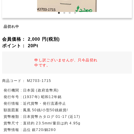
品切れ中
会員価格：
2,000
円(税別)
ポイント：
20
Pt
申し訳ございませんが、只今品切れ
中です。
商品コード：
M2703-1715
発行機関 : 日本国 (政府造幣局)
発行年号 : (1937年) 昭和12年銘
発行情報 : 近代貨幣・発行流通停止
額面図案 : 鳳凰 50銭/小型50銭銀貨/
貨幣種類 : 日本貨幣カタログ 01-17 (近17)
貨幣尺寸 : 直径約 23.5mm/量目は約 4.95g
貨幣情報 : 品位 銀720/銅280