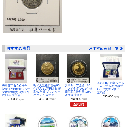
おすすめ商品
おすすめ商品一覧
2002FIFA 日韓ワール
昭和天皇様御在位60
ブリタニア金貨 100
天皇陛下御在位十年
ドカップ 記念金銀プ
年記念 10万円金貨 昭
ポンド金貨 2017年銘
記念 1万円金貨プルー
ルーフ貨幣 2枚セット
和62年銘 ブリスター
英国王立造幣局 1オン
フ貨+白銅貨 2枚組 平
完未品
パック入 未使用
ス金貨 未使用
成11年 完未品
355,000
円(税別)
430,000
660,000
458,000
円(税別)
円(税別)
円(税別)