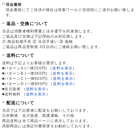
現金書留
現金書留にてご決済の場合は収集ワールド店頭宛にご送付お願い致しま
す。
返品・交換について
当店は消費者権利尊重と法令遵守を約束致します。
ご返品及び交換は下記理由のみ対応致します。
① 商品初期不良 ② 当店手違い ③ 偽物
ご返品は商品受取後 3日以内にご連絡お願い致します。
送料について
送料は下記よりお客様が選択します。
■パターンA (一律200円)
（
送料を表示
）
■パターンB (一律360円)
（
送料を表示
）
■パターンC (一律600円)
（
送料を表示
）
■パターンD (一律900円)
（
送料を表示
）
■佐川急便
（
送料を表示
）
■送料無料
（
送料を表示
）
配送について
当店では下記業者に配送をお願いしております。
日本郵便、佐川急便、西濃運輸、その他
商品送料は全て商品ページに表示しております。
高額商品には保証付書留便をお勧めしております。