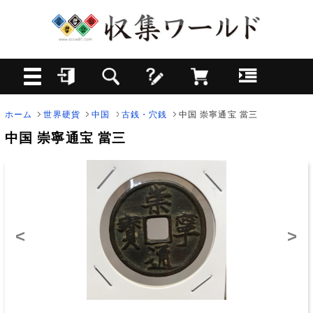
ホーム
世界硬貨
中国
古銭・穴銭
中国 崇寧通宝 當三
中国 崇寧通宝 當三
<
>