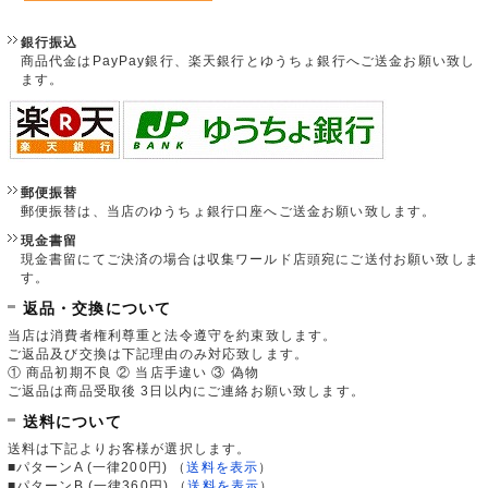
銀行振込
商品代金はPayPay銀行、楽天銀行とゆうちょ銀行へご送金お願い致し
ます。
郵便振替
郵便振替は、当店のゆうちょ銀行口座へご送金お願い致します。
現金書留
現金書留にてご決済の場合は収集ワールド店頭宛にご送付お願い致しま
す。
返品・交換について
当店は消費者権利尊重と法令遵守を約束致します。
ご返品及び交換は下記理由のみ対応致します。
① 商品初期不良 ② 当店手違い ③ 偽物
ご返品は商品受取後 3日以内にご連絡お願い致します。
送料について
送料は下記よりお客様が選択します。
■パターンA (一律200円)
（
送料を表示
）
■パターンB (一律360円)
（
送料を表示
）