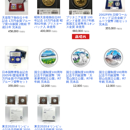
2002FIFA 日韓ワール
昭和天皇様御在位60
ブリタニア金貨 100
天皇陛下御在位十年
ドカップ 記念金銀プ
年記念 10万円金貨 昭
ポンド金貨 2017年銘
記念 1万円金貨プルー
ルーフ貨幣 2枚セット
和62年銘 ブリスター
英国王立造幣局 1オン
フ貨+白銅貨 2枚組 平
完未品
パック入 未使用
ス金貨 未使用
成11年 完未品
355,000
円(税別)
430,000
660,000
458,000
円(税別)
円(税別)
円(税別)
日本国際博覧会記念
国立公園制度100周年
国立公園制度100周年
国立公園制度100周年
2005年/愛地球博 壱
記念千円銀貨幣「阿
記念千円銀貨幣「大
記念千円銀貨幣「中
万円金貨/千円銀貨幣
寒摩周国立公園」R7
雪山国立公園」R7年
部山岳国立公園」R7
プルーフ貨幣セット
年銘 完未品
銘 完未品
年銘 完未品
355,000
12,000
12,000
12,000
円(税別)
円(税別)
円(税別)
円(税別)
東京2020オリンピッ
東京2020オリンピッ
ク記念千円銀貨 2020
ク記念千円銀貨 2020