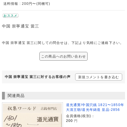
送料情報 : 200円〜(同梱可)
おススメ
中国 崇寧通宝 當三
中国 崇寧通宝 當三に関しての問合せは、下記より気軽にご連絡下さい。
この商品へのお問い合わせ
中国 崇寧通宝 當三に対するお客様の声
新規コメントを書き込む
関連商品
道光通寳/中国穴銭 1821〜1850年
大清王朝/道光年鋳造 並品-2856
会員価格(税別)：
200
円