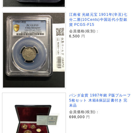
江南省 光緒元宝 1901年(辛丑)七
分二厘(10Cents)中国近代小型銀
貨 PCGS-F15
会員価格(税別)：
6,500
円
パンダ金貨 1987年銘 P版プルーフ
5枚セット 木箱&保証証書付き 完
未品
会員価格(税別)：
698,000
円