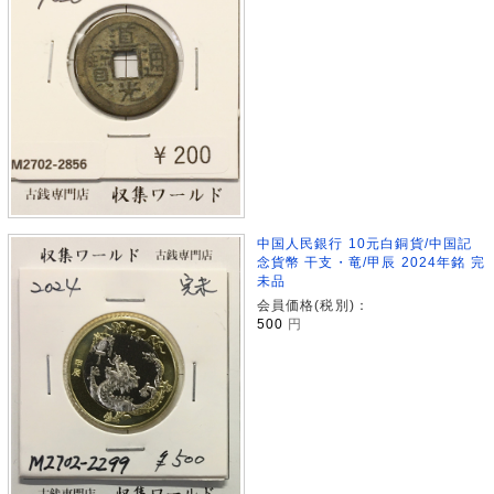
中国人民銀行 10元白銅貨/中国記
念貨幣 干支・竜/甲辰 2024年銘 完
未品
会員価格(税別)：
500
円