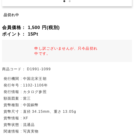
品切れ中
会員価格：
1,500
円(税別)
ポイント：
15
Pt
申し訳ございませんが、只今品切れ
中です。
商品コード：
D1991-1099
発行機関 : 中国北宋王朝
発行年号 : 1102-1106年
発行情報 : カタログ参照
額面図案 : 當三
貨幣種類 : 中国銅幣
貨幣尺寸 : 直径 34.15mm、重さ 13.05g
貨幣情報 : XF
貨幣状態 : 流通品
関連情報 : 写真実物