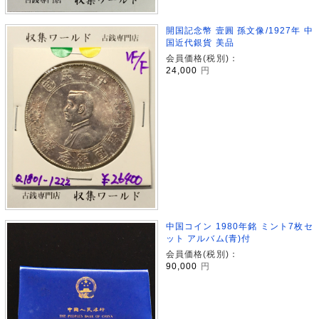
開国記念幣 壹圓 孫文像/1927年 中
国近代銀貨 美品
会員価格(税別)：
24,000
円
中国コイン 1980年銘 ミント7枚セ
ット アルバム(青)付
会員価格(税別)：
90,000
円