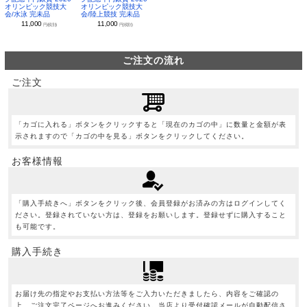
オリンピック競技大
オリンピック競技大
会/水泳 完未品
会/陸上競技 完未品
11,000
11,000
円(税別)
円(税別)
ご注文の流れ
ご注文
「カゴに入れる」ボタンをクリックすると「現在のカゴの中」に数量と金額が表
示されますので「カゴの中を見る」ボタンをクリックしてください。
お客様情報
「購入手続きへ」ボタンをクリック後、会員登録がお済みの方はログインしてく
ださい。登録されていない方は、登録をお願いします。登録せずに購入すること
も可能です。
購入手続き
お届け先の指定やお支払い方法等をご入力いただきましたら、内容をご確認の
上、ご注文完了ページへお進みください。当店より受付確認メールが自動配信さ