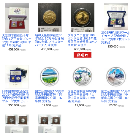
2002FIFA 日韓ワール
昭和天皇様御在位60
ブリタニア金貨 100
天皇陛下御在位十年
ドカップ 記念金銀プ
年記念 10万円金貨 昭
ポンド金貨 2017年銘
記念 1万円金貨プルー
ルーフ貨幣 2枚セット
和62年銘 ブリスター
英国王立造幣局 1オン
フ貨+白銅貨 2枚組 平
完未品
パック入 未使用
ス金貨 未使用
成11年 完未品
355,000
円(税別)
430,000
660,000
458,000
円(税別)
円(税別)
円(税別)
日本国際博覧会記念
国立公園制度100周年
国立公園制度100周年
国立公園制度100周年
2005年/愛地球博 壱
記念千円銀貨幣「阿
記念千円銀貨幣「大
記念千円銀貨幣「中
万円金貨/千円銀貨幣
寒摩周国立公園」R7
雪山国立公園」R7年
部山岳国立公園」R7
プルーフ貨幣セット
年銘 完未品
銘 完未品
年銘 完未品
355,000
12,000
12,000
12,000
円(税別)
円(税別)
円(税別)
円(税別)