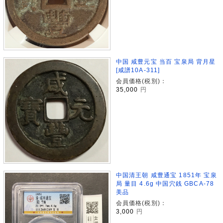
中国 咸豊元宝 当百 宝泉局 背月星
[咸譜10A-311]
会員価格(税別)：
35,000
円
中国清王朝 咸豊通宝 1851年 宝泉
局 量目 4.6g 中国穴銭 GBCA-78
美品
会員価格(税別)：
3,000
円