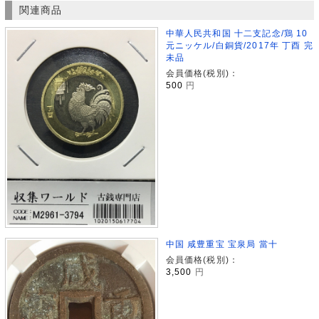
関連商品
中華人民共和国 十二支記念/鶏 10
元ニッケル/白銅貨/2017年 丁酉 完
未品
会員価格(税別)：
500
円
中国 咸豊重宝 宝泉局 當十
会員価格(税別)：
3,500
円