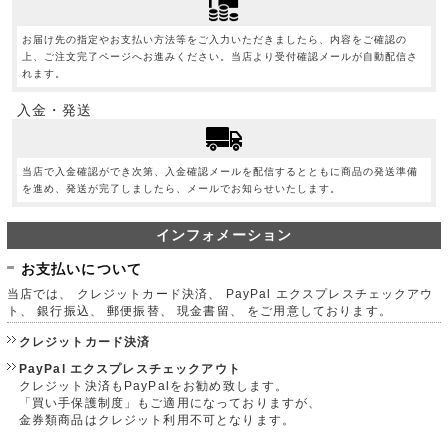
お届け先の指定やお支払い方法等をご入力いただきましたら、内容をご確認の
上、ご注文完了ページへお進みください。当店より受付確認メールが自動配信さ
れます。
入金・発送
当店で入金確認ができ次第、入金確認メールを配信するとともに商品の発送準備
を進め、発送が完了しましたら、メールでお知らせいたします。
インフォメーション
お支払いについて
当店では、 クレジットカード決済、 PayPal エクスプレスチェックアウ
ト、 銀行振込、 郵便振替、 現金書留、 をご用意しております。
クレジットカード決済
PayPal エクスプレスチェックアウト
クレジット決済もPayPalをお勧め致します。
「買い手保護制度」もご適用になっておりますが、
金券類商品はクレジット利用不可となります。