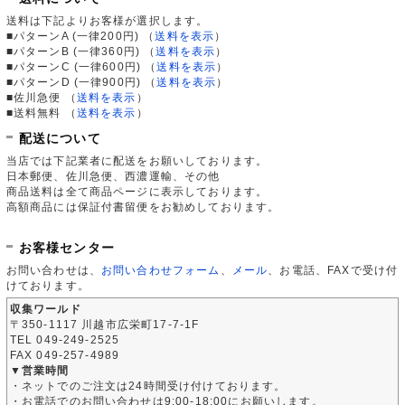
送料は下記よりお客様が選択します。
■パターンA (一律200円)
（
送料を表示
）
■パターンB (一律360円)
（
送料を表示
）
■パターンC (一律600円)
（
送料を表示
）
■パターンD (一律900円)
（
送料を表示
）
■佐川急便
（
送料を表示
）
■送料無料
（
送料を表示
）
配送について
当店では下記業者に配送をお願いしております。
日本郵便、佐川急便、西濃運輸、その他
商品送料は全て商品ページに表示しております。
高額商品には保証付書留便をお勧めしております。
お客様センター
お問い合わせは、
お問い合わせフォーム
、
メール
、お電話、FAXで受け付
けております。
収集ワールド
〒350-1117 川越市広栄町17-7-1F
TEL 049-249-2525
FAX 049-257-4989
▼営業時間
・ネットでのご注文は24時間受け付けております。
・お電話でのお問い合わせは9:00-18:00にお願いします。