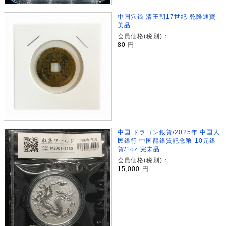
中国穴銭 清王朝17世紀 乾隆通寶
美品
会員価格(税別)：
80
円
中国 ドラゴン銀貨/2025年 中国人
民銀行 中国龍銀質記念幣 10元銀
貨/1oz 完未品
会員価格(税別)：
15,000
円