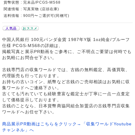
貨幣状態 : 完未品/PCGS-MS68
関連情報 : 写真実物 (店頭在庫)
送料情報 : 900円〜ご選択可(同梱可)
人気品
おススメ
中国人民銀行 100元パンダ金貨 1987年Y版 1oz純金/プルーフ
仕様 PCGS-MS68の詳細は、
掲載写真と展示PR動画をご参考に、ご不明点ご要望は何時でも
お気軽にお問合せ下さい。
古銭専門店の収集ワールドでは、古銭の無料鑑定、高価買取、
代理販売も行っております。
お持ちの古いコイン、紙幣など古銭のご売却相談はお気軽に収
集ワールドへご連絡下さい。
古くても汚れていても経験豊富な鑑定士が丁寧に一点一点査定
して価格提示しております。
古銭のことなら、日本貨幣商協同組合加盟店の古銭専門店収集
ワールドへお任せ下さい。
商品展示PR動画はこちらをクリック→「収集ワールドYoutube
チャンネル」へ