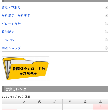
買取・下取り
無料鑑定・無料査定
グレード代行
委託販売
出品代行
関連ショップ
営業カレンダー
2026年8月の定休日
日
月
火
水
木
金
土
1