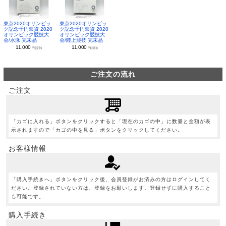
東京2020オリンピッ
東京2020オリンピッ
ク記念千円銀貨 2020
ク記念千円銀貨 2020
オリンピック競技大
オリンピック競技大
会/水泳 完未品
会/陸上競技 完未品
11,000
11,000
円(税別)
円(税別)
ご注文の流れ
ご注文
「カゴに入れる」ボタンをクリックすると「現在のカゴの中」に数量と金額が表
示されますので「カゴの中を見る」ボタンをクリックしてください。
お客様情報
「購入手続きへ」ボタンをクリック後、会員登録がお済みの方はログインしてく
ださい。登録されていない方は、登録をお願いします。登録せずに購入すること
も可能です。
購入手続き