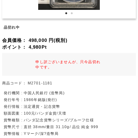
品切れ中
会員価格：
498,000
円(税別)
ポイント：
4,980
Pt
申し訳ございませんが、只今品切れ
中です。
商品コード：
M2701-1181
発行機関 : 中国人民銀行 (造幣局)
発行年号 : 1986年銘版(発行)
発行情報 : 法定通貨・記念貨幣
額面図案 : 100元/パンダ金貨/天壇
貨幣種類 : パンダ記念貨幣シリーズ/プルーフ仕様
貨幣尺寸 : 直径 38mm/量目 31.10g/ 品位 純金 999
貨幣情報 : Yマーク/深?造幣局