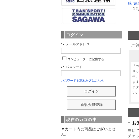
銘 完
12
ログイン
メールアドレス
ご
コンピューターに記憶する
「
パスワード
リ
中
パスワードを忘れた方はこちら
ま
ボ
い
現在のカゴの中
お
▼カート内に商品はございませ
当店で
ん。
チェ