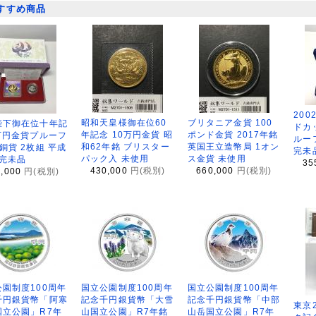
すすめ商品
200
昭和天皇様御在位60
ブリタニア金貨 100
陛下御在位十年記
ドカ
年記念 10万円金貨 昭
ポンド金貨 2017年銘
万円金貨プルーフ
ルー
和62年銘 ブリスター
英国王立造幣局 1オン
銅貨 2枚組 平成
完未
パック入 未使用
ス金貨 未使用
 完未品
35
430,000
円(税別)
660,000
円(税別)
8,000
円(税別)
園制度100周年
国立公園制度100周年
国立公園制度100周年
千円銀貨幣「阿寒
記念千円銀貨幣「大雪
記念千円銀貨幣「中部
東京
国立公園」R7年
山国立公園」R7年銘
山岳国立公園」R7年