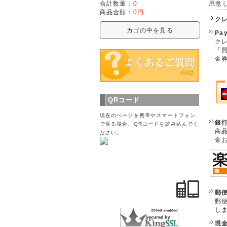
用意
合計数量：
0
商品金額：
0円
ク
カゴの中を見る
Pa
クレ
「
金
QRコード
現在のページを携帯やスマートフォン
銀
で見る場合、QRコードを読み込んでく
商
ださい。
金
郵
郵
し
現