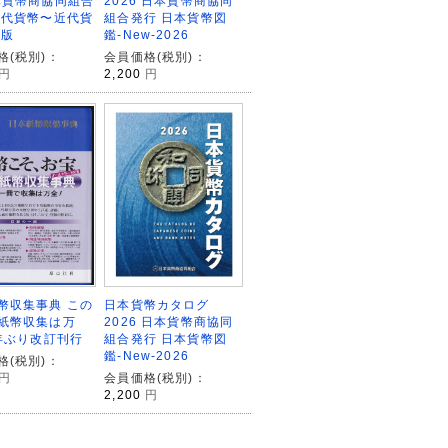
2026 日本貨幣商協同
本貨幣商協同組合
組合発行 日本貨幣図
古代貨幣〜近代貨
鑑-New-2026
和版
会員価格(税別)：
格(税別)：
2,200
円
円
日本貨幣カタログ
幣収集事典 この
2026 日本貨幣商協同
紙幣収集は万
組合発行 日本貨幣図
0年ぶり改訂刊行
鑑-New-2026
格(税別)：
会員価格(税別)：
円
2,200
円