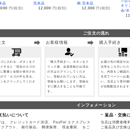
ク記
未品
完未品
銘 完未品
オリ
,000
円(税別)
12,000
円(税別)
12,000
円(税別)
会/
1
ご注文の流れ
注文
お客様情報
購入手続き
カゴに入れる」ボタンをク
「購入手続きへ」ボタンをク
お届け先の指定やお
ックすると「現在のカゴの
リック後、会員登録がお済み
法等をご入力いただ
」に数量と金額が表示され
の方はログインしてくださ
ら、内容をご確認の
すので「カゴの中を見る」
い。登録されていない方は、
文完了ページへお進
タンをクリックしてくださ
登録をお願いします。登録せ
い。当店より受付確
。
ずに購入することも可能で
が自動配信されます
す。
インフォメーション
支払いについて
返品・交換
は、 クレジットカード決済、 PayPal エクスプレス
当店は消費者権
ックアウト、 銀行振込、 郵便振替、 現金書留、 をご
ご返品及び交換