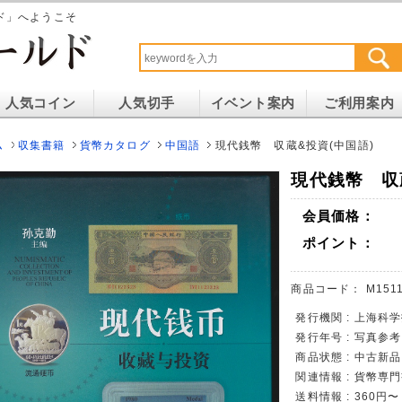
ド」へようこそ
人気コイン
人気切手
イベント案内
ご利用案内
ム
収集書籍
貨幣カタログ
中国語
現代銭幣 収蔵&投資(中国語)
現代銭幣 収
会員価格：
ポイント：
商品コード：
M1511
発行機関 : 上海科
発行年号 : 写真参考
商品状態 : 中古新品
関連情報 : 貨幣専
送料情報 : 360円〜