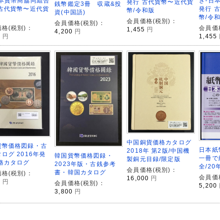
日本貨幣商協同組合
き-日
発行 古代貨幣〜近代貨
銭幣鑑定3冊 収蔵&投
 古代貨幣〜近代貨
発行 
幣/令和版
資(中国語)
幣/令
会員価格(税別)：
会員価格(税別)：
格(税別)：
会員価
1,455
円
4,200
円
5
円
1,455
中国銅貨価格カタログ
貨幣価格図録・古
日本紙
2018年 第2版/中国機
ログ 2016年発
韓国貨幣価格図録・
一冊で
製銅元目録/限定版
価格カタログ
2023年版・古銭参考
全/2
会員価格(税別)：
書・韓国カタログ
格(税別)：
会員価
16,000
円
0
円
会員価格(税別)：
5,200
3,800
円