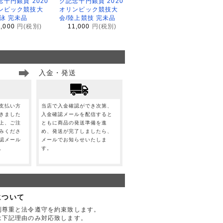
念千円銀貨 2020
ク記念千円銀貨 2020
ンピック競技大
オリンピック競技大
水泳 完未品
会/陸上競技 完未品
1,000
円(税別)
11,000
円(税別)
入金・発送
支払い方
当店で入金確認ができ次第、
きました
入金確認メールを配信すると
上、ご注
ともに商品の発送準備を進
みくださ
め、発送が完了しましたら、
認メール
メールでお知らせいたしま
。
す。
について
利尊重と法令遵守を約束致します。
は下記理由のみ対応致します。