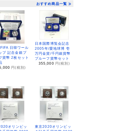
おすすめ商品一覧
日本国際博覧会記念
2FIFA 日韓ワール
2005年/愛地球博 壱
ップ 記念金銀プ
万円金貨/千円銀貨幣
フ貨幣 2枚セット
プルーフ貨幣セット
品
355,000
円(税別)
5,000
円(税別)
2020オリンピッ
東京2020オリンピッ