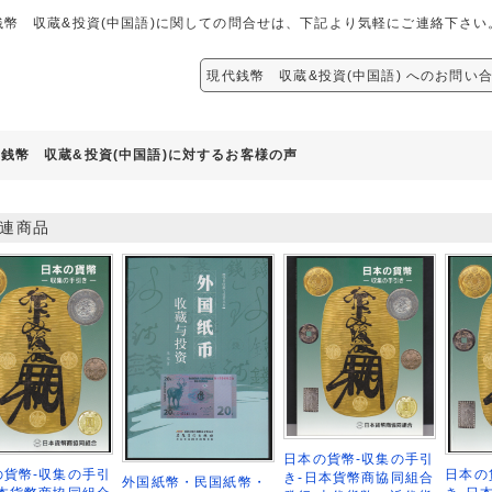
銭幣 収蔵&投資(中国語)に関しての問合せは、下記より気軽にご連絡下さい
現代銭幣 収蔵&投資(中国語) へのお問い
銭幣 収蔵&投資(中国語)に対するお客様の声
連商品
日本の貨幣-収集の手引
の貨幣-収集の手引
日本の
き-日本貨幣商協同組合
外国紙幣・民国紙幣・