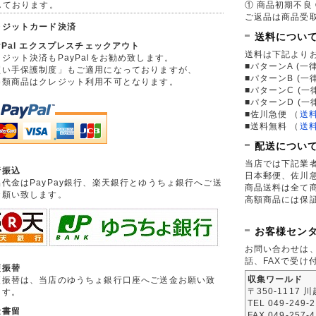
しております。
① 商品初期不良 
ご返品は商品受取
レジットカード決済
送料につい
yPal エクスプレスチェックアウト
送料は下記より
ジット決済もPayPalをお勧め致します。
■パターンA (一律
買い手保護制度」もご適用になっておりますが、
■パターンB (一
券類商品はクレジット利用不可となります。
■パターンC (一
■パターンD (一
■佐川急便
（
送
■送料無料
（
送
配送につい
当店では下記業
行振込
日本郵便、佐川
品代金はPayPay銀行、楽天銀行とゆうちょ銀行へご送
商品送料は全て
お願い致します。
高額商品には保
お客様セン
お問い合わせは
話、FAXで受け
便振替
収集ワールド
便振替は、当店のゆうちょ銀行口座へご送金お願い致
〒350-1117 
ます。
TEL 049-249-
金書留
FAX 049-257-