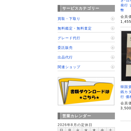
き-
発行
サービスカテゴリー
幣
会員価
買取・下取り
1,45
無料鑑定・無料査定
グレード代行
委託販売
出品代行
関連ショップ
韓国
銭カタ
行 
会員価
3,50
営業カレンダー
2026年8月の定休日
日
月
火
水
木
金
土