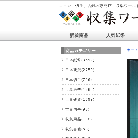
コイン、切手、古銭の専門店「収集ワール
新着商品
人気紙幣
ホー
商品カテゴリー
日本紙幣(3592)
日本硬貨(2259)
日本切手(716)
世界紙幣(1566)
世界硬貨(1399)
世界切手(98)
収集用品(130)
収集書籍(63)