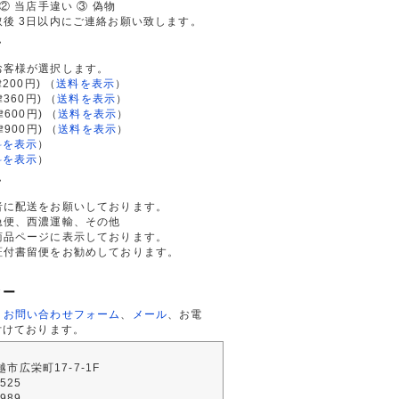
② 当店手違い ③ 偽物
後 3日以内にご連絡お願い致します。
て
お客様が選択します。
200円)
（
送料を表示
）
律360円)
（
送料を表示
）
律600円)
（
送料を表示
）
律900円)
（
送料を表示
）
料を表示
）
料を表示
）
て
者に配送をお願いしております。
急便、西濃運輸、その他
商品ページに表示しております。
証付書留便をお勧めしております。
ター
、
お問い合わせフォーム
、
メール
、お電
付けております。
川越市広栄町17-7-1F
2525
4989