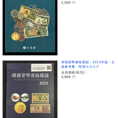
2,500
円
韓国貨幣価格図録・2023年版・古
銭参考書・韓国カタログ
会員価格(税別)：
3,800
円