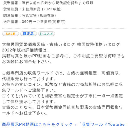
貨幣情報 : 近代以前の穴銭から現代記念貨幣まで収録
貨幣状態 : 未使用新品 (2022年版)
関連情報 : 写真実物 (店頭在庫)
送料情報 : 360円〜ご選択可(同梱可)
SALE
限定品
おススメ
大韓民国貨幣価格図録・古銭カタログ 韓国貨幣価格カタログ
2022年版の詳細情報は、
掲載写真と展示PR動画をご参考に、ご不明点ご要望は何時でも
お気軽にお問合せ下さい。
古銭専門店の収集ワールドでは、古銭の無料鑑定、高価買取、
代理販売も行っております。
お持ちの古いコイン、紙幣など古銭のご売却相談はお気軽に収
集ワールドへご連絡下さい。
古くても汚れていても経験豊富な鑑定士が丁寧に一点一点査定
して価格提示しております。
古銭のことなら、日本貨幣商協同組合加盟店の古銭専門収集ワ
ールドへお任せ下さい。
商品展示PR動画はこちらをクリック→「収集ワールドYoutube