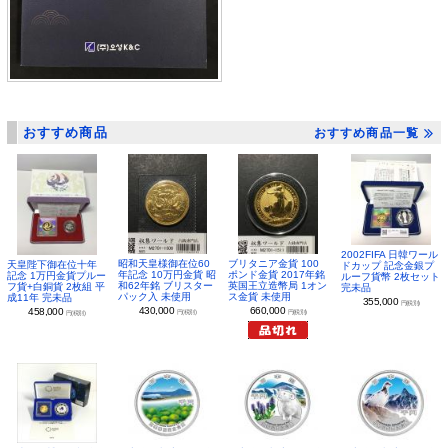
おすすめ商品
おすすめ商品一覧
2002FIFA 日韓ワール
昭和天皇様御在位60
ブリタニア金貨 100
天皇陛下御在位十年
ドカップ 記念金銀プ
年記念 10万円金貨 昭
ポンド金貨 2017年銘
記念 1万円金貨プルー
ルーフ貨幣 2枚セット
和62年銘 ブリスター
英国王立造幣局 1オン
フ貨+白銅貨 2枚組 平
完未品
パック入 未使用
ス金貨 未使用
成11年 完未品
355,000
円(税別)
430,000
660,000
458,000
円(税別)
円(税別)
円(税別)