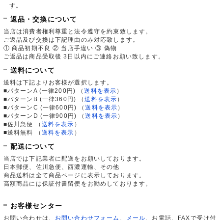
す。
返品・交換について
当店は消費者権利尊重と法令遵守を約束致します。
ご返品及び交換は下記理由のみ対応致します。
① 商品初期不良 ② 当店手違い ③ 偽物
ご返品は商品受取後 3日以内にご連絡お願い致します。
送料について
送料は下記よりお客様が選択します。
■パターンA (一律200円)
（
送料を表示
）
■パターンB (一律360円)
（
送料を表示
）
■パターンC (一律600円)
（
送料を表示
）
■パターンD (一律900円)
（
送料を表示
）
■佐川急便
（
送料を表示
）
■送料無料
（
送料を表示
）
配送について
当店では下記業者に配送をお願いしております。
日本郵便、佐川急便、西濃運輸、その他
商品送料は全て商品ページに表示しております。
高額商品には保証付書留便をお勧めしております。
お客様センター
お問い合わせは、
お問い合わせフォーム
、
メール
、お電話、FAXで受け付