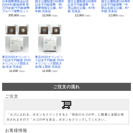
日本国際博覧会記念
国立公園制度100周年
国立公園制度100周年
国立公園制度100周年
2005年/愛地球博 壱
記念千円銀貨幣「阿
記念千円銀貨幣「大
記念千円銀貨幣「中
万円金貨/千円銀貨幣
寒摩周国立公園」R7
雪山国立公園」R7年
部山岳国立公園」R7
プルーフ貨幣セット
年銘 完未品
銘 完未品
年銘 完未品
355,000
12,000
12,000
12,000
円(税別)
円(税別)
円(税別)
円(税別)
東京2020オリンピッ
東京2020オリンピッ
ク記念千円銀貨 2020
ク記念千円銀貨 2020
オリンピック競技大
オリンピック競技大
会/水泳 完未品
会/陸上競技 完未品
11,000
11,000
円(税別)
円(税別)
ご注文の流れ
ご注文
「カゴに入れる」ボタンをクリックすると「現在のカゴの中」に数量と金額が表
示されますので「カゴの中を見る」ボタンをクリックしてください。
お客様情報