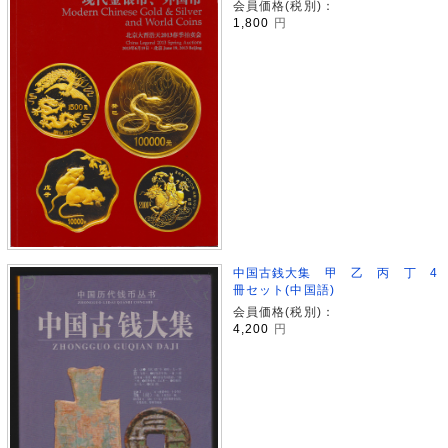
会員価格(税別)：
1,800
円
中国古銭大集 甲 乙 丙 丁 4
冊セット(中国語)
会員価格(税別)：
4,200
円