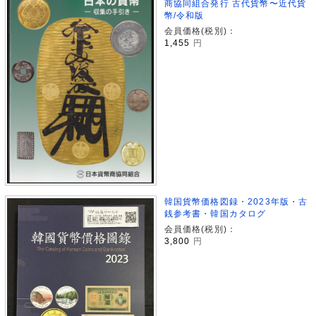
商協同組合発行 古代貨幣〜近代貨
幣/令和版
会員価格(税別)：
1,455
円
韓国貨幣価格図録・2023年版・古
銭参考書・韓国カタログ
会員価格(税別)：
3,800
円