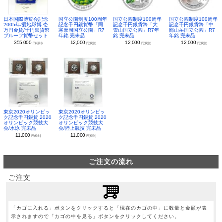
日本国際博覧会記念
国立公園制度100周年
国立公園制度100周年
国立公園制度100周年
2005年/愛地球博 壱
記念千円銀貨幣「阿
記念千円銀貨幣「大
記念千円銀貨幣「中
万円金貨/千円銀貨幣
寒摩周国立公園」R7
雪山国立公園」R7年
部山岳国立公園」R7
プルーフ貨幣セット
年銘 完未品
銘 完未品
年銘 完未品
355,000
12,000
12,000
12,000
円(税別)
円(税別)
円(税別)
円(税別)
東京2020オリンピッ
東京2020オリンピッ
ク記念千円銀貨 2020
ク記念千円銀貨 2020
オリンピック競技大
オリンピック競技大
会/水泳 完未品
会/陸上競技 完未品
11,000
11,000
円(税別)
円(税別)
ご注文の流れ
ご注文
「カゴに入れる」ボタンをクリックすると「現在のカゴの中」に数量と金額が表
示されますので「カゴの中を見る」ボタンをクリックしてください。