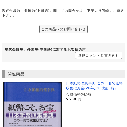
現代金銀幣、外国幣(中国語)に関しての問合せは、下記より気軽にご連絡
下さい。
この商品へのお問い合わせ
現代金銀幣、外国幣(中国語)に対するお客様の声
新規コメントを書き込む
関連商品
日本紙幣収集事典 この一冊で紙幣
収集は万全/20年ぶり改訂刊行
会員価格(税別)：
5,200
円