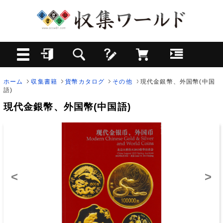
ホーム
収集書籍
貨幣カタログ
その他
現代金銀幣、外国幣(中国
語)
現代金銀幣、外国幣(中国語)
<
>