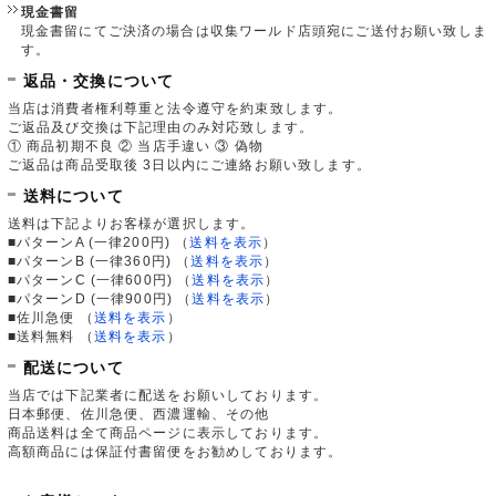
現金書留
現金書留にてご決済の場合は収集ワールド店頭宛にご送付お願い致しま
す。
返品・交換について
当店は消費者権利尊重と法令遵守を約束致します。
ご返品及び交換は下記理由のみ対応致します。
① 商品初期不良 ② 当店手違い ③ 偽物
ご返品は商品受取後 3日以内にご連絡お願い致します。
送料について
送料は下記よりお客様が選択します。
■パターンA (一律200円)
（
送料を表示
）
■パターンB (一律360円)
（
送料を表示
）
■パターンC (一律600円)
（
送料を表示
）
■パターンD (一律900円)
（
送料を表示
）
■佐川急便
（
送料を表示
）
■送料無料
（
送料を表示
）
配送について
当店では下記業者に配送をお願いしております。
日本郵便、佐川急便、西濃運輸、その他
商品送料は全て商品ページに表示しております。
高額商品には保証付書留便をお勧めしております。