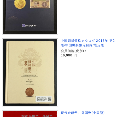
中国銅貨価格カタログ 2018年 第2
版/中国機製銅元目録/限定版
会員価格(税別)：
16,000
円
現代金銀幣、外国幣(中国語)