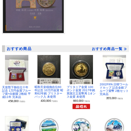
おすすめ商品
おすすめ商品一覧
2002FIFA 日韓ワール
昭和天皇様御在位60
ブリタニア金貨 100
天皇陛下御在位十年
ドカップ 記念金銀プ
年記念 10万円金貨 昭
ポンド金貨 2017年銘
記念 1万円金貨プルー
ルーフ貨幣 2枚セット
和62年銘 ブリスター
英国王立造幣局 1オン
フ貨+白銅貨 2枚組 平
完未品
パック入 未使用
ス金貨 未使用
成11年 完未品
355,000
円(税別)
430,000
660,000
458,000
円(税別)
円(税別)
円(税別)