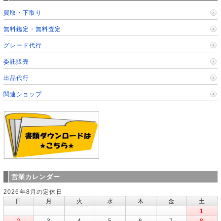
買取・下取り
無料鑑定・無料査定
グレード代行
委託販売
出品代行
関連ショップ
営業カレンダー
2026年8月の定休日
日
月
火
水
木
金
土
1
2
3
4
5
6
7
8