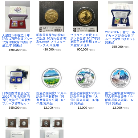
2002FIFA 日韓ワール
昭和天皇様御在位60
ブリタニア金貨 100
天皇陛下御在位十年
ドカップ 記念金銀プ
年記念 10万円金貨 昭
ポンド金貨 2017年銘
記念 1万円金貨プルー
ルーフ貨幣 2枚セット
和62年銘 ブリスター
英国王立造幣局 1オン
フ貨+白銅貨 2枚組 平
完未品
パック入 未使用
ス金貨 未使用
成11年 完未品
355,000
円(税別)
430,000
660,000
458,000
円(税別)
円(税別)
円(税別)
日本国際博覧会記念
国立公園制度100周年
国立公園制度100周年
国立公園制度100周年
2005年/愛地球博 壱
記念千円銀貨幣「阿
記念千円銀貨幣「大
記念千円銀貨幣「中
万円金貨/千円銀貨幣
寒摩周国立公園」R7
雪山国立公園」R7年
部山岳国立公園」R7
プルーフ貨幣セット
年銘 完未品
銘 完未品
年銘 完未品
355,000
12,000
12,000
12,000
円(税別)
円(税別)
円(税別)
円(税別)