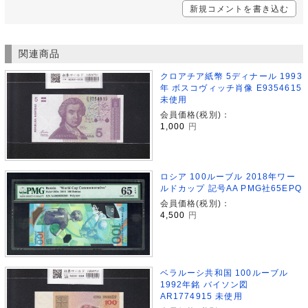
新規コメントを書き込む
関連商品
クロアチア紙幣 5ディナール 1993
年 ボスコヴィッチ肖像 E9354615
未使用
会員価格(税別)：
1,000
円
ロシア 100ルーブル 2018年ワー
ルドカップ 記号AA PMG社65EPQ
会員価格(税別)：
4,500
円
ベラルーシ共和国 100ルーブル
1992年銘 バイソン図
AR1774915 未使用