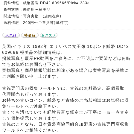
貨幣情報 : 紙幣番号 DD42 609666/Pick# 383a
貨幣状態 : 未使用〜極美品
関連情報 : 写真実物 (店頭在庫)
送料情報 : 200円〜ご選択可(同梱可)
人気品
特価品
おススメ
英国/イギリス 1992年 エリザベス女王像 10ポンド紙幣 DD42
609666 極美品の詳細情報は、
掲載写真と展示PR動画をご参考に、ご不明点ご要望などは何時
でもお気軽にお問合せ下さい。
実物写真と商品情報記載に相違がある場合は実物写真を基準に
ご判断お願い申し上げます。
古銭専門店の収集ワールドでは、古銭の無料鑑定、高価買取、
代理販売も行っております。
お持ちの古いコイン、紙幣など古銭のご売却相談はお気軽に収
集ワールドへご連絡下さい。
古くても汚れていても経験豊富な鑑定士が丁寧に一点一点査定
して価格提示しております。
古銭のことなら、日本貨幣商協同組合加盟店の古銭専門店収集
ワールドへご相談ください。