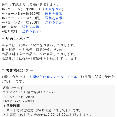
送料は下記よりお客様が選択します。
■パターンA (一律200円)
（
送料を表示
）
■パターンB (一律360円)
（
送料を表示
）
■パターンC (一律600円)
（
送料を表示
）
■パターンD (一律900円)
（
送料を表示
）
■佐川急便
（
送料を表示
）
■送料無料
（
送料を表示
）
配送について
当店では下記業者に配送をお願いしております。
日本郵便、佐川急便、西濃運輸、その他
商品送料は全て商品ページに表示しております。
高額商品には保証付書留便をお勧めしております。
お客様センター
お問い合わせは、
お問い合わせフォーム
、
メール
、お電話、FAXで受け付
けております。
収集ワールド
〒350-1117 川越市広栄町17-7-1F
TEL 049-249-2525
FAX 049-257-4989
▼営業時間
・ネットでのご注文は24時間受け付けております。
・お電話でのお問い合わせは9:00-18:00にお願いします。