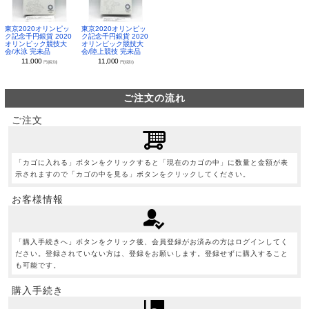
東京2020オリンピッ
東京2020オリンピッ
ク記念千円銀貨 2020
ク記念千円銀貨 2020
オリンピック競技大
オリンピック競技大
会/水泳 完未品
会/陸上競技 完未品
11,000
11,000
円(税別)
円(税別)
ご注文の流れ
ご注文
「カゴに入れる」ボタンをクリックすると「現在のカゴの中」に数量と金額が表
示されますので「カゴの中を見る」ボタンをクリックしてください。
お客様情報
「購入手続きへ」ボタンをクリック後、会員登録がお済みの方はログインしてく
ださい。登録されていない方は、登録をお願いします。登録せずに購入すること
も可能です。
購入手続き