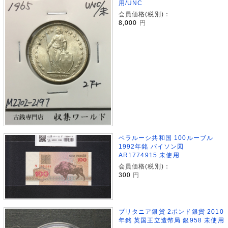
用/UNC
会員価格(税別)：
8,000
円
ベラルーシ共和国 100ルーブル
1992年銘 バイソン図
AR1774915 未使用
会員価格(税別)：
300
円
ブリタニア銀貨 2ポンド銀貨 2010
年銘 英国王立造幣局 銀958 未使用