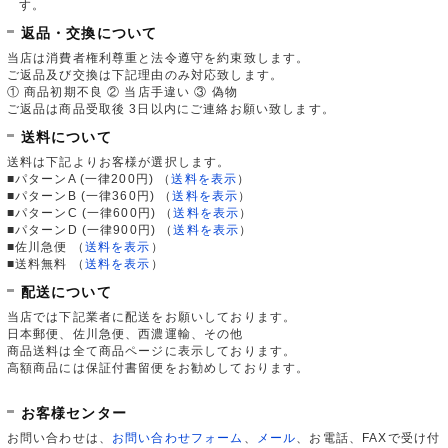
す。
返品・交換について
当店は消費者権利尊重と法令遵守を約束致します。
ご返品及び交換は下記理由のみ対応致します。
① 商品初期不良 ② 当店手違い ③ 偽物
ご返品は商品受取後 3日以内にご連絡お願い致します。
送料について
送料は下記よりお客様が選択します。
■パターンA (一律200円)
（
送料を表示
）
■パターンB (一律360円)
（
送料を表示
）
■パターンC (一律600円)
（
送料を表示
）
■パターンD (一律900円)
（
送料を表示
）
■佐川急便
（
送料を表示
）
■送料無料
（
送料を表示
）
配送について
当店では下記業者に配送をお願いしております。
日本郵便、佐川急便、西濃運輸、その他
商品送料は全て商品ページに表示しております。
高額商品には保証付書留便をお勧めしております。
お客様センター
お問い合わせは、
お問い合わせフォーム
、
メール
、お電話、FAXで受け付