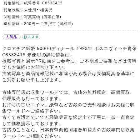
貨幣情報 : 紙幣番号 C8533415
貨幣状態 : 未使用〜極美品
関連情報 : 写真実物 (店頭在庫)
送料情報 : 200円〜ご選択可 (同梱可)
人気品
おススメ
クロアチア紙幣 50000ディナール 1993年 ボスコヴィッチ肖像
C8533415 未使用の詳細情報は、
掲載写真と展示PR動画をご参考に、ご不明点ご要望などは何時
でもお気軽にお問合せ下さい。
実物写真と商品情報記載に相違がある場合は実物写真を基準に
ご判断お願い申し上げます。
古銭専門店の収集ワールドでは、古銭の無料鑑定、高価買取、
代理販売も行っております。
お持ちの古いコイン、紙幣など古銭のご売却相談はお気軽に収
集ワールドへご連絡下さい。
古くても汚れていても経験豊富な鑑定士が丁寧に一点一点査定
して価格提示しております。
古銭のことなら、日本貨幣商協同組合加盟店の古銭専門店収集
ワールドへご相談ください。