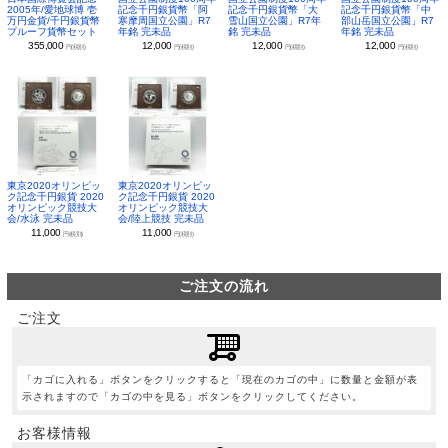
2005年/愛地球博 壱
記念千円銀貨幣「阿
記念千円銀貨幣「大
記念千円銀貨幣「中
万円金貨/千円銀貨幣
寒摩周国立公園」R7
雪山国立公園」R7年
部山岳国立公園」R7
プルーフ貨幣セット
年銘 完未品
銘 完未品
年銘 完未品
355,000
12,000
12,000
12,000
円(税別)
円(税別)
円(税別)
円(税別)
東京2020オリンピッ
東京2020オリンピッ
ク記念千円銀貨 2020
ク記念千円銀貨 2020
オリンピック競技大
オリンピック競技大
会/水泳 完未品
会/陸上競技 完未品
11,000
11,000
円(税別)
円(税別)
ご注文の流れ
ご注文
「カゴに入れる」ボタンをクリックすると「現在のカゴの中」に数量と金額が表
示されますので「カゴの中を見る」ボタンをクリックしてください。
お客様情報