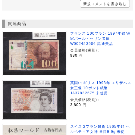
新規コメントを書き込む
関連商品
フランス 100フラン 1997年銘/画
家ポール・セザンヌ像
W002453906 流通美品
会員価格(税別)：
980
円
英国/イギリス 1993年 エリザベス
女王像 10ポンド紙幣
JA37832675 未使用
会員価格(税別)：
3,800
円
スイス 2フラン銀貨 1965年銘 ヘ
ルベティア女神 量目9.9g 未使