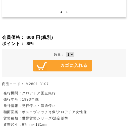
会員価格：
800
円(税別)
ポイント：
8
Pt
数量：
商品コード：
M2801-3107
発行機関 : クロアチア国立銀行
発行年号 : 1993年銘
発行情報 : 発行停止・流通停止
額面図案 : ボスコヴィッチ肖像/クロアチア女性像
貨幣種類 : 世界貨幣シリーズ/法定紙幣
貨幣尺寸 : 67mm×131mm