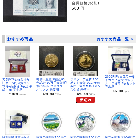
会員価格(税別)：
600
円
おすすめ商品
おすすめ商品一覧
2002FIFA 日韓ワール
昭和天皇様御在位60
ブリタニア金貨 100
天皇陛下御在位十年
ドカップ 記念金銀プ
年記念 10万円金貨 昭
ポンド金貨 2017年銘
記念 1万円金貨プルー
ルーフ貨幣 2枚セット
和62年銘 ブリスター
英国王立造幣局 1オン
フ貨+白銅貨 2枚組 平
完未品
パック入 未使用
ス金貨 未使用
成11年 完未品
355,000
円(税別)
430,000
660,000
458,000
円(税別)
円(税別)
円(税別)
日本国際博覧会記念
国立公園制度100周年
国立公園制度100周年
国立公園制度100周年