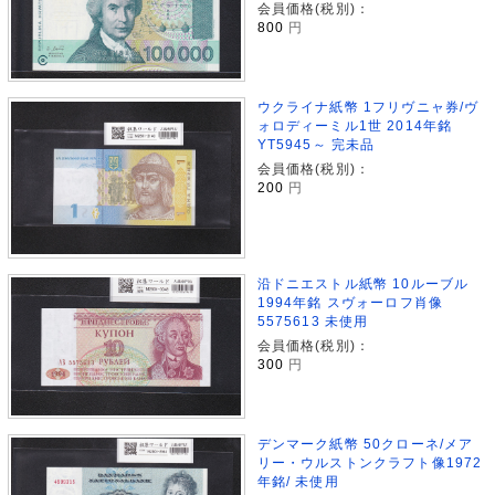
会員価格(税別)：
800
円
ウクライナ紙幣 1フリヴニャ券/ヴ
ォロディーミル1世 2014年銘
YT5945～ 完未品
会員価格(税別)：
200
円
沿ドニエストル紙幣 10ルーブル
1994年銘 スヴォーロフ肖像
5575613 未使用
会員価格(税別)：
300
円
デンマーク紙幣 50クローネ/メア
リー・ウルストンクラフト像1972
年銘/ 未使用