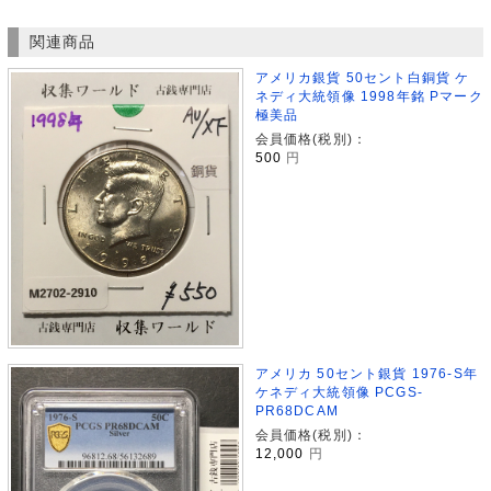
関連商品
アメリカ銀貨 50セント白銅貨 ケ
ネディ大統領像 1998年銘 Pマーク
極美品
会員価格(税別)：
500
円
アメリカ 50セント銀貨 1976-S年
ケネディ大統領像 PCGS-
PR68DCAM
会員価格(税別)：
12,000
円