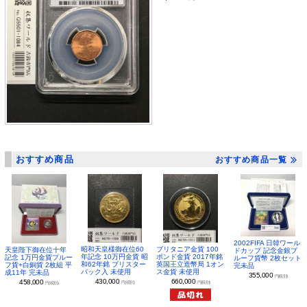
おすすめ商品
おすすめ商品一覧
2002FIFA 日韓ワール
昭和天皇様御在位60
ブリタニア金貨 100
天皇陛下御在位十年
ドカップ 記念金銀プ
年記念 10万円金貨 昭
ポンド金貨 2017年銘
記念 1万円金貨プルー
ルーフ貨幣 2枚セット
和62年銘 ブリスター
英国王立造幣局 1オン
フ貨+白銅貨 2枚組 平
完未品
パック入 未使用
ス金貨 未使用
成11年 完未品
355,000
円(税別)
430,000
660,000
458,000
円(税別)
円(税別)
円(税別)