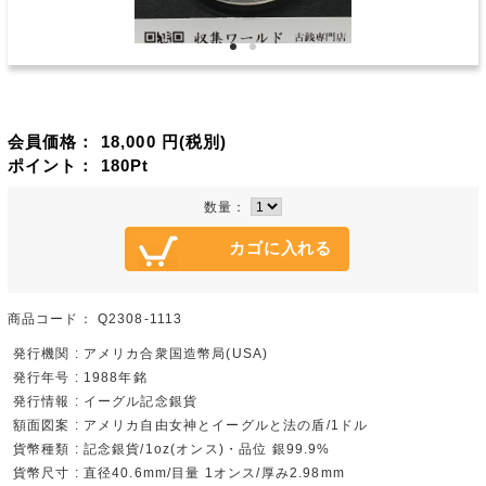
会員価格：
18,000
円(税別)
ポイント：
180
Pt
数量：
商品コード：
Q2308-1113
発行機関 : アメリカ合衆国造幣局(USA)
発行年号 : 1988年銘
発行情報 : イーグル記念銀貨
額面図案 : アメリカ自由女神とイーグルと法の盾/1ドル
貨幣種類 : 記念銀貨/1oz(オンス)・品位 銀99.9%
貨幣尺寸 : 直径40.6mm/目量 1オンス/厚み2.98mm