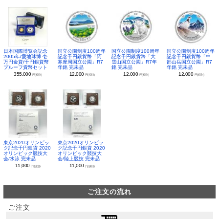
日本国際博覧会記念
国立公園制度100周年
国立公園制度100周年
国立公園制度100周年
2005年/愛地球博 壱
記念千円銀貨幣「阿
記念千円銀貨幣「大
記念千円銀貨幣「中
万円金貨/千円銀貨幣
寒摩周国立公園」R7
雪山国立公園」R7年
部山岳国立公園」R7
プルーフ貨幣セット
年銘 完未品
銘 完未品
年銘 完未品
355,000
12,000
12,000
12,000
円(税別)
円(税別)
円(税別)
円(税別)
東京2020オリンピッ
東京2020オリンピッ
ク記念千円銀貨 2020
ク記念千円銀貨 2020
オリンピック競技大
オリンピック競技大
会/水泳 完未品
会/陸上競技 完未品
11,000
11,000
円(税別)
円(税別)
ご注文の流れ
ご注文