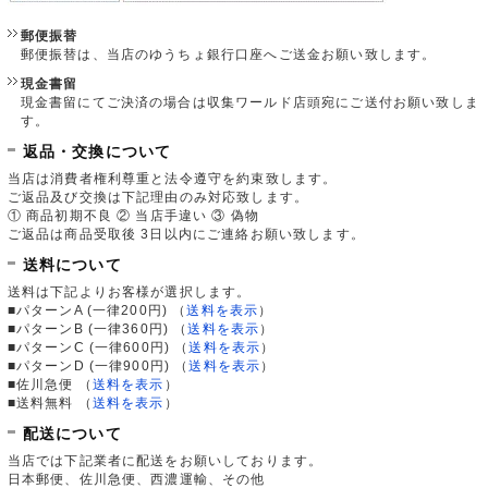
郵便振替
郵便振替は、当店のゆうちょ銀行口座へご送金お願い致します。
現金書留
現金書留にてご決済の場合は収集ワールド店頭宛にご送付お願い致しま
す。
返品・交換について
当店は消費者権利尊重と法令遵守を約束致します。
ご返品及び交換は下記理由のみ対応致します。
① 商品初期不良 ② 当店手違い ③ 偽物
ご返品は商品受取後 3日以内にご連絡お願い致します。
送料について
送料は下記よりお客様が選択します。
■パターンA (一律200円)
（
送料を表示
）
■パターンB (一律360円)
（
送料を表示
）
■パターンC (一律600円)
（
送料を表示
）
■パターンD (一律900円)
（
送料を表示
）
■佐川急便
（
送料を表示
）
■送料無料
（
送料を表示
）
配送について
当店では下記業者に配送をお願いしております。
日本郵便、佐川急便、西濃運輸、その他