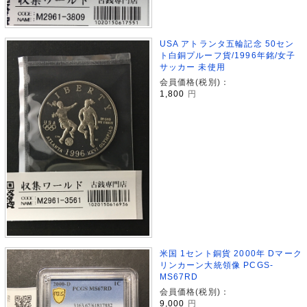
USA アトランタ五輪記念 50セン
ト白銅プルーフ貨/1996年銘/女子
サッカー 未使用
会員価格(税別)：
1,800
円
米国 1セント銅貨 2000年 Dマーク
リンカーン大統領像 PCGS-
MS67RD
会員価格(税別)：
9,000
円