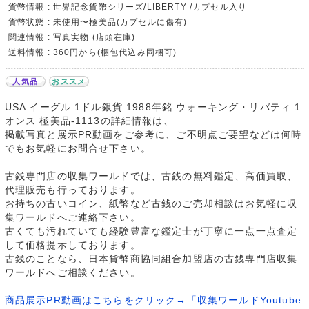
貨幣情報 : 世界記念貨幣シリーズ/LIBERTY /カプセル入り
貨幣状態 : 未使用〜極美品(カプセルに傷有)
関連情報 : 写真実物 (店頭在庫)
送料情報 : 360円から(梱包代込み同梱可)
人気品
おススメ
USA イーグル 1ドル銀貨 1988年銘 ウォーキング・リバティ 1
オンス 極美品-1113の詳細情報は、
掲載写真と展示PR動画をご参考に、ご不明点ご要望などは何時
でもお気軽にお問合せ下さい。
古銭専門店の収集ワールドでは、古銭の無料鑑定、高価買取、
代理販売も行っております。
お持ちの古いコイン、紙幣など古銭のご売却相談はお気軽に収
集ワールドへご連絡下さい。
古くても汚れていても経験豊富な鑑定士が丁寧に一点一点査定
して価格提示しております。
古銭のことなら、日本貨幣商協同組合加盟店の古銭専門店収集
ワールドへご相談ください。
商品展示PR動画はこちらをクリック→「収集ワールドYoutube