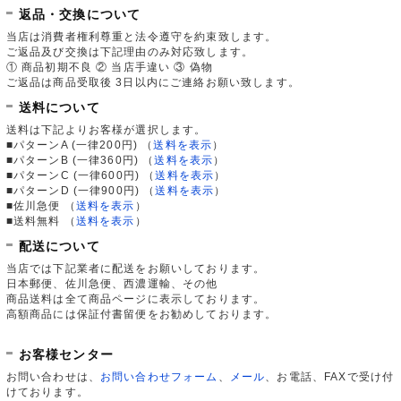
返品・交換について
当店は消費者権利尊重と法令遵守を約束致します。
ご返品及び交換は下記理由のみ対応致します。
① 商品初期不良 ② 当店手違い ③ 偽物
ご返品は商品受取後 3日以内にご連絡お願い致します。
送料について
送料は下記よりお客様が選択します。
■パターンA (一律200円)
（
送料を表示
）
■パターンB (一律360円)
（
送料を表示
）
■パターンC (一律600円)
（
送料を表示
）
■パターンD (一律900円)
（
送料を表示
）
■佐川急便
（
送料を表示
）
■送料無料
（
送料を表示
）
配送について
当店では下記業者に配送をお願いしております。
日本郵便、佐川急便、西濃運輸、その他
商品送料は全て商品ページに表示しております。
高額商品には保証付書留便をお勧めしております。
お客様センター
お問い合わせは、
お問い合わせフォーム
、
メール
、お電話、FAXで受け付
けております。