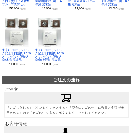
万円金貨/千円銀貨幣
寒摩周国立公園」R7
雪山国立公園」R7年
部山岳国立公園」R7
プルーフ貨幣セット
年銘 完未品
銘 完未品
年銘 完未品
355,000
12,000
12,000
12,000
円(税別)
円(税別)
円(税別)
円(税別)
東京2020オリンピッ
東京2020オリンピッ
ク記念千円銀貨 2020
ク記念千円銀貨 2020
オリンピック競技大
オリンピック競技大
会/水泳 完未品
会/陸上競技 完未品
11,000
11,000
円(税別)
円(税別)
ご注文の流れ
ご注文
「カゴに入れる」ボタンをクリックすると「現在のカゴの中」に数量と金額が表
示されますので「カゴの中を見る」ボタンをクリックしてください。
お客様情報