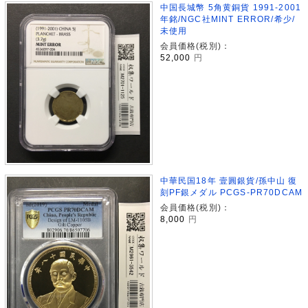
中国長城幣 5角黄銅貨 1991-2001
年銘/NGC社MINT ERROR/希少/
未使用
会員価格(税別)：
52,000
円
中華民国18年 壹圓銀貨/孫中山 復
刻PF銀メダル PCGS-PR70DCAM
会員価格(税別)：
8,000
円