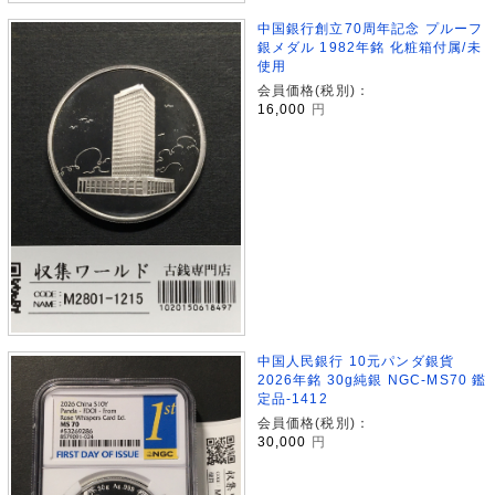
中国銀行創立70周年記念 プルーフ
銀メダル 1982年銘 化粧箱付属/未
使用
会員価格(税別)：
16,000
円
中国人民銀行 10元パンダ銀貨
2026年銘 30g純銀 NGC-MS70 鑑
定品-1412
会員価格(税別)：
30,000
円