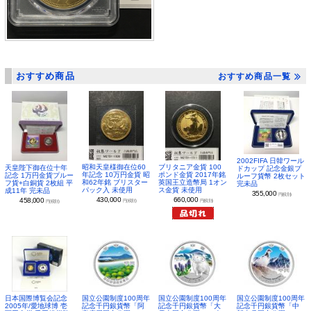
おすすめ商品
おすすめ商品一覧
2002FIFA 日韓ワール
昭和天皇様御在位60
ブリタニア金貨 100
天皇陛下御在位十年
ドカップ 記念金銀プ
年記念 10万円金貨 昭
ポンド金貨 2017年銘
記念 1万円金貨プルー
ルーフ貨幣 2枚セット
和62年銘 ブリスター
英国王立造幣局 1オン
フ貨+白銅貨 2枚組 平
完未品
パック入 未使用
ス金貨 未使用
成11年 完未品
355,000
円(税別)
430,000
660,000
458,000
円(税別)
円(税別)
円(税別)
日本国際博覧会記念
国立公園制度100周年
国立公園制度100周年
国立公園制度100周年
2005年/愛地球博 壱
記念千円銀貨幣「阿
記念千円銀貨幣「大
記念千円銀貨幣「中