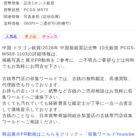
貨幣情報 : 記念1オンス銀貨
貨幣状態 : PCGS-MS70
関連情報 : 写真参照 (店頭在庫)
送料情報 : 360円〜ご選択可(同梱可)
人気品
希少品
チャンス
中国 ドラゴン銀貨/2026年 中国龍銀質記念幣 10元銀貨 PCGS-
MS69-1103の詳細情報は、
掲載写真と展示PR動画をご参考に、ご不明点ご要望などは何時
でもお気軽にお問合せ下さい。
古銭専門店の収集ワールドでは、古銭の無料鑑定、高価買取、
代理販売も行っております。
お持ちの古いコイン、紙幣など古銭のご売却相談はお気軽に収
集ワールドへご連絡下さい。
古くても汚れていても経験豊富な鑑定士が丁寧に一点一点査定
して価格提示しております。
古銭のことなら、日本貨幣商協同組合加盟店の古銭専門店収集
ワールドへご相談ください。
商品展示PR動画はこちらをクリック→「収集ワールドYoutube