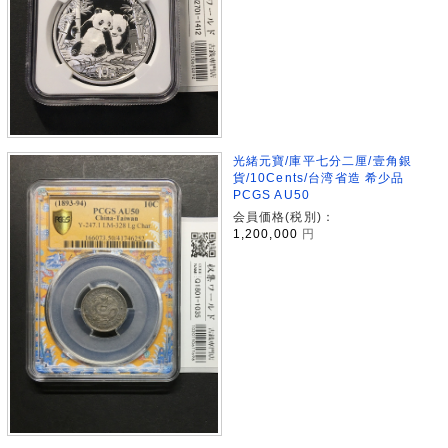
光緒元寶/庫平七分二厘/壹角銀
貨/10Cents/台湾省造 希少品
PCGS AU50
会員価格(税別)：
1,200,000
円