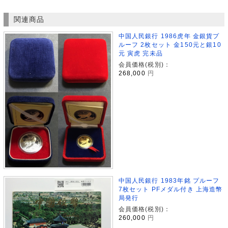
関連商品
中国人民銀行 1986虎年 金銀貨プ
ルーフ 2枚セット 金150元と銀10
元 寅虎 完未品
会員価格(税別)：
268,000
円
中国人民銀行 1983年銘 プルーフ
7枚セット PFメダル付き 上海造幣
局発行
会員価格(税別)：
260,000
円