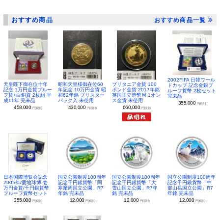
おすすめ商品
おすすめ商品一覧
2002FIFA 日韓ワール
昭和天皇様御在位60
ブリタニア金貨 100
天皇陛下御在位十年
ドカップ 記念金銀プ
年記念 10万円金貨 昭
ポンド金貨 2017年銘
記念 1万円金貨プルー
ルーフ貨幣 2枚セット
和62年銘 ブリスター
英国王立造幣局 1オン
フ貨+白銅貨 2枚組 平
完未品
パック入 未使用
ス金貨 未使用
成11年 完未品
355,000
円(税別)
430,000
660,000
458,000
円(税別)
円(税別)
円(税別)
日本国際博覧会記念
国立公園制度100周年
国立公園制度100周年
国立公園制度100周年
2005年/愛地球博 壱
記念千円銀貨幣「阿
記念千円銀貨幣「大
記念千円銀貨幣「中
万円金貨/千円銀貨幣
寒摩周国立公園」R7
雪山国立公園」R7年
部山岳国立公園」R7
プルーフ貨幣セット
年銘 完未品
銘 完未品
年銘 完未品
355,000
12,000
12,000
12,000
円(税別)
円(税別)
円(税別)
円(税別)