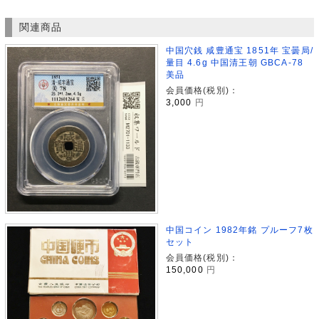
関連商品
中国穴銭 咸豊通宝 1851年 宝曇局/
量目 4.6g 中国清王朝 GBCA-78
美品
会員価格(税別)：
3,000
円
中国コイン 1982年銘 プルーフ7枚
セット
会員価格(税別)：
150,000
円