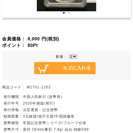
会員価格：
8,000
円(税別)
ポイント：
80
Pt
数量：
商品コード：
M2701-1203
発行機関 : 中国人民銀行 (造幣局)
発行年号 : 2020年銘版(発行)
発行情報 : 法定通貨・記念貨幣
額面図案 : 3元銀貨/福字主題/中国国徽章
貨幣種類 : 年賀記念貨幣シリーズ/プルーフ仕様
貨幣尺寸 : 直径 28mm/量目 7.8g/ 品位 純銀999