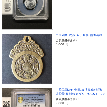
中国銅幣 絵銭 五子登科 福寿喜禄
会員価格(税別)：
6,000
円
中華民国3年 壹圓/袁世凱像/有冠/
背飛龍 復刻銀メダル PCGS-PR70
会員価格(税別)：
9,800
円