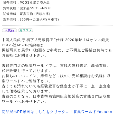
貨幣情報 : PCGS社鑑定済み品
貨幣状態 : 完未品/PCGS-MS70
関連情報 : 写真実物 (店頭在庫)
送料情報 : 360円〜ご選択可(同梱可)
人気品
おススメ
中国人民銀行 福字 3元銀貨/PF仕様 2020年銘 1/4オンス銀貨
PCGS社MS70の詳細は、
掲載写真と展示PR動画をご参考に、ご不明点ご要望は何時でも
お気軽にお問合せ下さい。
古銭専門店の収集ワールドでは、古銭の無料鑑定、高価買取、
代理販売も行っております。
お持ちの古いコイン、紙幣など古銭のご売却相談はお気軽に収
集ワールドへご連絡下さい。
古くても汚れていても経験豊富な鑑定士が丁寧に一点一点査定
して価格提示しております。
古銭のことなら、日本貨幣商協同組合加盟店の古銭専門店収集
ワールドへお任せ下さい。
商品展示PR動画はこちらをクリック→「収集ワールドYoutube