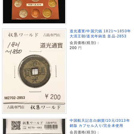
道光通寳/中国穴銭 1821〜1850年
大清王朝/道光年鋳造 並品-2853
会員価格(税別)：
200
円
中国航天記念白銅貨/10元/2013年
銘版 カプセル入り/完全未使用
会員価格(税別)：