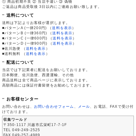
① 商品初期不良 ② 当店手違い ③ 偽物
ご返品は商品受取後 3日以内にご連絡お願い致します。
送料について
送料は下記よりお客様が選択します。
■パターンA (一律200円)
（
送料を表示
）
■パターンB (一律360円)
（
送料を表示
）
■パターンC (一律600円)
（
送料を表示
）
■パターンD (一律900円)
（
送料を表示
）
■佐川急便
（
送料を表示
）
■送料無料
（
送料を表示
）
配送について
当店では下記業者に配送をお願いしております。
日本郵便、佐川急便、西濃運輸、その他
商品送料は全て商品ページに表示しております。
高額商品には保証付書留便をお勧めしております。
お客様センター
お問い合わせは、
お問い合わせフォーム
、
メール
、お電話、FAXで受け付
けております。
収集ワールド
〒350-1117 川越市広栄町17-7-1F
TEL 049-249-2525
FAX 049-257-4989