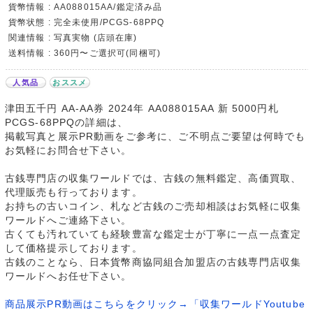
貨幣情報 : AA088015AA/鑑定済み品
貨幣状態 : 完全未使用/PCGS-68PPQ
関連情報 : 写真実物 (店頭在庫)
送料情報 : 360円〜ご選択可(同梱可)
人気品
おススメ
津田五千円 AA-AA券 2024年 AA088015AA 新 5000円札
PCGS-68PPQの詳細は、
掲載写真と展示PR動画をご参考に、ご不明点ご要望は何時でも
お気軽にお問合せ下さい。
古銭専門店の収集ワールドでは、古銭の無料鑑定、高価買取、
代理販売も行っております。
お持ちの古いコイン、札など古銭のご売却相談はお気軽に収集
ワールドへご連絡下さい。
古くても汚れていても経験豊富な鑑定士が丁寧に一点一点査定
して価格提示しております。
古銭のことなら、日本貨幣商協同組合加盟店の古銭専門店収集
ワールドへお任せ下さい。
商品展示PR動画はこちらをクリック→「収集ワールドYoutube