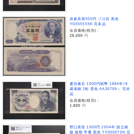
岩倉具視500円 ゾロ目 黒色
YG555555K 完未品
会員価格(税別)：
26,000
円
夏目漱石 1000円紙幣 1984年/大
蔵省銘 2桁 黒色 AA30709～ 完未
品
会員価格(税別)：
1,800
円
野口英世 1000円 2004年 国立銘
版 後期 早番 黒色 YV000070N 完