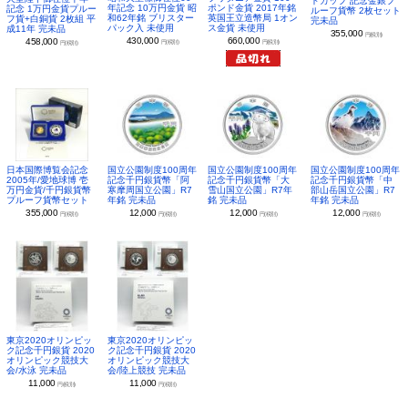
ドカップ 記念金銀プ
年記念 10万円金貨 昭
ポンド金貨 2017年銘
記念 1万円金貨プルー
ルーフ貨幣 2枚セット
和62年銘 ブリスター
英国王立造幣局 1オン
フ貨+白銅貨 2枚組 平
完未品
パック入 未使用
ス金貨 未使用
成11年 完未品
355,000
円(税別)
430,000
660,000
458,000
円(税別)
円(税別)
円(税別)
日本国際博覧会記念
国立公園制度100周年
国立公園制度100周年
国立公園制度100周年
2005年/愛地球博 壱
記念千円銀貨幣「阿
記念千円銀貨幣「大
記念千円銀貨幣「中
万円金貨/千円銀貨幣
寒摩周国立公園」R7
雪山国立公園」R7年
部山岳国立公園」R7
プルーフ貨幣セット
年銘 完未品
銘 完未品
年銘 完未品
355,000
12,000
12,000
12,000
円(税別)
円(税別)
円(税別)
円(税別)
東京2020オリンピッ
東京2020オリンピッ
ク記念千円銀貨 2020
ク記念千円銀貨 2020
オリンピック競技大
オリンピック競技大
会/水泳 完未品
会/陸上競技 完未品
11,000
11,000
円(税別)
円(税別)