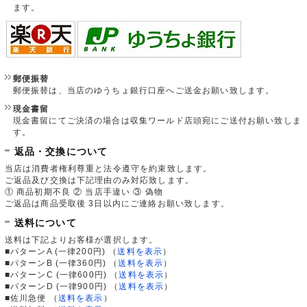
ます。
郵便振替
郵便振替は、当店のゆうちょ銀行口座へご送金お願い致します。
現金書留
現金書留にてご決済の場合は収集ワールド店頭宛にご送付お願い致しま
す。
返品・交換について
当店は消費者権利尊重と法令遵守を約束致します。
ご返品及び交換は下記理由のみ対応致します。
① 商品初期不良 ② 当店手違い ③ 偽物
ご返品は商品受取後 3日以内にご連絡お願い致します。
送料について
送料は下記よりお客様が選択します。
■パターンA (一律200円)
（
送料を表示
）
■パターンB (一律360円)
（
送料を表示
）
■パターンC (一律600円)
（
送料を表示
）
■パターンD (一律900円)
（
送料を表示
）
■佐川急便
（
送料を表示
）