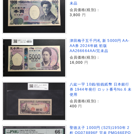
未品
会員価格(税別)：
3,800
円
津田梅子五千円札 新 5000円 AA-
AA券 2024年銘 初版
AA266664AA/完未品
会員価格(税別)：
16,000
円
八紘一宇 10銭/拾銭紙幣 日本銀行
券 1944年発行 ロット番号No.6 未
使用
会員価格(税別)：
400
円
聖徳太子 1000円 (S25)1950年 2
桁 QG078896F 完未 PMG66EPQ