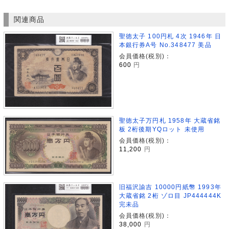
関連商品
聖徳太子 100円札 4次 1946年 日
本銀行券A号 No.348477 美品
会員価格(税別)：
600
円
聖徳太子万円札 1958年 大蔵省銘
板 2桁後期YQロット 未使用
会員価格(税別)：
11,200
円
旧福沢諭吉 10000円紙幣 1993年
大蔵省銘 2桁 ゾロ目 JP444444K
完未品
会員価格(税別)：
38,000
円