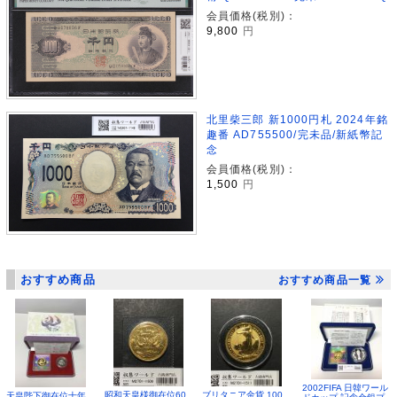
会員価格(税別)：
9,800
円
北里柴三郎 新1000円札 2024年銘
趣番 AD755500/完未品/新紙幣記
念
会員価格(税別)：
1,500
円
おすすめ商品
おすすめ商品一覧
2002FIFA 日韓ワール
昭和天皇様御在位60
ブリタニア金貨 100
天皇陛下御在位十年