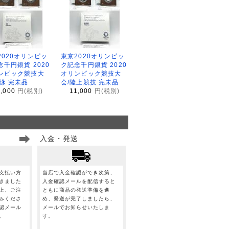
2020オリンピッ
東京2020オリンピッ
念千円銀貨 2020
ク記念千円銀貨 2020
ンピック競技大
オリンピック競技大
水泳 完未品
会/陸上競技 完未品
1,000
円(税別)
11,000
円(税別)
入金・発送
支払い方
当店で入金確認ができ次第、
きました
入金確認メールを配信すると
上、ご注
ともに商品の発送準備を進
みくださ
め、発送が完了しましたら、
認メール
メールでお知らせいたしま
。
す。