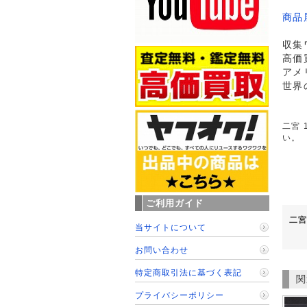
商品
収集
高価
アメ
世界
二宮 
い。
ご利用ガイド
二宮
当サイトについて
お問い合わせ
特定商取引法に基づく表記
関
プライバシーポリシー