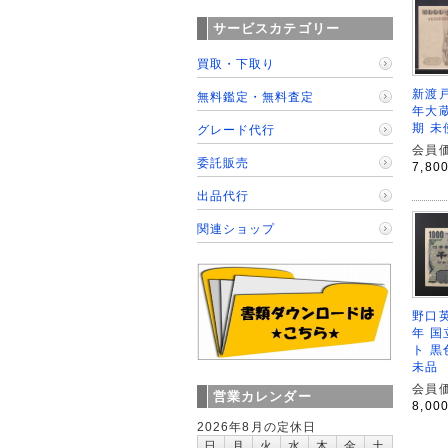
サービスカテゴリー
買取・下取り
新渡戸
無料鑑定・無料査定
年大蔵
期 未
グレード代行
会員価
委託販売
7,80
出品代行
関連ショップ
野口英
年 国
ト 黒色
未品
会員価
営業カレンダー
8,00
2026年8月の定休日
日
月
火
水
木
金
土