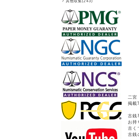
其他収集(243)
二宮 
掲載
古銭
お持
古く
古銭