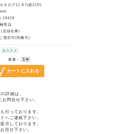
カタログ11-67(紙21D)
 mm
.19426
〜極美品
 (店頭在庫)
〜ご選択可(同梱可)
おススメ
数量：
使用の詳細は、
にお問合せ下さい。
売も行っております。
ルドへご連絡下さい。
格提示しております。
へお任せ下さい。