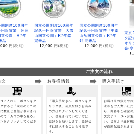
園制度100周年
国立公園制度100周年
国立公園制度100周年
千円銀貨幣「阿寒
記念千円銀貨幣「大雪
記念千円銀貨幣「中部
東京
国立公園」R7年
山国立公園」R7年銘
山岳国立公園」R7年
ク記
未品
完未品
銘 完未品
オリ
,000
円(税別)
12,000
円(税別)
12,000
円(税別)
会/
1
ご注文の流れ
注文
お客様情報
購入手続き
カゴに入れる」ボタンをク
「購入手続きへ」ボタンをク
お届け先の指定やお
ックすると「現在のカゴの
リック後、会員登録がお済み
法等をご入力いただ
」に数量と金額が表示され
の方はログインしてくださ
ら、内容をご確認の
すので「カゴの中を見る」
い。登録されていない方は、
文完了ページへお進
タンをクリックしてくださ
登録をお願いします。登録せ
い。当店より受付確
。
ずに購入することも可能で
が自動配信されます
す。