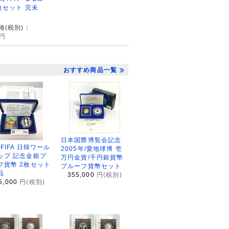
枚セット 完未
格(税別)：
円
おすすめ商品一覧
日本国際博覧会記念
2FIFA 日韓ワール
2005年/愛地球博 壱
ップ 記念金銀プ
万円金貨/千円銀貨幣
フ貨幣 2枚セット
プルーフ貨幣セット
品
355,000
円(税別)
5,000
円(税別)