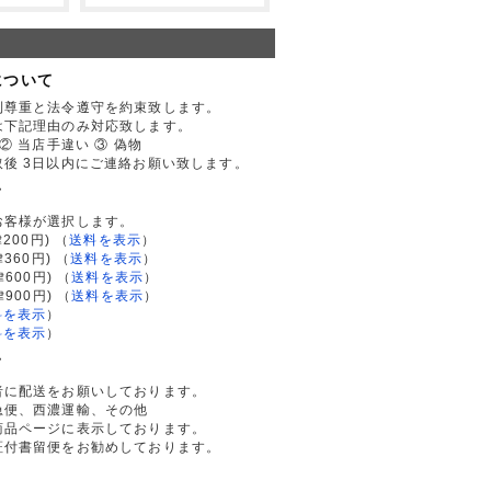
について
利尊重と法令遵守を約束致します。
は下記理由のみ対応致します。
② 当店手違い ③ 偽物
後 3日以内にご連絡お願い致します。
て
お客様が選択します。
200円)
（
送料を表示
）
律360円)
（
送料を表示
）
律600円)
（
送料を表示
）
律900円)
（
送料を表示
）
料を表示
）
料を表示
）
て
者に配送をお願いしております。
急便、西濃運輸、その他
商品ページに表示しております。
証付書留便をお勧めしております。