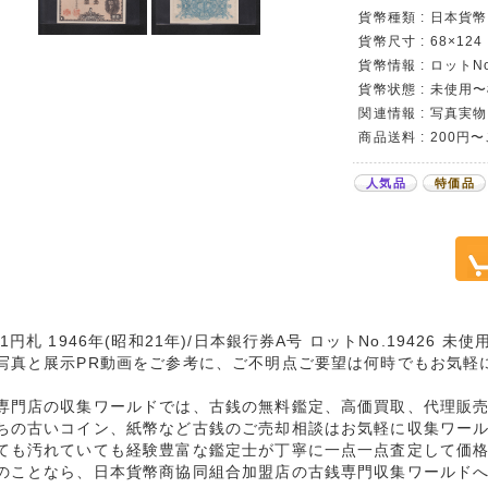
貨幣種類 : 日本貨幣
貨幣尺寸 : 68×124
貨幣情報 : ロットNo
貨幣状態 : 未使用
関連情報 : 写真実物
商品送料 : 200円
人気品
特価品
1円札 1946年(昭和21年)/日本銀行券A号 ロットNo.19426 未
写真と展示PR動画をご参考に、ご不明点ご要望は何時でもお気軽
専門店の収集ワールドでは、古銭の無料鑑定、高価買取、代理販
ちの古いコイン、紙幣など古銭のご売却相談はお気軽に収集ワー
ても汚れていても経験豊富な鑑定士が丁寧に一点一点査定して価
のことなら、日本貨幣商協同組合加盟店の古銭専門収集ワールド