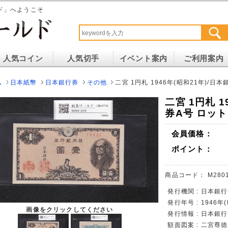
ド」へようこそ
人気コイン
人気切手
イベント案内
ご利用案内
ム
日本紙幣
日本銀行券
その他
二宮 1円札 1946年(昭和21年)/日本
二宮 1円札 1
券A号 ロットN
会員価格：
ポイント：
商品コード：
M280
発行機関 : 日本銀
発行年号 : 1946年
画像をクリックしてください
発行情報 : 日本銀
額面図案 : 二宮尊徳