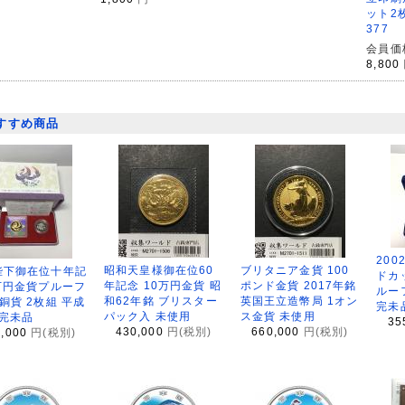
ット2
377
会員価
8,800
すすめ商品
200
昭和天皇様御在位60
ブリタニア金貨 100
陛下御在位十年記
ドカ
年記念 10万円金貨 昭
ポンド金貨 2017年銘
万円金貨プルーフ
ルー
和62年銘 ブリスター
英国王立造幣局 1オン
銅貨 2枚組 平成
完未
パック入 未使用
ス金貨 未使用
 完未品
35
430,000
円(税別)
660,000
円(税別)
8,000
円(税別)