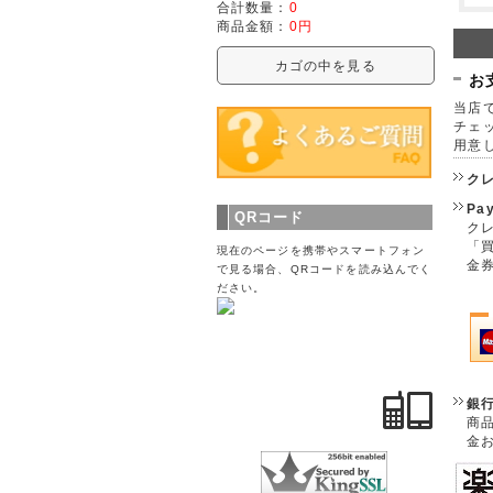
合計数量：
0
商品金額：
0円
カゴの中を見る
お
当店で
チェ
用意
ク
Pa
QRコード
クレ
「
現在のページを携帯やスマートフォン
金
で見る場合、QRコードを読み込んでく
ださい。
銀
商
金