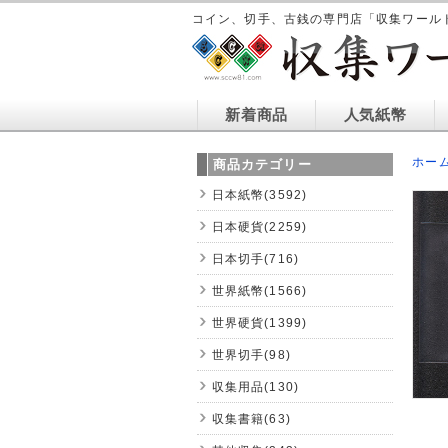
コイン、切手、古銭の専門店「収集ワール
新着商品
人気紙幣
ホー
商品カテゴリー
日本紙幣(3592)
日本硬貨(2259)
日本切手(716)
世界紙幣(1566)
世界硬貨(1399)
世界切手(98)
収集用品(130)
収集書籍(63)