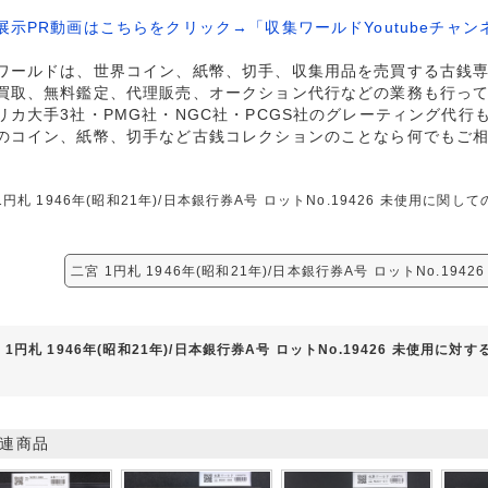
展示PR動画はこちらをクリック→「収集ワールドYoutubeチャン
ワールドは、世界コイン、紙幣、切手、収集用品を売買する古銭
買取、無料鑑定、代理販売、オークション代行などの業務も行っ
リカ大手3社・PMG社・NGC社・PCGS社のグレーティング代行
のコイン、紙幣、切手など古銭コレクションのことなら何でもご
1円札 1946年(昭和21年)/日本銀行券A号 ロットNo.19426 未使用に
二宮 1円札 1946年(昭和21年)/日本銀行券A号 ロットNo.194
 1円札 1946年(昭和21年)/日本銀行券A号 ロットNo.19426 未使用に対
連商品