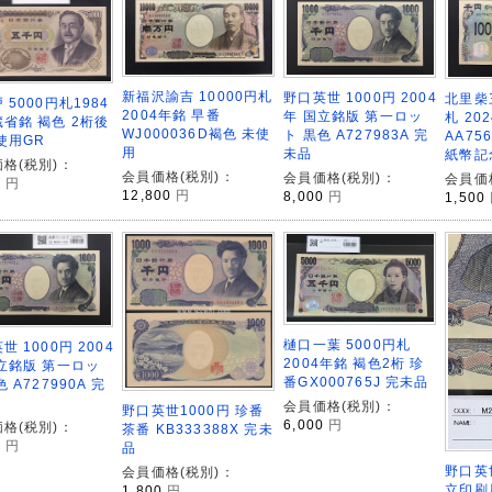
新福沢諭吉 10000円札
野口英世 1000円 2004
北里柴
 5000円札1984
2004年銘 早番
年 国立銘版 第一ロッ
札 20
省銘 褐色 2桁後
WJ000036D褐色 未使
ト 黒色 A727983A 完
AA75
使用GR
用
未品
紙幣記
格(税別)：
会員価格(税別)：
会員価格(税別)：
会員価
0
円
12,800
円
8,000
円
1,500
樋口一葉 5000円札
世 1000円 2004
2004年銘 褐色2桁 珍
立銘版 第一ロッ
番GX000765J 完未品
 A727990A 完
会員価格(税別)：
野口英世1000円 珍番
6,000
円
格(税別)：
茶番 KB333388X 完未
0
円
品
野口英世
会員価格(税別)：
立印刷局
1,800
円