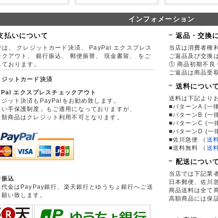
インフォメーション
支払いについて
返品・交換
は、 クレジットカード決済、 PayPal エクスプレス
当店は消費者権
ックアウト、 銀行振込、 郵便振替、 現金書留、 をご
ご返品及び交換
しております。
① 商品初期不良 
ご返品は商品受取
レジットカード決済
送料につい
yPal エクスプレスチェックアウト
送料は下記より
ジット決済もPayPalをお勧め致します。
■パターンA (一律
買い手保護制度」もご適用になっておりますが、
■パターンB (一
券類商品はクレジット利用不可となります。
■パターンC (一
■パターンD (一
■佐川急便
（
送
■送料無料
（
送
配送につい
当店では下記業
行振込
日本郵便、佐川
品代金はPayPay銀行、楽天銀行とゆうちょ銀行へご送
商品送料は全て
お願い致します。
高額商品には保