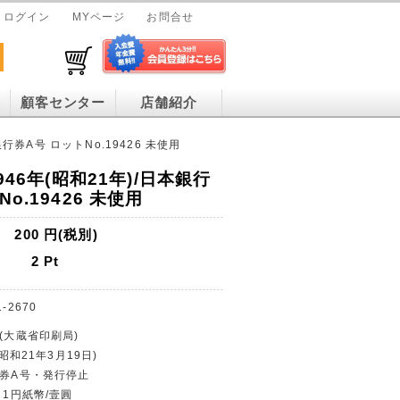
ログイン
MYページ
お問合せ
顧客センター
店舗紹介
銀行券A号 ロットNo.19426 未使用
946年(昭和21年)/日本銀行
o.19426 未使用
200
円(税別)
2
Pt
1-2670
行(大蔵省印刷局)
(昭和21年3月19日)
行券A号・発行停止
 1円紙幣/壹圓