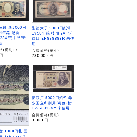
三郎 新1000円
聖徳太子 5000円紙幣
24年銘 趣番
1958年銘 後期 2桁 ゾ
6234/完未品/新
ロ目 ER888888R 未使
念
用
格(税別)：
会員価格(税別)：
円
280,000
円
新渡戸 5000円紙幣 希
少国立印刷局 褐色2桁
DW568289Y 未使用
会員価格(税別)：
9,800
円
 1000円札 国
 A-A・Z-Zロ