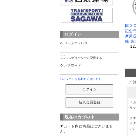
国立公
記念
ログイン
摩周
銘 完
メールアドレス
12
コンピューターに記憶する
パスワード
パスワードを忘れた方はこちら
ご
「
リ
中
現在のカゴの中
ま
ボ
▼カート内に商品はございませ
い
ん。