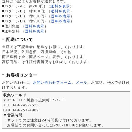
送料は下記よりお客様が選択します。
■パターンA (一律200円)
（
送料を表示
）
■パターンB (一律360円)
（
送料を表示
）
■パターンC (一律600円)
（
送料を表示
）
■パターンD (一律900円)
（
送料を表示
）
■佐川急便
（
送料を表示
）
■送料無料
（
送料を表示
）
配送について
当店では下記業者に配送をお願いしております。
日本郵便、佐川急便、西濃運輸、その他
商品送料は全て商品ページに表示しております。
高額商品には保証付書留便をお勧めしております。
お客様センター
お問い合わせは、
お問い合わせフォーム
、
メール
、お電話、FAXで受け付
けております。
収集ワールド
〒350-1117 川越市広栄町17-7-1F
TEL 049-249-2525
FAX 049-257-4989
▼営業時間
・ネットでのご注文は24時間受け付けております。
・お電話でのお問い合わせは9:00-18:00にお願いします。