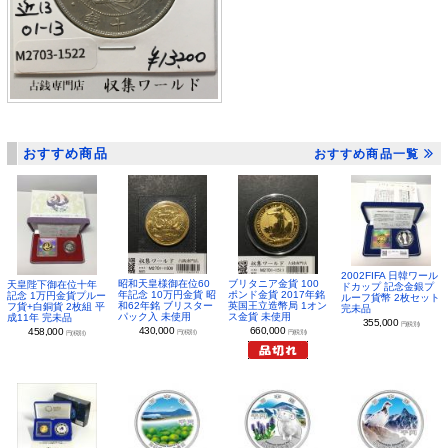
おすすめ商品
おすすめ商品一覧
2002FIFA 日韓ワール
昭和天皇様御在位60
ブリタニア金貨 100
天皇陛下御在位十年
ドカップ 記念金銀プ
年記念 10万円金貨 昭
ポンド金貨 2017年銘
記念 1万円金貨プルー
ルーフ貨幣 2枚セット
和62年銘 ブリスター
英国王立造幣局 1オン
フ貨+白銅貨 2枚組 平
完未品
パック入 未使用
ス金貨 未使用
成11年 完未品
355,000
円(税別)
430,000
660,000
458,000
円(税別)
円(税別)
円(税別)