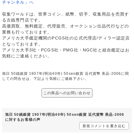
チャンネル」へ
収集ワールドは、世界コイン、紙幣、切手、収集用品を売買す
る古銭専門店です。
高価買取、無料鑑定、代理販売、オークション出品代行などの
業務も行っております。
アメリカ大手鑑定機関のPCGS社の公式代理店/ディラー認定店
となっております。
アメリカ大手3社・PCGS社・PMG社・NGC社と組合鑑定はお
気軽にご連絡ください。
旭日 50銭銀貨 1907年(明治40年) 50sen銀貨 近代貨幣 美品-2006に関
しての問合せは、下記より気軽にご連絡下さい。
この商品へのお問い合わせ
旭日 50銭銀貨 1907年(明治40年) 50sen銀貨 近代貨幣 美品-2006
に対するお客様の声
新規コメントを書き込む