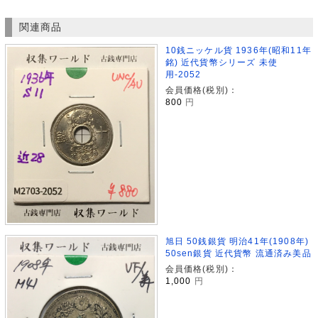
関連商品
10銭ニッケル貨 1936年(昭和11年
銘) 近代貨幣シリーズ 未使
用-2052
会員価格(税別)：
800
円
旭日 50銭銀貨 明治41年(1908年)
50sen銀貨 近代貨幣 流通済み美品
会員価格(税別)：
1,000
円