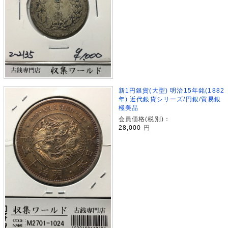
新1円銀貨(大型) 明治15年銘(1882
年) 近代銀貨シリーズ/円銀/貿易銀
極美品
会員価格(税別)：
28,000
円