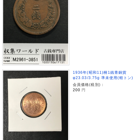
1936年(昭和11)桐1銭青銅貨
φ23.03/3.75g 準未使用(軽トン)
会員価格(税別)：
200
円