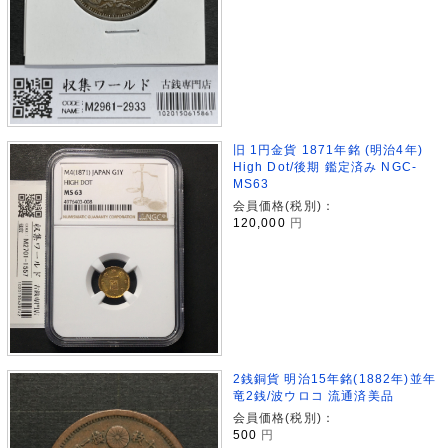
旧 1円金貨 1871年銘 (明治4年)
High Dot/後期 鑑定済み NGC-
MS63
会員価格(税別)：
120,000
円
2銭銅貨 明治15年銘(1882年)並年
竜2銭/波ウロコ 流通済美品
会員価格(税別)：
500
円