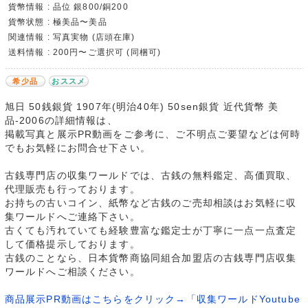
貨幣情報 : 品位 銀800/銅200
貨幣状態 : 極美品〜美品
関連情報 : 写真実物 (店頭在庫)
送料情報 : 200円〜ご選択可 (同梱可)
希少品
おススメ
旭日 50銭銀貨 1907年(明治40年) 50sen銀貨 近代貨幣 美
品-2006の詳細情報は、
掲載写真と展示PR動画をご参考に、ご不明点ご要望などは何時
でもお気軽にお問合せ下さい。
古銭専門店の収集ワールドでは、古銭の無料鑑定、高価買取、
代理販売も行っております。
お持ちの古いコイン、紙幣など古銭のご売却相談はお気軽に収
集ワールドへご連絡下さい。
古くても汚れていても経験豊富な鑑定士が丁寧に一点一点査定
して価格提示しております。
古銭のことなら、日本貨幣商協同組合加盟店の古銭専門店収集
ワールドへご相談ください。
商品展示PR動画はこちらをクリック→「収集ワールドYoutube