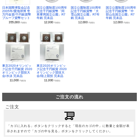
日本国際博覧会記念
国立公園制度100周年
国立公園制度100周年
国立公園制度100周年
2005年/愛地球博 壱
記念千円銀貨幣「阿
記念千円銀貨幣「大
記念千円銀貨幣「中
万円金貨/千円銀貨幣
寒摩周国立公園」R7
雪山国立公園」R7年
部山岳国立公園」R7
プルーフ貨幣セット
年銘 完未品
銘 完未品
年銘 完未品
355,000
12,000
12,000
12,000
円(税別)
円(税別)
円(税別)
円(税別)
東京2020オリンピッ
東京2020オリンピッ
ク記念千円銀貨 2020
ク記念千円銀貨 2020
オリンピック競技大
オリンピック競技大
会/水泳 完未品
会/陸上競技 完未品
11,000
11,000
円(税別)
円(税別)
ご注文の流れ
ご注文
「カゴに入れる」ボタンをクリックすると「現在のカゴの中」に数量と金額が表
示されますので「カゴの中を見る」ボタンをクリックしてください。