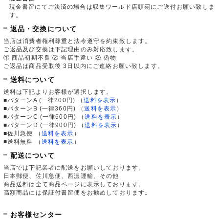
現金書留にてご決済の場合は収集ワールド店頭宛にご送付お願い致しま
す。
返品・交換について
当店は消費者権利尊重と法令遵守を約束致します。
ご返品及び交換は下記理由のみ対応致します。
① 商品初期不良 ② 当店手違い ③ 偽物
ご返品は商品受取後 3日以内にご連絡お願い致します。
送料について
送料は下記よりお客様が選択します。
■パターンA (一律200円)
（
送料を表示
）
■パターンB (一律360円)
（
送料を表示
）
■パターンC (一律600円)
（
送料を表示
）
■パターンD (一律900円)
（
送料を表示
）
■佐川急便
（
送料を表示
）
■送料無料
（
送料を表示
）
配送について
当店では下記業者に配送をお願いしております。
日本郵便、佐川急便、西濃運輸、その他
商品送料は全て商品ページに表示しております。
高額商品には保証付書留便をお勧めしております。
お客様センター