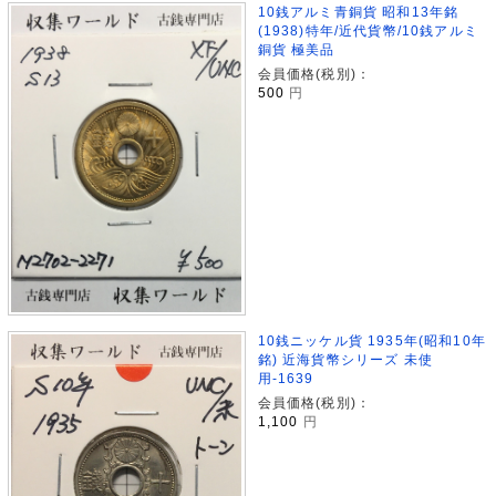
10銭アルミ青銅貨 昭和13年銘
(1938)特年/近代貨幣/10銭アルミ
銅貨 極美品
会員価格(税別)：
500
円
10銭ニッケル貨 1935年(昭和10年
銘) 近海貨幣シリーズ 未使
用-1639
会員価格(税別)：
1,100
円