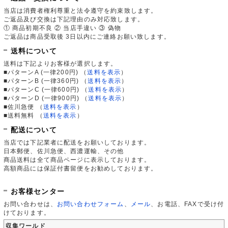
当店は消費者権利尊重と法令遵守を約束致します。
ご返品及び交換は下記理由のみ対応致します。
① 商品初期不良 ② 当店手違い ③ 偽物
ご返品は商品受取後 3日以内にご連絡お願い致します。
送料について
送料は下記よりお客様が選択します。
■パターンA (一律200円)
（
送料を表示
）
■パターンB (一律360円)
（
送料を表示
）
■パターンC (一律600円)
（
送料を表示
）
■パターンD (一律900円)
（
送料を表示
）
■佐川急便
（
送料を表示
）
■送料無料
（
送料を表示
）
配送について
当店では下記業者に配送をお願いしております。
日本郵便、佐川急便、西濃運輸、その他
商品送料は全て商品ページに表示しております。
高額商品には保証付書留便をお勧めしております。
お客様センター
お問い合わせは、
お問い合わせフォーム
、
メール
、お電話、FAXで受け付
けております。
収集ワールド