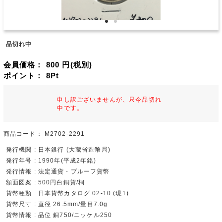
品切れ中
会員価格：
800
円(税別)
ポイント：
8
Pt
申し訳ございませんが、只今品切れ
中です。
商品コード：
M2702-2291
発行機関 : 日本銀行 (大蔵省造幣局)
発行年号 : 1990年(平成2年銘)
発行情報 : 法定通貨・プルーフ貨幣
額面図案 : 500円白銅貨/桐
貨幣種類 : 日本貨幣カタログ 02-10 (現1)
貨幣尺寸 : 直径 26.5mm/量目7.0g
貨幣情報 : 品位 銅750/ニッケル250