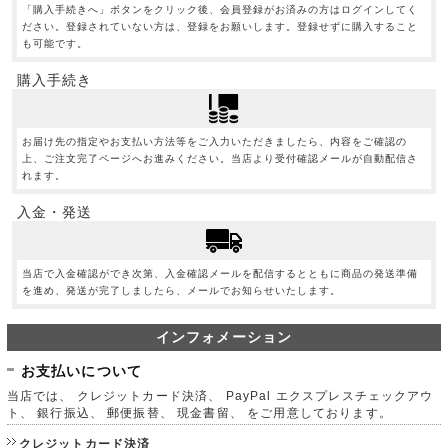
「購入手続きへ」ボタンをクリック後、会員登録がお済みの方はログインしてく
ださい。登録されていない方は、登録をお願いします。登録せずに購入すること
も可能です。
購入手続き
お届け先の指定やお支払い方法等をご入力いただきましたら、内容をご確認の
上、ご注文完了ページへお進みください。当店より受付確認メールが自動配信さ
れます。
入金・発送
当店で入金確認ができ次第、入金確認メールを配信するとともに商品の発送準備
を進め、発送が完了しましたら、メールでお知らせいたします。
インフォメーション
お支払いについて
当店では、 クレジットカード決済、 PayPal エクスプレスチェックアウ
ト、 銀行振込、 郵便振替、 現金書留、 をご用意しております。
クレジットカード決済