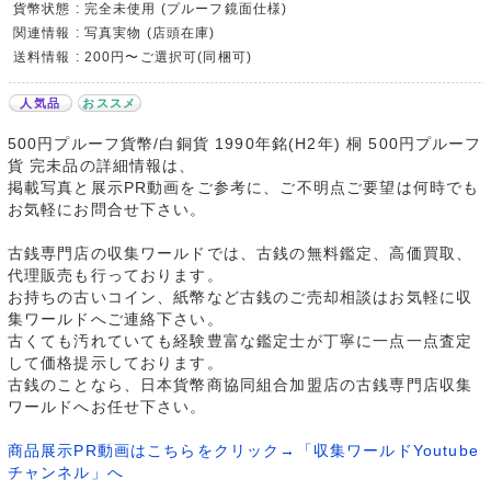
貨幣状態 : 完全未使用 (プルーフ鏡面仕様)
関連情報 : 写真実物 (店頭在庫)
送料情報 : 200円〜ご選択可(同梱可)
人気品
おススメ
500円プルーフ貨幣/白銅貨 1990年銘(H2年) 桐 500円プルーフ
貨 完未品の詳細情報は、
掲載写真と展示PR動画をご参考に、ご不明点ご要望は何時でも
お気軽にお問合せ下さい。
古銭専門店の収集ワールドでは、古銭の無料鑑定、高価買取、
代理販売も行っております。
お持ちの古いコイン、紙幣など古銭のご売却相談はお気軽に収
集ワールドへご連絡下さい。
古くても汚れていても経験豊富な鑑定士が丁寧に一点一点査定
して価格提示しております。
古銭のことなら、日本貨幣商協同組合加盟店の古銭専門店収集
ワールドへお任せ下さい。
商品展示PR動画はこちらをクリック→「収集ワールドYoutube
チャンネル」へ