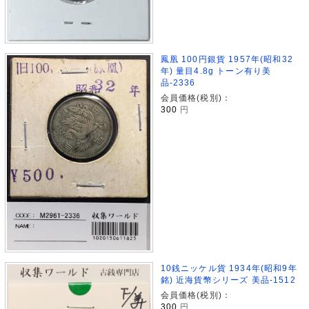
鳳凰 100円銀貨 1957年(昭和32
年) 量目4.8g トーン有り美
品-2336
会員価格(税別)：
300
円
10銭ニッケル貨 1934年(昭和9年
銘) 近海貨幣シリーズ 美品-1512
会員価格(税別)：
300
円