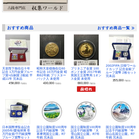
おすすめ商品
おすすめ商品一覧
2002FIFA 日韓ワール
昭和天皇様御在位60
ブリタニア金貨 100
天皇陛下御在位十年
ドカップ 記念金銀プ
年記念 10万円金貨 昭
ポンド金貨 2017年銘
記念 1万円金貨プルー
ルーフ貨幣 2枚セット
和62年銘 ブリスター
英国王立造幣局 1オン
フ貨+白銅貨 2枚組 平
完未品
パック入 未使用
ス金貨 未使用
成11年 完未品
355,000
円(税別)
430,000
660,000
458,000
円(税別)
円(税別)
円(税別)
日本国際博覧会記念
国立公園制度100周年
国立公園制度100周年
国立公園制度100周年
2005年/愛地球博 壱
記念千円銀貨幣「阿
記念千円銀貨幣「大
記念千円銀貨幣「中
万円金貨/千円銀貨幣
寒摩周国立公園」R7
雪山国立公園」R7年
部山岳国立公園」R7
プルーフ貨幣セット
年銘 完未品
銘 完未品
年銘 完未品