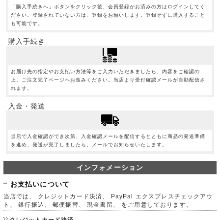
「購入手続きへ」ボタンをクリック後、会員登録がお済みの方はログインしてく
ださい。登録されていない方は、登録をお願いします。登録せずに購入すること
も可能です。
購入手続き
お届け先の指定やお支払い方法等をご入力いただきましたら、内容をご確認の
上、ご注文完了ページへお進みください。当店より受付確認メールが自動配信さ
れます。
入金・発送
当店で入金確認ができ次第、入金確認メールを配信するとともに商品の発送準備
を進め、発送が完了しましたら、メールでお知らせいたします。
インフォメーション
お支払いについて
当店では、 クレジットカード決済、 PayPal エクスプレスチェックアウ
ト、 銀行振込、 郵便振替、 現金書留、 をご用意しております。
クレジットカード決済