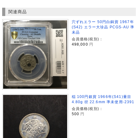
関連商品
穴ずれエラー 50円白銅貨 1967年
(S42) エラー大珍品 PCGS-AU 準
未品
会員価格(税別)：
498,000
円
稲 100円銀貨 1966年(S41)量目
4.80g 径 22.6mm 準未使用-2391
会員価格(税別)：
500
円