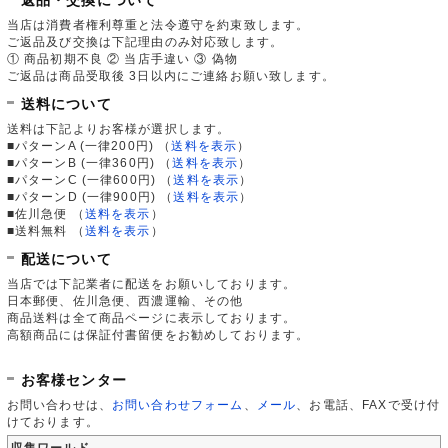
当店は消費者権利尊重と法令遵守を約束致します。
ご返品及び交換は下記理由のみ対応致します。
① 商品初期不良 ② 当店手違い ③ 偽物
ご返品は商品受取後 3日以内にご連絡お願い致します。
送料について
送料は下記よりお客様が選択します。
■パターンA (一律200円)
（
送料を表示
）
■パターンB (一律360円)
（
送料を表示
）
■パターンC (一律600円)
（
送料を表示
）
■パターンD (一律900円)
（
送料を表示
）
■佐川急便
（
送料を表示
）
■送料無料
（
送料を表示
）
配送について
当店では下記業者に配送をお願いしております。
日本郵便、佐川急便、西濃運輸、その他
商品送料は全て商品ページに表示しております。
高額商品には保証付書留便をお勧めしております。
お客様センター
お問い合わせは、
お問い合わせフォーム
、
メール
、お電話、FAXで受け付
けております。
収集ワールド