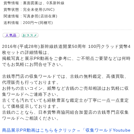
貨幣情報 : 裏面図案は、0系新幹線
貨幣状態 : 完全未使用(UNC)
関連情報 : 写真参照(店頭在庫)
送料情報 : 200円〜(同梱可)
人気品
おススメ
2016年(平成28年)新幹線鉄道開業50周年 100円クラッド貨幣4
枚セットの詳細情報は、
掲載写真と展示PR動画をご参考に、ご不明点ご要望などは何時
でもお気軽にお問合せ下さい。
古銭専門店の収集ワールドでは、古銭の無料鑑定、高価買取、
代理販売も行っております。
お持ちの古いコイン、紙幣など古銭のご売却相談はお気軽に収
集ワールドへご連絡下さい。
古くても汚れていても経験豊富な鑑定士が丁寧に一点一点査定
して価格提示しております。
古銭のことなら、日本貨幣商協同組合加盟店の古銭専門店収集
ワールドへご相談ください。
商品展示PR動画はこちらをクリック→「収集ワールドYoutube