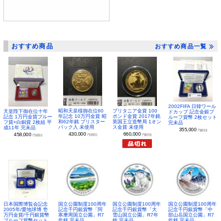
おすすめ商品
おすすめ商品一覧
2002FIFA 日韓ワール
昭和天皇様御在位60
ブリタニア金貨 100
天皇陛下御在位十年
ドカップ 記念金銀プ
年記念 10万円金貨 昭
ポンド金貨 2017年銘
記念 1万円金貨プルー
ルーフ貨幣 2枚セット
和62年銘 ブリスター
英国王立造幣局 1オン
フ貨+白銅貨 2枚組 平
完未品
パック入 未使用
ス金貨 未使用
成11年 完未品
355,000
円(税別)
430,000
660,000
458,000
円(税別)
円(税別)
円(税別)
日本国際博覧会記念
国立公園制度100周年
国立公園制度100周年
国立公園制度100周年
2005年/愛地球博 壱
記念千円銀貨幣「阿
記念千円銀貨幣「大
記念千円銀貨幣「中
万円金貨/千円銀貨幣
寒摩周国立公園」R7
雪山国立公園」R7年
部山岳国立公園」R7
プルーフ貨幣セット
年銘 完未品
銘 完未品
年銘 完未品