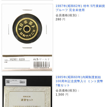
1987年(昭和62年) 特年 5円黄銅貨
プルーフ 完全未使用
会員価格(税別)：
280
円
1985年(昭和60年)内閣制度創始
100周年記念貨幣入り ミント貨幣
7枚セット
会員価格(税別)：
1,500
円