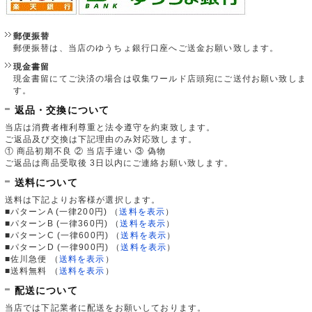
郵便振替
郵便振替は、当店のゆうちょ銀行口座へご送金お願い致します。
現金書留
現金書留にてご決済の場合は収集ワールド店頭宛にご送付お願い致しま
す。
返品・交換について
当店は消費者権利尊重と法令遵守を約束致します。
ご返品及び交換は下記理由のみ対応致します。
① 商品初期不良 ② 当店手違い ③ 偽物
ご返品は商品受取後 3日以内にご連絡お願い致します。
送料について
送料は下記よりお客様が選択します。
■パターンA (一律200円)
（
送料を表示
）
■パターンB (一律360円)
（
送料を表示
）
■パターンC (一律600円)
（
送料を表示
）
■パターンD (一律900円)
（
送料を表示
）
■佐川急便
（
送料を表示
）
■送料無料
（
送料を表示
）
配送について
当店では下記業者に配送をお願いしております。