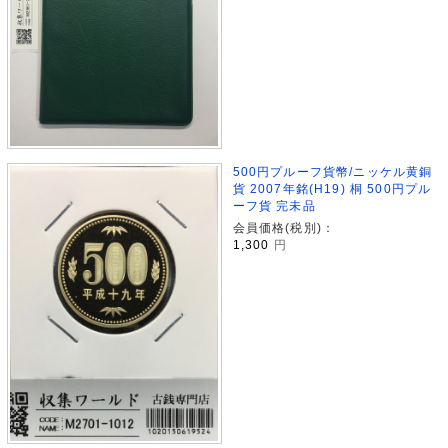
500円プルーフ貨幣/ニッケル黄銅
貨 2007年銘(H19) 桐 500円プル
ーフ貨 完未品
会員価格(税別)：
1,300
円