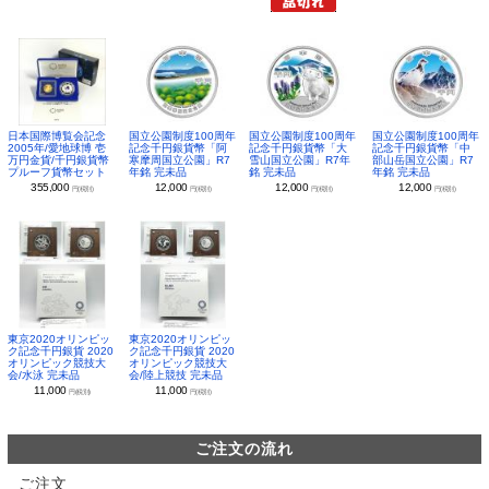
日本国際博覧会記念
国立公園制度100周年
国立公園制度100周年
国立公園制度100周年
2005年/愛地球博 壱
記念千円銀貨幣「阿
記念千円銀貨幣「大
記念千円銀貨幣「中
万円金貨/千円銀貨幣
寒摩周国立公園」R7
雪山国立公園」R7年
部山岳国立公園」R7
プルーフ貨幣セット
年銘 完未品
銘 完未品
年銘 完未品
355,000
12,000
12,000
12,000
円(税別)
円(税別)
円(税別)
円(税別)
東京2020オリンピッ
東京2020オリンピッ
ク記念千円銀貨 2020
ク記念千円銀貨 2020
オリンピック競技大
オリンピック競技大
会/水泳 完未品
会/陸上競技 完未品
11,000
11,000
円(税別)
円(税別)
ご注文の流れ
ご注文