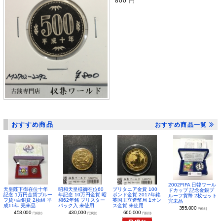
800
円
おすすめ商品
おすすめ商品一覧
2002FIFA 日韓ワール
昭和天皇様御在位60
ブリタニア金貨 100
天皇陛下御在位十年
ドカップ 記念金銀プ
年記念 10万円金貨 昭
ポンド金貨 2017年銘
記念 1万円金貨プルー
ルーフ貨幣 2枚セット
和62年銘 ブリスター
英国王立造幣局 1オン
フ貨+白銅貨 2枚組 平
完未品
パック入 未使用
ス金貨 未使用
成11年 完未品
355,000
円(税別)
430,000
660,000
458,000
円(税別)
円(税別)
円(税別)