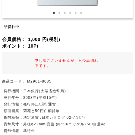
品切れ中
会員価格：
1,000
円(税別)
ポイント：
10
Pt
申し訳ございませんが、只今品切れ
中です。
商品コード：
M2961-8085
発行機関 : 日本銀行(大蔵省造幣局)
発行年号 : 2003年(平成15年)
発行情報 : 発行停止/現行通貨
額面図案 : 菊花と50円白銅貨幣
貨幣種類 : 法定通貨 /日本カタログ 02-7(現7)
貨幣尺寸 : 外径φ21mm/品位 銅750/ニッケル250/目量4g
貨幣情報 : 準特年