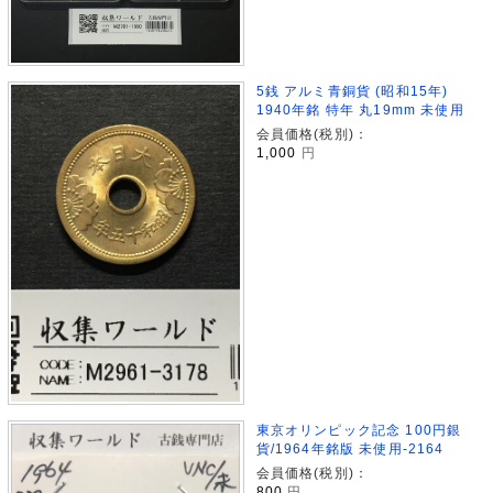
5銭 アルミ青銅貨 (昭和15年)
1940年銘 特年 丸19mm 未使用
会員価格(税別)：
1,000
円
東京オリンピック記念 100円銀
貨/1964年銘版 未使用-2164
会員価格(税別)：
800
円