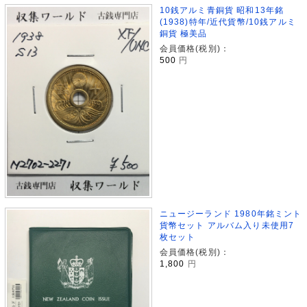
10銭アルミ青銅貨 昭和13年銘
(1938)特年/近代貨幣/10銭アルミ
銅貨 極美品
会員価格(税別)：
500
円
ニュージーランド 1980年銘ミント
貨幣セット アルバム入り未使用7
枚セット
会員価格(税別)：
1,800
円