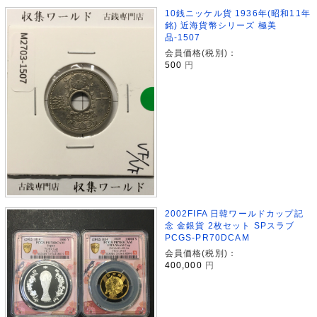
10銭ニッケル貨 1936年(昭和11年
銘) 近海貨幣シリーズ 極美
品-1507
会員価格(税別)：
500
円
2002FIFA 日韓ワールドカップ記
念 金銀貨 2枚セット SPスラブ
PCGS-PR70DCAM
会員価格(税別)：
400,000
円