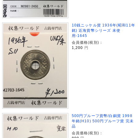
10銭ニッケル貨 1936年(昭和11年
銘) 近海貨幣シリーズ 未使
用-1645
会員価格(税別)：
1,200
円
500円プルーフ貨幣/白銅貨 1998
年銘(H10) 500円プルーフ貨 完未
品
会員価格(税別)：