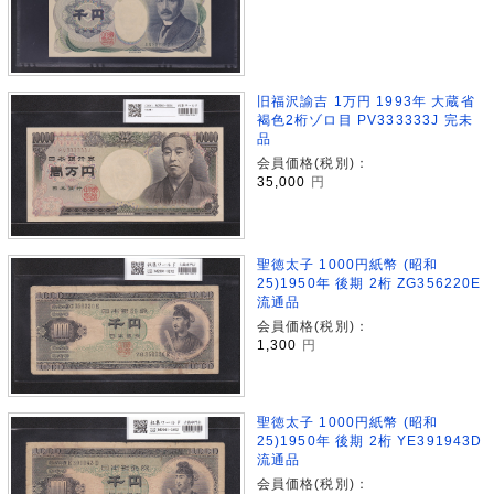
旧福沢諭吉 1万円 1993年 大蔵省
褐色2桁ゾロ目 PV333333J 完未
品
会員価格(税別)：
35,000
円
聖徳太子 1000円紙幣 (昭和
25)1950年 後期 2桁 ZG356220E
流通品
会員価格(税別)：
1,300
円
聖徳太子 1000円紙幣 (昭和
25)1950年 後期 2桁 YE391943D
流通品
会員価格(税別)：