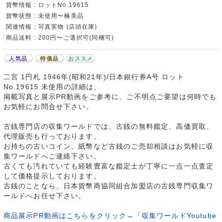
貨幣情報 : ロットNo.19615
貨幣状態 : 未使用〜極美品
関連情報 : 写真実物 (店頭在庫)
商品送料 : 200円〜ご選択可(同梱可)
人気品
特価品
おススメ
二宮 1円札 1946年(昭和21年)/日本銀行券A号 ロット
No.19615 未使用の詳細は、
掲載写真と展示PR動画をご参考に、ご不明点ご要望は何時でも
お気軽にお問合せ下さい。
古銭専門店の収集ワールドでは、古銭の無料鑑定、高価買取、
代理販売も行っております。
お持ちの古いコイン、紙幣など古銭のご売却相談はお気軽に収
集ワールドへご連絡下さい。
古くても汚れていても経験豊富な鑑定士が丁寧に一点一点査定
して価格提示しております。
古銭のことなら、日本貨幣商協同組合加盟店の古銭専門収集ワ
ールドへお任せ下さい。
商品展示PR動画はこちらをクリック→「収集ワールドYoutube