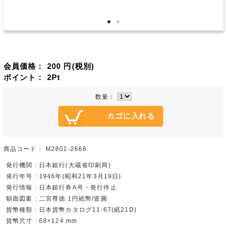
会員価格：
200
円(税別)
ポイント：
2
Pt
数量：
商品コード：
M2801-2668
発行機関 : 日本銀行(大蔵省印刷局)
発行年号 : 1946年(昭和21年3月19日)
発行情報 : 日本銀行券A号・発行停止
額面図案 : 二宮尊徳 1円紙幣/壹圓
貨幣種類 : 日本貨幣カタログ11-67(紙21D)
貨幣尺寸 : 68×124 mm