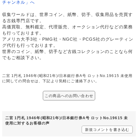
チャンネル」へ
収集ワールドは、世界コイン、紙幣、切手、収集用品を売買す
る古銭専門店です。
高価買取、無料鑑定、代理販売、オークション代行などの業務
も行っております。
アメリカ大手3社・PMG社・NGC社・PCGS社のグレーティン
グ代行も行っております。
世界のコイン、紙幣、切手など古銭コレクションのことなら何
でもご相談下さい。
二宮 1円札 1946年(昭和21年)/日本銀行券A号 ロットNo.19615 未使用
に関しての問合せは、下記より気軽にご連絡下さい。
この商品へのお問い合わせ
二宮 1円札 1946年(昭和21年)/日本銀行券A号 ロットNo.19615 未
使用に対するお客様の声
新規コメントを書き込む