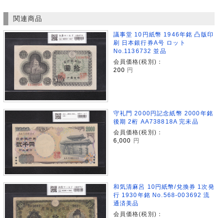
関連商品
議事堂 10円紙幣 1946年銘 凸版印
刷 日本銀行券A号 ロット
No.1136732 並品
会員価格(税別)：
200
円
守礼門 2000円記念紙幣 2000年銘
後期 2桁 AA738818A 完未品
会員価格(税別)：
6,000
円
和気清麻呂 10円紙幣/兌換券 1次発
行 1930年銘 No.568-003692 流
通済美品
会員価格(税別)：