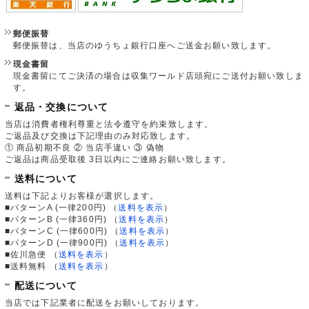
郵便振替
郵便振替は、当店のゆうちょ銀行口座へご送金お願い致します。
現金書留
現金書留にてご決済の場合は収集ワールド店頭宛にご送付お願い致しま
す。
返品・交換について
当店は消費者権利尊重と法令遵守を約束致します。
ご返品及び交換は下記理由のみ対応致します。
① 商品初期不良 ② 当店手違い ③ 偽物
ご返品は商品受取後 3日以内にご連絡お願い致します。
送料について
送料は下記よりお客様が選択します。
■パターンA (一律200円)
（
送料を表示
）
■パターンB (一律360円)
（
送料を表示
）
■パターンC (一律600円)
（
送料を表示
）
■パターンD (一律900円)
（
送料を表示
）
■佐川急便
（
送料を表示
）
■送料無料
（
送料を表示
）
配送について
当店では下記業者に配送をお願いしております。