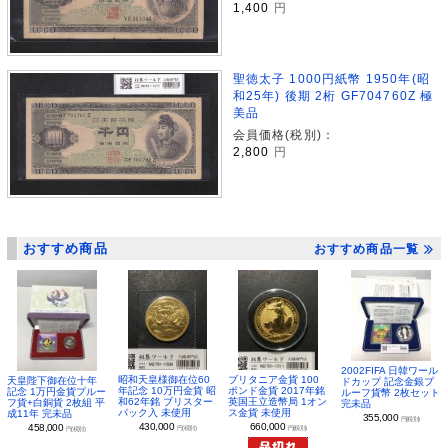
1,400
円
聖徳太子 1000円紙幣 1950年(昭
和25年) 後期 2桁 GF704760Z 極
美品
会員価格(税別)：
2,800
円
おすすめ商品
おすすめ商品一覧
2002FIFA 日韓ワール
昭和天皇様御在位60
ブリタニア金貨 100
天皇陛下御在位十年
ドカップ 記念金銀プ
年記念 10万円金貨 昭
ポンド金貨 2017年銘
記念 1万円金貨プルー
ルーフ貨幣 2枚セット
和62年銘 ブリスター
英国王立造幣局 1オン
フ貨+白銅貨 2枚組 平
完未品
パック入 未使用
ス金貨 未使用
成11年 完未品
355,000
円(税別)
430,000
660,000
458,000
円(税別)
円(税別)
円(税別)