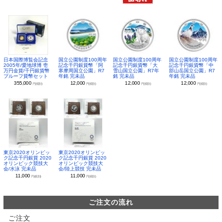
日本国際博覧会記念
国立公園制度100周年
国立公園制度100周年
国立公園制度100周年
2005年/愛地球博 壱
記念千円銀貨幣「阿
記念千円銀貨幣「大
記念千円銀貨幣「中
万円金貨/千円銀貨幣
寒摩周国立公園」R7
雪山国立公園」R7年
部山岳国立公園」R7
プルーフ貨幣セット
年銘 完未品
銘 完未品
年銘 完未品
355,000
12,000
12,000
12,000
円(税別)
円(税別)
円(税別)
円(税別)
東京2020オリンピッ
東京2020オリンピッ
ク記念千円銀貨 2020
ク記念千円銀貨 2020
オリンピック競技大
オリンピック競技大
会/水泳 完未品
会/陸上競技 完未品
11,000
11,000
円(税別)
円(税別)
ご注文の流れ
ご注文