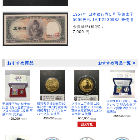
1957年 日本銀行券C号 聖徳太子
5000円札 1桁P223098Z 未使用
会員価格(税別)：
7,000
円
おすすめ商品
おすすめ商品一覧
2002FIFA 日韓ワール
昭和天皇様御在位60
ブリタニア金貨 100
天皇陛下御在位十年
ドカップ 記念金銀プ
年記念 10万円金貨 昭
ポンド金貨 2017年銘
記念 1万円金貨プルー
ルーフ貨幣 2枚セット
和62年銘 ブリスター
英国王立造幣局 1オン
フ貨+白銅貨 2枚組 平
完未品
パック入 未使用
ス金貨 未使用
成11年 完未品
355,000
円(税別)
430,000
660,000
458,000
円(税別)
円(税別)
円(税別)