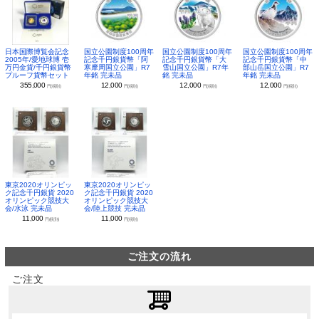
日本国際博覧会記念
国立公園制度100周年
国立公園制度100周年
国立公園制度100周年
2005年/愛地球博 壱
記念千円銀貨幣「阿
記念千円銀貨幣「大
記念千円銀貨幣「中
万円金貨/千円銀貨幣
寒摩周国立公園」R7
雪山国立公園」R7年
部山岳国立公園」R7
プルーフ貨幣セット
年銘 完未品
銘 完未品
年銘 完未品
355,000
12,000
12,000
12,000
円(税別)
円(税別)
円(税別)
円(税別)
東京2020オリンピッ
東京2020オリンピッ
ク記念千円銀貨 2020
ク記念千円銀貨 2020
オリンピック競技大
オリンピック競技大
会/水泳 完未品
会/陸上競技 完未品
11,000
11,000
円(税別)
円(税別)
ご注文の流れ
ご注文