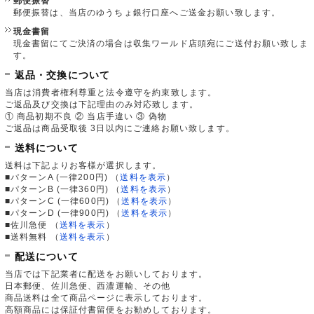
郵便振替
郵便振替は、当店のゆうちょ銀行口座へご送金お願い致します。
現金書留
現金書留にてご決済の場合は収集ワールド店頭宛にご送付お願い致しま
す。
返品・交換について
当店は消費者権利尊重と法令遵守を約束致します。
ご返品及び交換は下記理由のみ対応致します。
① 商品初期不良 ② 当店手違い ③ 偽物
ご返品は商品受取後 3日以内にご連絡お願い致します。
送料について
送料は下記よりお客様が選択します。
■パターンA (一律200円)
（
送料を表示
）
■パターンB (一律360円)
（
送料を表示
）
■パターンC (一律600円)
（
送料を表示
）
■パターンD (一律900円)
（
送料を表示
）
■佐川急便
（
送料を表示
）
■送料無料
（
送料を表示
）
配送について
当店では下記業者に配送をお願いしております。
日本郵便、佐川急便、西濃運輸、その他
商品送料は全て商品ページに表示しております。
高額商品には保証付書留便をお勧めしております。