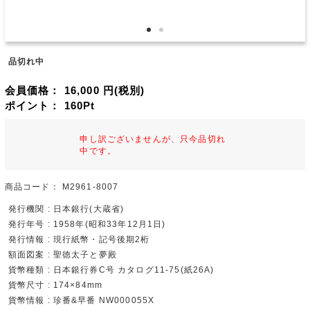
品切れ中
会員価格：
16,000
円(税別)
ポイント：
160
Pt
申し訳ございませんが、只今品切れ
中です。
商品コード：
M2961-8007
発行機関 : 日本銀行(大蔵省)
発行年号 : 1958年(昭和33年12月1日)
発行情報 : 現行紙幣・記号後期2桁
額面図案 : 聖徳太子と夢殿
貨幣種類 : 日本銀行券C号 カタログ11-75(紙26A)
貨幣尺寸 : 174×84mm
貨幣情報 : 珍番&早番 NW000055X