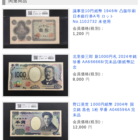
関連商品
議事堂10円紙幣 1946年 凸版印刷
日本銀行券A号 ロット
No.1102732 未使用
会員価格(税別)：
1,200
円
北里柴三郎 新1000円札 2024年銘
珍番 AA666668/完未品/新紙幣記
念
会員価格(税別)：
8,000
円
野口英世 1000円紙幣 2004年 国
立銘 黒色 1桁 早番 A046596A 完
未品
会員価格(税別)：
12,000
円