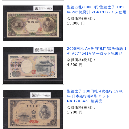
聖徳万札/10000円/聖徳太子 1958
年 2桁 滝野川 ZG619177X 未使用
会員価格(税別)：
15,000
円
2000円札 AA券 守礼門/源氏物語 1
桁 A677541A 第一ロット完未品
会員価格(税別)：
4,800
円
聖徳太子 100円札 4次発行 1946
年 日本銀行券A号 ロット
No.1708433 極美品
会員価格(税別)：
1,200
円