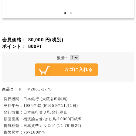
会員価格：
80,000
円(税別)
ポイント：
800
Pt
数量：
商品コード：
M2801-2770
発行機関 : 日本銀行 (大蔵省印刷局)
発行年号 : 1984年銘 (昭和59年11月1日)
発行情報 : 日本銀行券D号/発行停止
額面図案 : 福沢諭吉像/きじ鳥/10000円紙幣
貨幣種類 : 日本貨幣カタログ (11-79 紙29)
貨幣尺寸 : 76×160mm