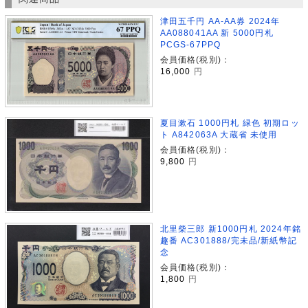
津田五千円 AA-AA券 2024年
AA088041AA 新 5000円札
PCGS-67PPQ
会員価格(税別)：
16,000
円
夏目漱石 1000円札 緑色 初期ロッ
ト A842063A 大蔵省 未使用
会員価格(税別)：
9,800
円
北里柴三郎 新1000円札 2024年銘
趣番 AC301888/完未品/新紙幣記
念
会員価格(税別)：
1,800
円