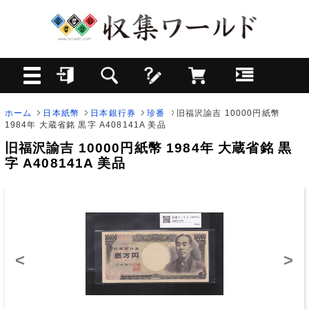
ホーム
日本紙幣
日本銀行券
珍番
旧福沢諭吉 10000円紙幣
1984年 大蔵省銘 黒字 A408141A 美品
旧福沢諭吉 10000円紙幣 1984年 大蔵省銘 黒
字 A408141A 美品
<
>