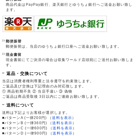
商品代金はPayPay銀行、楽天銀行とゆうちょ銀行へご送金お願い致し
ます。
郵便振替
郵便振替は、当店のゆうちょ銀行口座へご送金お願い致します。
現金書留
現金書留にてご決済の場合は収集ワールド店頭宛にご送付お願い致しま
す。
返品・交換について
当店は消費者権利尊重と法令遵守を約束致します。
ご返品及び交換は下記理由のみ対応致します。
① 商品初期不良 ② 当店手違い ③ 偽物
ご返品は商品受取後 3日以内にご連絡お願い致します。
送料について
送料は下記よりお客様が選択します。
■パターンA (一律200円)
（
送料を表示
）
■パターンB (一律360円)
（
送料を表示
）
■パターンC (一律600円)
（
送料を表示
）
■パターンD (一律900円)
（
送料を表示
）