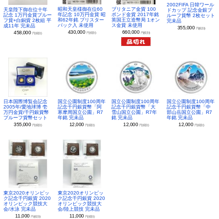
2002FIFA 日韓ワール
昭和天皇様御在位60
ブリタニア金貨 100
天皇陛下御在位十年
ドカップ 記念金銀プ
年記念 10万円金貨 昭
ポンド金貨 2017年銘
記念 1万円金貨プルー
ルーフ貨幣 2枚セット
和62年銘 ブリスター
英国王立造幣局 1オン
フ貨+白銅貨 2枚組 平
完未品
パック入 未使用
ス金貨 未使用
成11年 完未品
355,000
円(税別)
430,000
660,000
458,000
円(税別)
円(税別)
円(税別)
日本国際博覧会記念
国立公園制度100周年
国立公園制度100周年
国立公園制度100周年
2005年/愛地球博 壱
記念千円銀貨幣「阿
記念千円銀貨幣「大
記念千円銀貨幣「中
万円金貨/千円銀貨幣
寒摩周国立公園」R7
雪山国立公園」R7年
部山岳国立公園」R7
プルーフ貨幣セット
年銘 完未品
銘 完未品
年銘 完未品
355,000
12,000
12,000
12,000
円(税別)
円(税別)
円(税別)
円(税別)
東京2020オリンピッ
東京2020オリンピッ
ク記念千円銀貨 2020
ク記念千円銀貨 2020
オリンピック競技大
オリンピック競技大
会/水泳 完未品
会/陸上競技 完未品
11,000
11,000
円(税別)
円(税別)