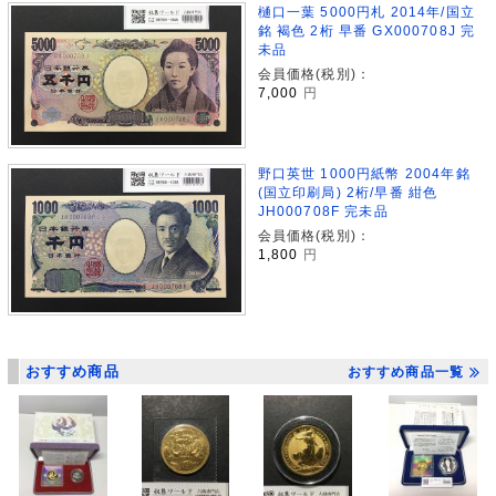
樋口一葉 5000円札 2014年/国立
銘 褐色 2桁 早番 GX000708J 完
未品
会員価格(税別)：
7,000
円
野口英世 1000円紙幣 2004年銘
(国立印刷局) 2桁/早番 紺色
JH000708F 完未品
会員価格(税別)：
1,800
円
おすすめ商品
おすすめ商品一覧