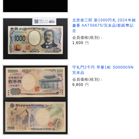
北里柴三郎 新1000円札 2024年銘
趣番 AA756675/完未品/新紙幣記
念
会員価格(税別)：
1,600
円
守礼門2千円 早番1桁 S000009N
完未品
会員価格(税別)：
9,800
円