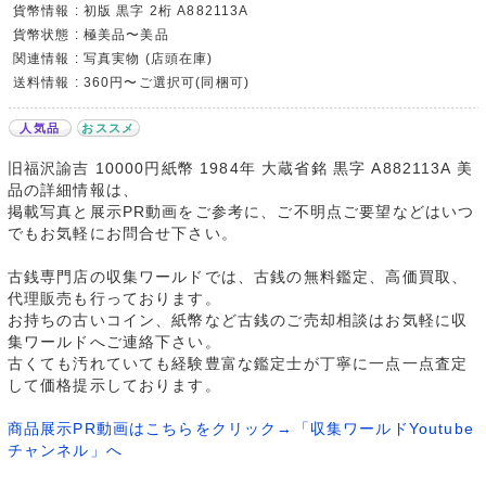
貨幣情報 : 初版 黒字 2桁 A882113A
貨幣状態 : 極美品〜美品
関連情報 : 写真実物 (店頭在庫)
送料情報 : 360円〜ご選択可(同梱可)
人気品
おススメ
旧福沢諭吉 10000円紙幣 1984年 大蔵省銘 黒字 A882113A 美
品の詳細情報は、
掲載写真と展示PR動画をご参考に、ご不明点ご要望などはいつ
でもお気軽にお問合せ下さい。
古銭専門店の収集ワールドでは、古銭の無料鑑定、高価買取、
代理販売も行っております。
お持ちの古いコイン、紙幣など古銭のご売却相談はお気軽に収
集ワールドへご連絡下さい。
古くても汚れていても経験豊富な鑑定士が丁寧に一点一点査定
して価格提示しております。
商品展示PR動画はこちらをクリック→「収集ワールドYoutube
チャンネル」へ