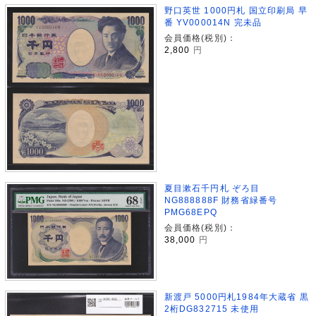
野口英世 1000円札 国立印刷局 早
番 YV000014N 完未品
会員価格(税別)：
2,800
円
夏目漱石千円札 ぞろ目
NG888888F 財務省緑番号
PMG68EPQ
会員価格(税別)：
38,000
円
新渡戸 5000円札1984年大蔵省 黒
2桁DG832715 未使用