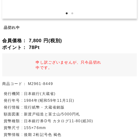
品切れ中
会員価格：
7,800
円(税別)
ポイント：
78
Pt
申し訳ございませんが、只今品切れ
中です。
商品コード：
M2961-8449
発行機関 : 日本銀行(大蔵省)
発行年号 : 1984年(昭和59年11月1日)
発行情報 : 現行紙幣・大蔵省銘版
額面図案 : 新渡戸稲造と富士山/5000円札
貨幣種類 : 日本銀行券D号 カタログ11-80(紙30)
貨幣尺寸 : 155×76mm
貨幣情報 : 後期 2桁記号色 褐色