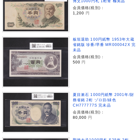
博文1000円札 1桁青 極美品
会員価格(税別)：
1,200
円
板垣退助 100円紙幣 1953年大蔵
省銘版 珍番/早番 MR000042X 完
未品
会員価格(税別)：
500
円
夏目漱石 1000円紙幣 2001年/財
務省銘 2桁 ゾロ目/緑色
CH777777S 完未品
会員価格(税別)：
80,000
円
聖徳太子1000円札 S25年 2桁