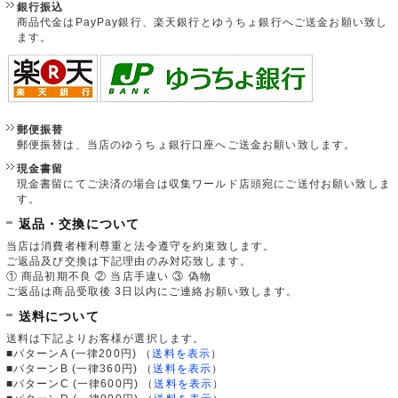
銀行振込
商品代金はPayPay銀行、楽天銀行とゆうちょ銀行へご送金お願い致し
ます。
郵便振替
郵便振替は、当店のゆうちょ銀行口座へご送金お願い致します。
現金書留
現金書留にてご決済の場合は収集ワールド店頭宛にご送付お願い致しま
す。
返品・交換について
当店は消費者権利尊重と法令遵守を約束致します。
ご返品及び交換は下記理由のみ対応致します。
① 商品初期不良 ② 当店手違い ③ 偽物
ご返品は商品受取後 3日以内にご連絡お願い致します。
送料について
送料は下記よりお客様が選択します。
■パターンA (一律200円)
（
送料を表示
）
■パターンB (一律360円)
（
送料を表示
）
■パターンC (一律600円)
（
送料を表示
）