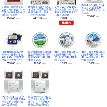
2002FIFA 日韓ワール
昭和天皇様御在位60
ブリタニア金貨 100
天皇陛下御在位十年
ドカップ 記念金銀プ
年記念 10万円金貨 昭
ポンド金貨 2017年銘
記念 1万円金貨プルー
ルーフ貨幣 2枚セット
和62年銘 ブリスター
英国王立造幣局 1オン
フ貨+白銅貨 2枚組 平
完未品
パック入 未使用
ス金貨 未使用
成11年 完未品
355,000
円(税別)
430,000
660,000
458,000
円(税別)
円(税別)
円(税別)
日本国際博覧会記念
国立公園制度100周年
国立公園制度100周年
国立公園制度100周年
2005年/愛地球博 壱
記念千円銀貨幣「阿
記念千円銀貨幣「大
記念千円銀貨幣「中
万円金貨/千円銀貨幣
寒摩周国立公園」R7
雪山国立公園」R7年
部山岳国立公園」R7
プルーフ貨幣セット
年銘 完未品
銘 完未品
年銘 完未品
355,000
12,000
12,000
12,000
円(税別)
円(税別)
円(税別)
円(税別)
東京2020オリンピッ
東京2020オリンピッ
ク記念千円銀貨 2020
ク記念千円銀貨 2020
オリンピック競技大
オリンピック競技大
会/水泳 完未品
会/陸上競技 完未品