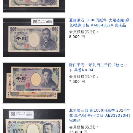
夏目漱石 1000円紙幣 大蔵省銘 緑
色/後期 2桁 AA884812A 完未品
会員価格(税別)：
8,000
円
野口千円・守礼門二千円 2枚セッ
ト 早番No.94
会員価格(税別)：
7,500
円
北里柴三郎 新1000円紙幣 2024年
銘 黒色/珍番/ゾロ目 AE333333HT
完未品
会員価格(税別)：
35,000
円