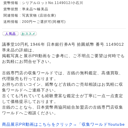
貨幣情報 : シリアルロットNo.1149012/小石川
貨幣状態 : 準未品〜極美品
関連情報 : 写真実物 (店頭在庫)
送料情報 : 200円〜ご選択可(同梱可)
人気品
おススメ
議事堂10円札 1946年 日本銀行券A号 拾圓紙幣 番号.1149012
準未品の詳細は、
掲載写真と展示PR動画をご参考に、ご不明点ご要望は何時でも
お気軽にお問合せ下さい。
古銭専門店の収集ワールドでは、古銭の無料鑑定、高価買取、
代理販売も行っております。
お持ちの古いコイン、紙幣など古銭のご売却相談はお気軽に収
集ワールドへご連絡下さい。
古くても汚れていても経験豊富な鑑定士が丁寧に一点一点査定
して価格提示しております。
古銭のことなら、日本貨幣商協同組合加盟店の古銭専門店収集
ワールドへご相談ください。
商品展示PR動画はこちらをクリック→「収集ワールドYoutube