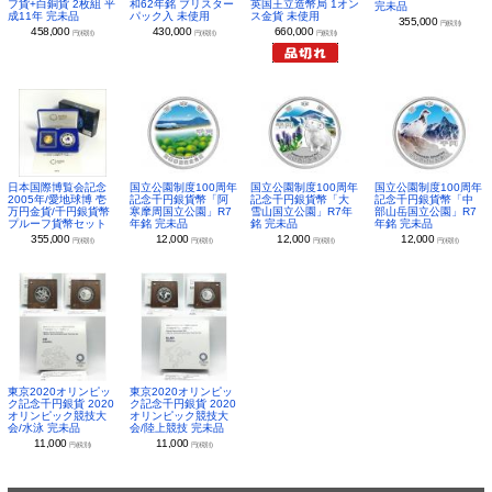
和62年銘 ブリスター
英国王立造幣局 1オン
フ貨+白銅貨 2枚組 平
完未品
パック入 未使用
ス金貨 未使用
成11年 完未品
355,000
円(税別)
430,000
660,000
458,000
円(税別)
円(税別)
円(税別)
日本国際博覧会記念
国立公園制度100周年
国立公園制度100周年
国立公園制度100周年
2005年/愛地球博 壱
記念千円銀貨幣「阿
記念千円銀貨幣「大
記念千円銀貨幣「中
万円金貨/千円銀貨幣
寒摩周国立公園」R7
雪山国立公園」R7年
部山岳国立公園」R7
プルーフ貨幣セット
年銘 完未品
銘 完未品
年銘 完未品
355,000
12,000
12,000
12,000
円(税別)
円(税別)
円(税別)
円(税別)
東京2020オリンピッ
東京2020オリンピッ
ク記念千円銀貨 2020
ク記念千円銀貨 2020
オリンピック競技大
オリンピック競技大
会/水泳 完未品
会/陸上競技 完未品
11,000
11,000
円(税別)
円(税別)