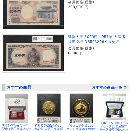
会員価格(税別)：
298,000
円
聖徳太子 5000円 1957年 大蔵省
後期 2桁 DS593229K 未使用
会員価格(税別)：
6,000
円
おすすめ商品
おすすめ商品一覧
2002FIFA 日韓ワール
昭和天皇様御在位60
ブリタニア金貨 100
天皇陛下御在位十年
ドカップ 記念金銀プ
年記念 10万円金貨 昭
ポンド金貨 2017年銘
記念 1万円金貨プルー
ルーフ貨幣 2枚セット