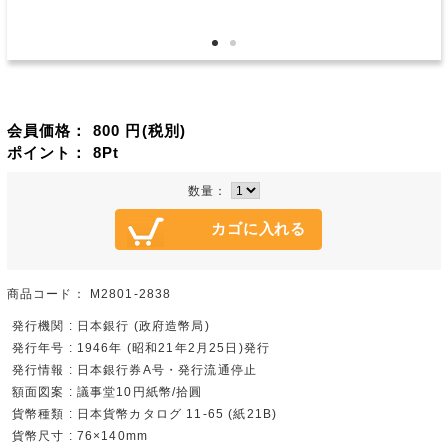
会員価格：
800
円(税別)
ポイント：
8
Pt
数量：
商品コード：
M2801-2838
発行機関 : 日本銀行 (政府造幣局)
発行年号 : 1946年 (昭和21年2月25日)発行
発行情報 : 日本銀行券A号・発行流通停止
額面図案 : 議事堂10円紙幣/拾圓
貨幣種類 : 日本貨幣カタログ 11-65 (紙21B)
貨幣尺寸 : 76×140mm