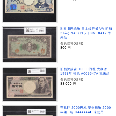
彩紋 5円紙幣 日本銀行券A号 昭和
21年(1946) ロットNo.18417 準
未品
会員価格(税別)：
800
円
旧福沢諭吉 10000円札 大蔵省
1993年 褐色 A009647A 完未品
会員価格(税別)：
88,000
円
守礼門 2000円札 記念紙幣 2000
年銘 1桁 D444444D 未使用