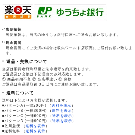
郵便振替
郵便振替は、当店のゆうちょ銀行口座へご送金お願い致します。
現金書留
現金書留にてご決済の場合は収集ワールド店頭宛にご送付お願い致しま
す。
返品・交換について
当店は消費者権利尊重と法令遵守を約束致します。
ご返品及び交換は下記理由のみ対応致します。
① 商品初期不良 ② 当店手違い ③ 偽物
ご返品は商品受取後 3日以内にご連絡お願い致します。
送料について
送料は下記よりお客様が選択します。
■パターンA (一律200円)
（
送料を表示
）
■パターンB (一律360円)
（
送料を表示
）
■パターンC (一律600円)
（
送料を表示
）
■パターンD (一律900円)
（
送料を表示
）
■佐川急便
（
送料を表示
）
■送料無料
（
送料を表示
）