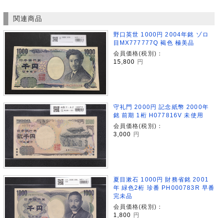
関連商品
野口英世 1000円 2004年銘 ゾロ
目MX777777Q 褐色 極美品
会員価格(税別)：
15,800
円
守礼門 2000円 記念紙幣 2000年
銘 前期 1桁 H077816V 未使用
会員価格(税別)：
3,000
円
夏目漱石 1000円 財務省銘 2001
年 緑色2桁 珍番 PH000783R 早番
完未品
会員価格(税別)：
1,800
円