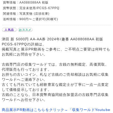
貨幣情報 : AA088088AA 初版
貨幣状態 : 完全未使用/PCGS-67PPQ
関連情報 : 写真実物 (店頭在庫)
送料情報 : 900円〜ご選択可(同梱可)
人気品
おススメ
津田 新 5000円 AA-AA券 2024年/趣番 AA088088AA 初版
PCGS-67PPQの詳細は、
掲載写真と展示PR動画をご参考に、ご不明点ご要望は何時でも
お気軽にお問合せ下さい。
古銭専門店の収集ワールドでは、古銭の無料鑑定、高価買取、
代理販売も行っております。
お持ちの古いコイン、札など古銭のご売却相談はお気軽に収集
ワールドへご連絡下さい。
古くても汚れていても経験豊富な鑑定士が丁寧に一点一点査定
して価格提示しております。
古銭のことなら、日本貨幣商協同組合加盟店の古銭専門店収集
ワールドへお任せ下さい。
商品展示PR動画はこちらをクリック→「収集ワールドYoutube