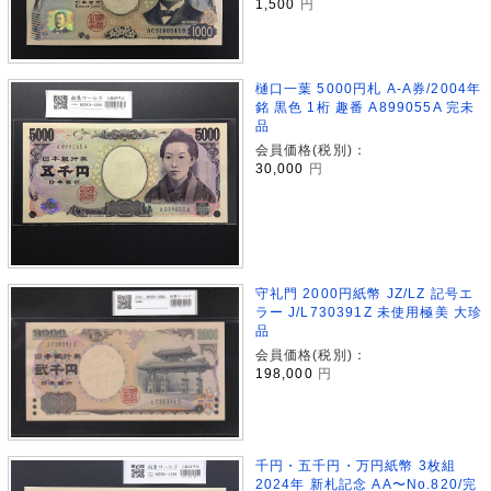
1,500
円
樋口一葉 5000円札 A-A券/2004年
銘 黒色 1桁 趣番 A899055A 完未
品
会員価格(税別)：
30,000
円
守礼門 2000円紙幣 JZ/LZ 記号エ
ラー J/L730391Z 未使用極美 大珍
品
会員価格(税別)：
198,000
円
千円・五千円・万円紙幣 3枚組
2024年 新札記念 AA〜No.820/完