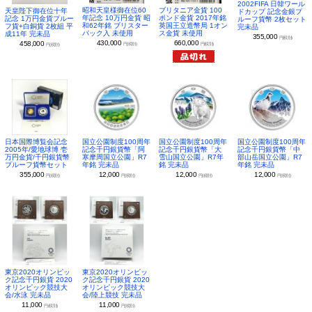
2002FIFA 日韓ワール
昭和天皇様御在位60
ブリタニア金貨 100
天皇陛下御在位十年
ドカップ 記念金銀プ
年記念 10万円金貨 昭
ポンド金貨 2017年銘
記念 1万円金貨プルー
ルーフ貨幣 2枚セット
和62年銘 ブリスター
英国王立造幣局 1オン
フ貨+白銅貨 2枚組 平
完未品
パック入 未使用
ス金貨 未使用
成11年 完未品
355,000
円(税別)
430,000
660,000
458,000
円(税別)
円(税別)
円(税別)
日本国際博覧会記念
国立公園制度100周年
国立公園制度100周年
国立公園制度100周年
2005年/愛地球博 壱
記念千円銀貨幣「阿
記念千円銀貨幣「大
記念千円銀貨幣「中
万円金貨/千円銀貨幣
寒摩周国立公園」R7
雪山国立公園」R7年
部山岳国立公園」R7
プルーフ貨幣セット
年銘 完未品
銘 完未品
年銘 完未品
355,000
12,000
12,000
12,000
円(税別)
円(税別)
円(税別)
円(税別)
東京2020オリンピッ
東京2020オリンピッ
ク記念千円銀貨 2020
ク記念千円銀貨 2020
オリンピック競技大
オリンピック競技大
会/水泳 完未品
会/陸上競技 完未品
11,000
11,000
円(税別)
円(税別)