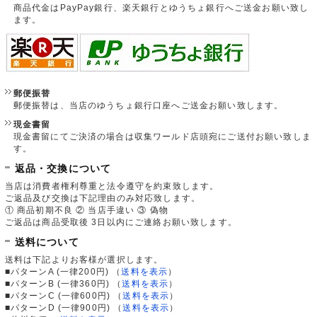
商品代金はPayPay銀行、楽天銀行とゆうちょ銀行へご送金お願い致し
ます。
郵便振替
郵便振替は、当店のゆうちょ銀行口座へご送金お願い致します。
現金書留
現金書留にてご決済の場合は収集ワールド店頭宛にご送付お願い致しま
す。
返品・交換について
当店は消費者権利尊重と法令遵守を約束致します。
ご返品及び交換は下記理由のみ対応致します。
① 商品初期不良 ② 当店手違い ③ 偽物
ご返品は商品受取後 3日以内にご連絡お願い致します。
送料について
送料は下記よりお客様が選択します。
■パターンA (一律200円)
（
送料を表示
）
■パターンB (一律360円)
（
送料を表示
）
■パターンC (一律600円)
（
送料を表示
）
■パターンD (一律900円)
（
送料を表示
）