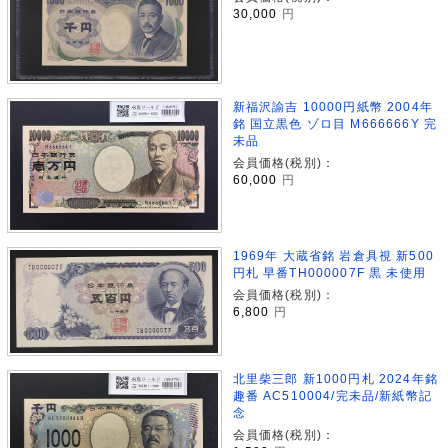
30,000
円
新福沢諭吉 10000円紙幣 2004年
銘 国立黒色 ゾロ目 M666666Y 完
未品
会員価格(税別)：
60,000
円
1969年 大蔵省銘 岩倉具視 新500
円札 早番TH000007F 黒 未使用
会員価格(税別)：
6,800
円
北里柴三郎 新1000円札 2024年銘
趣番 AC510004/完未品/新紙幣記
念
会員価格(税別)：