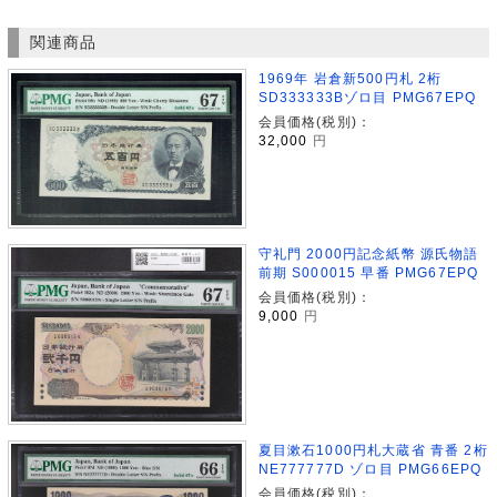
関連商品
1969年 岩倉新500円札 2桁
SD333333Bゾロ目 PMG67EPQ
会員価格(税別)：
32,000
円
守礼門 2000円記念紙幣 源氏物語
前期 S000015 早番 PMG67EPQ
会員価格(税別)：
9,000
円
夏目漱石1000円札大蔵省 青番 2桁
NE777777D ゾロ目 PMG66EPQ
会員価格(税別)：