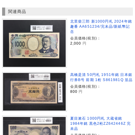
関連商品
北里柴三郎 新1000円札 2024年銘
趣番 AA651234/完未品/新紙幣記
念
会員価格(税別)：
2,000
円
高橋是清 50円札 1951年銘 日本銀
行券B号 前期 1桁 S861981Q 並品
会員価格(税別)：
800
円
夏目漱石 1000円札 大蔵省銘
1984年銘 黒色2桁ZZ642446Z 完
未品