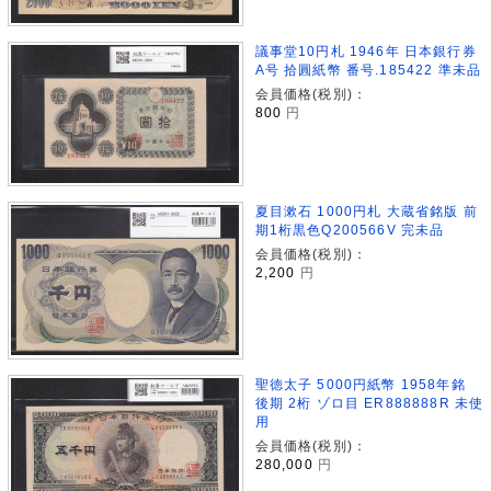
議事堂10円札 1946年 日本銀行券
A号 拾圓紙幣 番号.185422 準未品
会員価格(税別)：
800
円
夏目漱石 1000円札 大蔵省銘版 前
期1桁黒色Q200566V 完未品
会員価格(税別)：
2,200
円
聖徳太子 5000円紙幣 1958年銘
後期 2桁 ゾロ目 ER888888R 未使
用
会員価格(税別)：
280,000
円