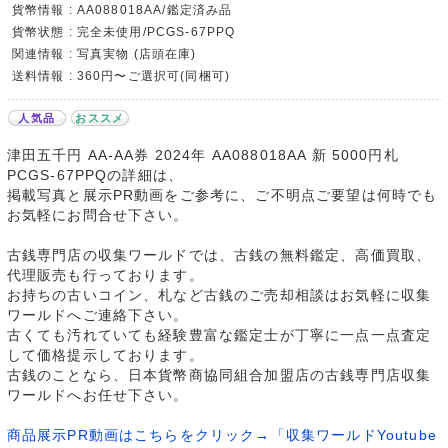
貨幣情報 : AA088018AA/鑑定済み品
貨幣状態 : 完全未使用/PCGS-67PPQ
関連情報 : 写真実物 (店頭在庫)
送料情報 : 360円〜ご選択可(同梱可)
人気品
おススメ
津田五千円 AA-AA券 2024年 AA088018AA 新 5000円札
PCGS-67PPQの詳細は、
掲載写真と展示PR動画をご参考に、ご不明点ご要望は何時でも
お気軽にお問合せ下さい。
古銭専門店の収集ワールドでは、古銭の無料鑑定、高価買取、
代理販売も行っております。
お持ちの古いコイン、札など古銭のご売却相談はお気軽に収集
ワールドへご連絡下さい。
古くても汚れていても経験豊富な鑑定士が丁寧に一点一点査定
して価格提示しております。
古銭のことなら、日本貨幣商協同組合加盟店の古銭専門店収集
ワールドへお任せ下さい。
商品展示PR動画はこちらをクリック→「収集ワールドYoutube