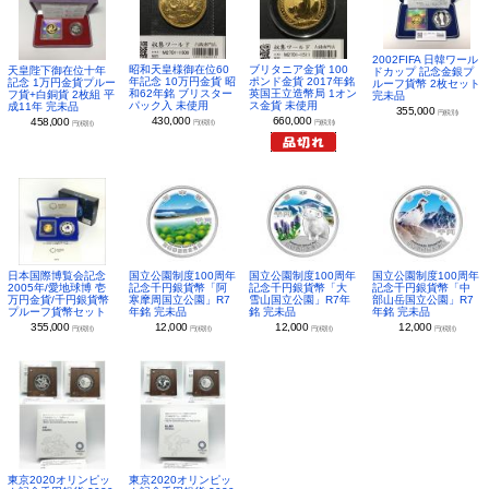
2002FIFA 日韓ワール
昭和天皇様御在位60
ブリタニア金貨 100
天皇陛下御在位十年
ドカップ 記念金銀プ
年記念 10万円金貨 昭
ポンド金貨 2017年銘
記念 1万円金貨プルー
ルーフ貨幣 2枚セット
和62年銘 ブリスター
英国王立造幣局 1オン
フ貨+白銅貨 2枚組 平
完未品
パック入 未使用
ス金貨 未使用
成11年 完未品
355,000
円(税別)
430,000
660,000
458,000
円(税別)
円(税別)
円(税別)
日本国際博覧会記念
国立公園制度100周年
国立公園制度100周年
国立公園制度100周年
2005年/愛地球博 壱
記念千円銀貨幣「阿
記念千円銀貨幣「大
記念千円銀貨幣「中
万円金貨/千円銀貨幣
寒摩周国立公園」R7
雪山国立公園」R7年
部山岳国立公園」R7
プルーフ貨幣セット
年銘 完未品
銘 完未品
年銘 完未品
355,000
12,000
12,000
12,000
円(税別)
円(税別)
円(税別)
円(税別)
東京2020オリンピッ
東京2020オリンピッ