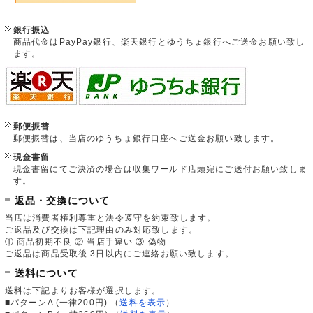
銀行振込
商品代金はPayPay銀行、楽天銀行とゆうちょ銀行へご送金お願い致し
ます。
郵便振替
郵便振替は、当店のゆうちょ銀行口座へご送金お願い致します。
現金書留
現金書留にてご決済の場合は収集ワールド店頭宛にご送付お願い致しま
す。
返品・交換について
当店は消費者権利尊重と法令遵守を約束致します。
ご返品及び交換は下記理由のみ対応致します。
① 商品初期不良 ② 当店手違い ③ 偽物
ご返品は商品受取後 3日以内にご連絡お願い致します。
送料について
送料は下記よりお客様が選択します。
■パターンA (一律200円)
（
送料を表示
）