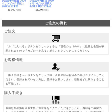
ク記念千円銀貨 2020
ク記念千円銀貨 2020
オリンピック競技大
オリンピック競技大
会/水泳 完未品
会/陸上競技 完未品
11,000
11,000
円(税別)
円(税別)
ご注文の流れ
ご注文
「カゴに入れる」ボタンをクリックすると「現在のカゴの中」に数量と金額が表
示されますので「カゴの中を見る」ボタンをクリックしてください。
お客様情報
「購入手続きへ」ボタンをクリック後、会員登録がお済みの方はログインしてく
ださい。登録されていない方は、登録をお願いします。登録せずに購入すること
も可能です。
購入手続き
お届け先の指定やお支払い方法等をご入力いただきましたら、内容をご確認の