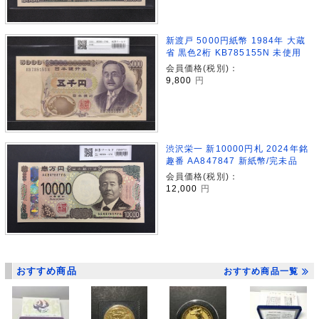
新渡戸 5000円紙幣 1984年 大蔵
省 黒色2桁 KB785155N 未使用
会員価格(税別)：
9,800
円
渋沢栄一 新10000円札 2024年銘
趣番 AA847847 新紙幣/完未品
会員価格(税別)：
12,000
円
おすすめ商品
おすすめ商品一覧