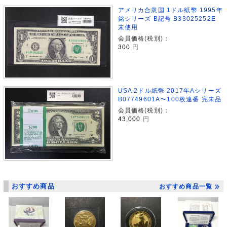
アメリカ合衆国 1ドル紙幣 1995年
銘シリーズ B記号 B33025252E
未使用
会員価格(税別)：
300
円
USA 2ドル紙幣 2017年Aシリーズ
B07749601A〜100枚連番 完未品
会員価格(税別)：
43,000
円
おすすめ商品
おすすめ商品一覧