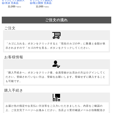
オリンピック競技大
オリンピック競技大
会/水泳 完未品
会/陸上競技 完未品
11,000
11,000
円(税別)
円(税別)
ご注文の流れ
ご注文
「カゴに入れる」ボタンをクリックすると「現在のカゴの中」に数量と金額が表
示されますので「カゴの中を見る」ボタンをクリックしてください。
お客様情報
「購入手続きへ」ボタンをクリック後、会員登録がお済みの方はログインしてく
ださい。登録されていない方は、登録をお願いします。登録せずに購入すること
も可能です。
購入手続き
お届け先の指定やお支払い方法等をご入力いただきましたら、内容をご確認の
上、ご注文完了ページへお進みください。当店より受付確認メールが自動配信さ