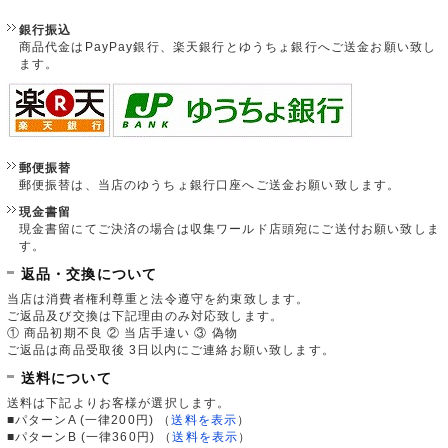
銀行振込
商品代金はPayPay銀行、楽天銀行とゆうちょ銀行へご送金お願い致し
ます。
郵便振替
郵便振替は、当店のゆうちょ銀行口座へご送金お願い致します。
現金書留
現金書留にてご決済の場合は収集ワールド店頭宛にご送付お願い致しま
す。
返品・交換について
当店は消費者権利尊重と法令遵守を約束致します。
ご返品及び交換は下記理由のみ対応致します。
① 商品初期不良 ② 当店手違い ③ 偽物
ご返品は商品受取後 3日以内にご連絡お願い致します。
送料について
送料は下記よりお客様が選択します。
■パターンA (一律200円)
（
送料を表示
）
■パターンB (一律360円)
（
送料を表示
）