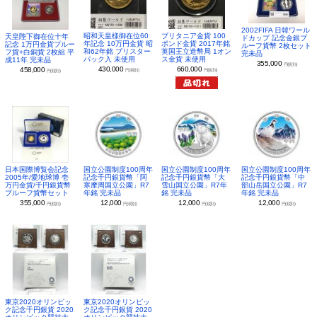
2002FIFA 日韓ワール
昭和天皇様御在位60
ブリタニア金貨 100
天皇陛下御在位十年
ドカップ 記念金銀プ
年記念 10万円金貨 昭
ポンド金貨 2017年銘
記念 1万円金貨プルー
ルーフ貨幣 2枚セット
和62年銘 ブリスター
英国王立造幣局 1オン
フ貨+白銅貨 2枚組 平
完未品
パック入 未使用
ス金貨 未使用
成11年 完未品
355,000
円(税別)
430,000
660,000
458,000
円(税別)
円(税別)
円(税別)
日本国際博覧会記念
国立公園制度100周年
国立公園制度100周年
国立公園制度100周年
2005年/愛地球博 壱
記念千円銀貨幣「阿
記念千円銀貨幣「大
記念千円銀貨幣「中
万円金貨/千円銀貨幣
寒摩周国立公園」R7
雪山国立公園」R7年
部山岳国立公園」R7
プルーフ貨幣セット
年銘 完未品
銘 完未品
年銘 完未品
355,000
12,000
12,000
12,000
円(税別)
円(税別)
円(税別)
円(税別)
東京2020オリンピッ
東京2020オリンピッ
ク記念千円銀貨 2020
ク記念千円銀貨 2020