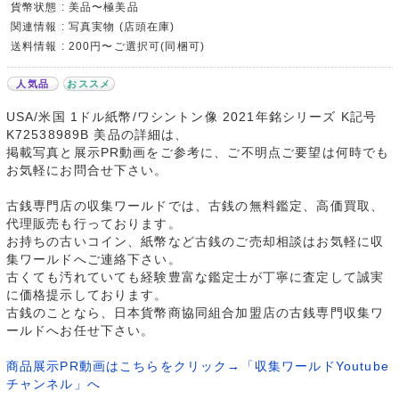
貨幣状態 : 美品〜極美品
関連情報 : 写真実物 (店頭在庫)
送料情報 : 200円〜ご選択可(同梱可)
人気品
おススメ
USA/米国 1ドル紙幣/ワシントン像 2021年銘シリーズ K記号
K72538989B 美品の詳細は、
掲載写真と展示PR動画をご参考に、ご不明点ご要望は何時でも
お気軽にお問合せ下さい。
古銭専門店の収集ワールドでは、古銭の無料鑑定、高価買取、
代理販売も行っております。
お持ちの古いコイン、紙幣など古銭のご売却相談はお気軽に収
集ワールドへご連絡下さい。
古くても汚れていても経験豊富な鑑定士が丁寧に査定して誠実
に価格提示しております。
古銭のことなら、日本貨幣商協同組合加盟店の古銭専門収集ワ
ールドへお任せ下さい。
商品展示PR動画はこちらをクリック→「収集ワールドYoutube
チャンネル」へ