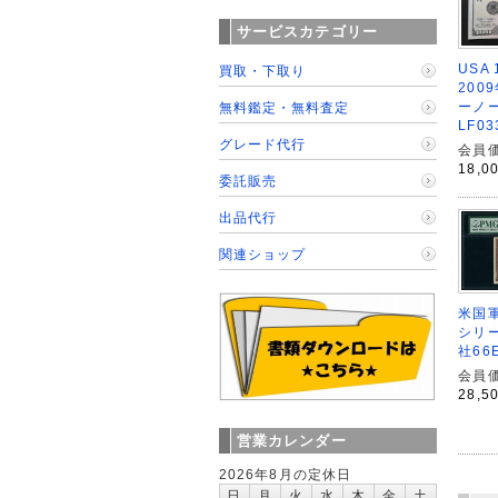
サービスカテゴリー
USA
買取・下取り
200
ーノ
無料鑑定・無料査定
LF0
グレード代行
会員価
18,0
委託販売
出品代行
関連ショップ
米国軍
シリー
社66
会員価
28,5
営業カレンダー
2026年8月の定休日
日
月
火
水
木
金
土