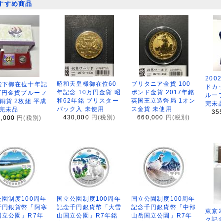
すすめ商品
200
昭和天皇様御在位60
ブリタニア金貨 100
陛下御在位十年記
ドカ
年記念 10万円金貨 昭
ポンド金貨 2017年銘
万円金貨プルーフ
ルー
和62年銘 ブリスター
英国王立造幣局 1オン
銅貨 2枚組 平成
完未
パック入 未使用
ス金貨 未使用
 完未品
35
430,000
円(税別)
660,000
円(税別)
8,000
円(税別)
園制度100周年
国立公園制度100周年
国立公園制度100周年
千円銀貨幣「阿寒
記念千円銀貨幣「大雪
記念千円銀貨幣「中部
東京
国立公園」R7年
山国立公園」R7年銘
山岳国立公園」R7年
ク記