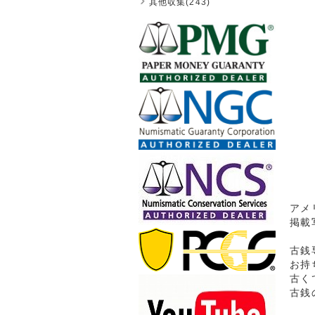
其他収集(243)
アメ
掲載
古銭
お持
古く
古銭