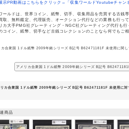
展示PR動画はこちらをクリック→「収集ワールドYoutubeチャン
ワールドは、世界コイン、紙幣、切手、収集用品を売買する古銭
買取、無料鑑定、代理販売、オークション代行などの業務も行っ
リカ大手PMG社グレーティング・NGC社グレーティング代行も行
のコイン、紙幣、切手など古銭コレクションのことなら何でもご
カ合衆国 1ドル紙幣 2009年銘シリーズ B記号 B62471181F 未使
アメリカ合衆国 1ドル紙幣 2009年銘シリーズ B記号 B624711
リカ合衆国 1ドル紙幣 2009年銘シリーズ B記号 B62471181F 未使用
連商品