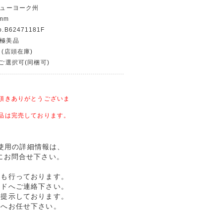
/ニューヨーク州
mm
B62471181F
〜極美品
 (店頭在庫)
〜ご選択可(同梱可)
頂きありがとうございま
品は完売しております。
 未使用の詳細情報は、
にお問合せ下さい。
売も行っております。
ルドへご連絡下さい。
格提示しております。
ドへお任せ下さい。