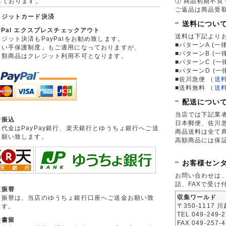
しております。
① 商品初期不良 
ご返品は商品受取
レジットカード決済
送料につい
yPal エクスプレスチェックアウト
送料は下記より
ジット決済もPayPalをお勧め致します。
■パターンA (一律
買い手保護制度」もご適用になっておりますが、
■パターンB (一
券類商品はクレジット利用不可となります。
■パターンC (一
■パターンD (一
■佐川急便
（
送
■送料無料
（
送
配送につい
当店では下記業
行振込
日本郵便、佐川
品代金はPayPay銀行、楽天銀行とゆうちょ銀行へご送
商品送料は全て
お願い致します。
高額商品には保
お客様セン
お問い合わせは
話、FAXで受け
便振替
収集ワールド
便振替は、当店のゆうちょ銀行口座へご送金お願い致
〒350-1117 
ます。
TEL 049-249-
金書留
FAX 049-257-