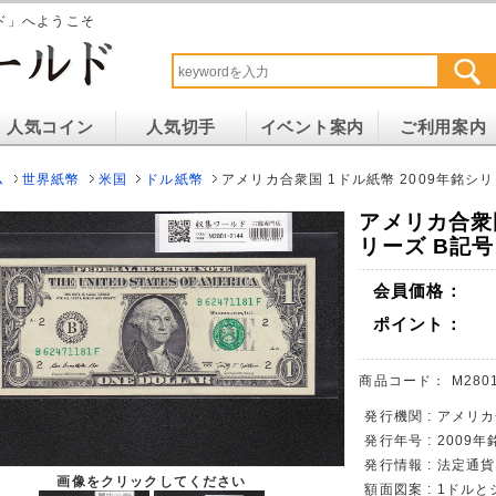
ド」へようこそ
人気コイン
人気切手
イベント案内
ご利用案内
ム
世界紙幣
米国
ドル紙幣
アメリカ合衆国 1ドル紙幣 2009年銘シリーズ
アメリカ合衆国
リーズ B記号 
会員価格：
ポイント：
商品コード：
M280
発行機関 : アメリ
発行年号 : 2009
発行情報 : 法定通
画像をクリックしてください
額面図案 : 1ド