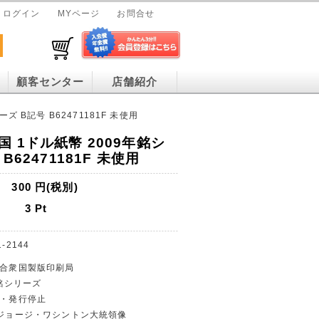
ログイン
MYページ
お問合せ
顧客センター
店舗紹介
 B記号 B62471181F 未使用
 1ドル紙幣 2009年銘シ
B62471181F 未使用
300
円(税別)
3
Pt
1-2144
カ合衆国製版印刷局
年銘シリーズ
貨・発行停止
ルとジョージ・ワシントン大統領像