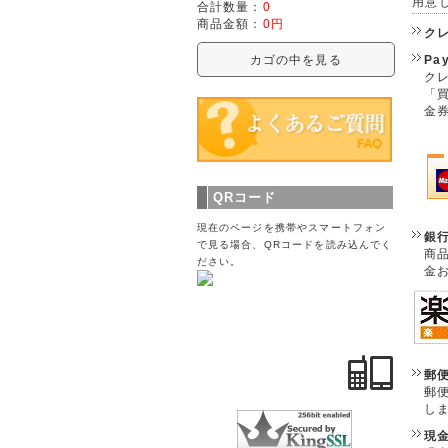
用意
合計数量：
0
商品金額：
0円
ク
Pa
カゴの中を見る
クレ
「
金
QRコード
現在のページを携帯やスマートフォン
銀
で見る場合、QRコードを読み込んでく
商
ださい。
金
郵
郵
し
現