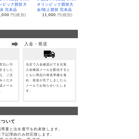
ンピック競技大
オリンピック競技大
水泳 完未品
会/陸上競技 完未品
1,000
円(税別)
11,000
円(税別)
入金・発送
支払い方
当店で入金確認ができ次第、
きました
入金確認メールを配信すると
上、ご注
ともに商品の発送準備を進
みくださ
め、発送が完了しましたら、
認メール
メールでお知らせいたしま
。
す。
について
利尊重と法令遵守を約束致します。
は下記理由のみ対応致します。