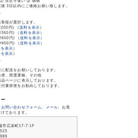
② 当店手違い ③ 偽物
後 3日以内にご連絡お願い致します。
て
お客様が選択します。
200円)
（
送料を表示
）
律360円)
（
送料を表示
）
律600円)
（
送料を表示
）
律900円)
（
送料を表示
）
料を表示
）
料を表示
）
て
者に配送をお願いしております。
急便、西濃運輸、その他
商品ページに表示しております。
証付書留便をお勧めしております。
ター
、
お問い合わせフォーム
、
メール
、お電
付けております。
川越市広栄町17-7-1F
2525
4989