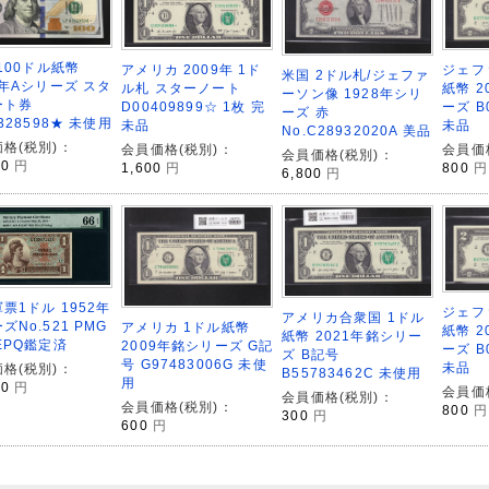
 100ドル紙幣
アメリカ 2009年 1ド
ジェフ
米国 2ドル札/ジェファ
9年Aシリーズ スタ
ル札 スターノート
紙幣 2
ーソン像 1928年シリ
ート券
D00409899☆ 1枚 完
ーズ B
ーズ 赤
3328598★ 未使用
未品
未品
No.C28932020A 美品
格(税別)：
会員価格(税別)：
会員価
会員価格(税別)：
00
円
1,600
円
800
円
6,800
円
票1ドル 1952年
ジェフ
アメリカ合衆国 1ドル
ズNo.521 PMG
アメリカ 1ドル紙幣
紙幣 2
紙幣 2021年銘シリー
EPQ鑑定済
2009年銘シリーズ G記
ーズ B
ズ B記号
号 G97483006G 未使
未品
格(税別)：
B55783462C 未使用
用
00
円
会員価
会員価格(税別)：
会員価格(税別)：
800
円
300
円
600
円