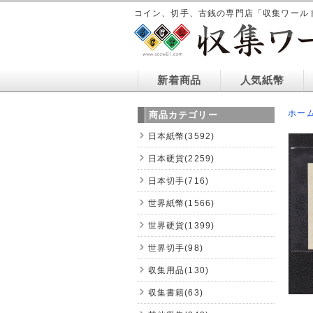
コイン、切手、古銭の専門店「収集ワール
新着商品
人気紙幣
ホー
商品カテゴリー
日本紙幣(3592)
日本硬貨(2259)
日本切手(716)
世界紙幣(1566)
世界硬貨(1399)
世界切手(98)
収集用品(130)
収集書籍(63)