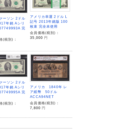
アメリカ幸運 2ドル L
ァーソン 2ドル
記号 2013年銘版 100
017年銘 Aシリ
枚束 完全未使用
07749993A 完
会員価格(税別)：
35,000
円
格(税別)：
ァーソン 2ドル
アメリカ 1840年 レ
017年銘 Aシリ
ア紙幣 50ドル
07749995A 完
ACCA94NET
会員価格(税別)：
格(税別)：
7,800
円