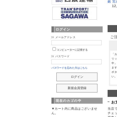
銘 完
12
ログイン
ご
メールアドレス
コンピューターに記憶する
「
パスワード
リ
中
ま
パスワードを忘れた方はこちら
ボ
い
現在のカゴの中
お
当店で
▼カート内に商品はございませ
チェ
ん。