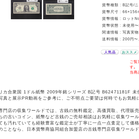
貨幣種類 : B記号
貨幣尺寸 : 66×156
貨幣情報 : ロットNo.
貨幣状態 : 未使用
関連情報 : 写真実物
送料情報 : 200円
人気品
おススメ
ご覧
す｡
当商
リカ合衆国 1ドル紙幣 2009年銘シリーズ B記号 B62471181F
写真と展示PR動画をご参考に、ご不明点ご要望は何時でもお気軽
専門店の収集ワールドでは、古銭の無料鑑定、高価買取、代理販
ちの古いコイン、紙幣など古銭のご売却相談はお気軽に収集ワー
ても汚れていても経験豊富な鑑定士が丁寧に一点一点査定して価
のことなら、日本貨幣商協同組合加盟店の古銭専門店収集ワール