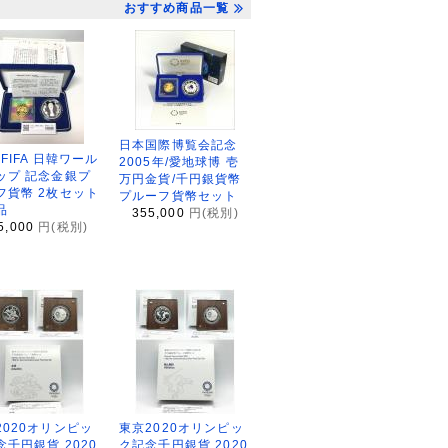
おすすめ商品一覧
日本国際博覧会記念
2FIFA 日韓ワール
2005年/愛地球博 壱
ップ 記念金銀プ
万円金貨/千円銀貨幣
フ貨幣 2枚セット
プルーフ貨幣セット
品
355,000
円(税別)
5,000
円(税別)
2020オリンピッ
東京2020オリンピッ
念千円銀貨 2020
ク記念千円銀貨 2020