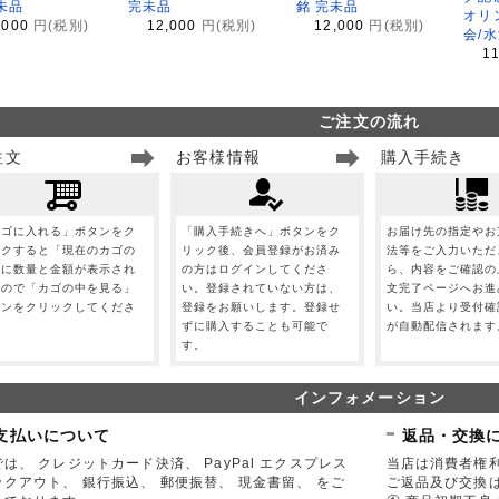
未品
完未品
銘 完未品
オリ
,000
円(税別)
12,000
円(税別)
12,000
円(税別)
会/
1
ご注文の流れ
注文
お客様情報
購入手続き
カゴに入れる」ボタンをク
「購入手続きへ」ボタンをク
お届け先の指定やお
ックすると「現在のカゴの
リック後、会員登録がお済み
法等をご入力いただ
」に数量と金額が表示され
の方はログインしてくださ
ら、内容をご確認の
すので「カゴの中を見る」
い。登録されていない方は、
文完了ページへお進
タンをクリックしてくださ
登録をお願いします。登録せ
い。当店より受付確
。
ずに購入することも可能で
が自動配信されます
す。
インフォメーション
支払いについて
返品・交換
は、 クレジットカード決済、 PayPal エクスプレス
当店は消費者権
ックアウト、 銀行振込、 郵便振替、 現金書留、 をご
ご返品及び交換